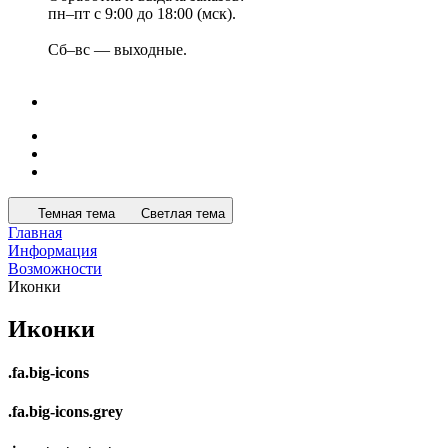
пн–пт с 9:00 до 18:00 (мск).
Сб–вс — выходные.
Темная тема
Светлая тема
Главная
Информация
Возможности
Иконки
Иконки
.fa.big-icons
.fa.big-icons.grey