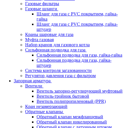
Газовые фильтры
Газовые шланги
Шланг для газа с PVC покрытием, гайка-
гайка
Шланг для газа с PVC покрытием, гайка-
штуцер
Краны шаровые для газа
Муфта газовая
Набор кранов для газового котла
Сильфонная подводка для газа
Сильфонная подводка для газа, гайка-гайка
Сильфонная подводка для газа, гайка-
штуцер
Система контроля загазованности
Регулятор давления газа с фильтром
Запорная арматура
Вентили
Вентиль запорно-регулирующий муфтовый
Вентиль-тройник бытовой
Вентиль полипропиленовый (PPR)
Кран незамерзающий
Обратные клапаны
Обратный клапан межфланцевый
Обратный клапан никелированный
Обратный клапан с латунным штоком