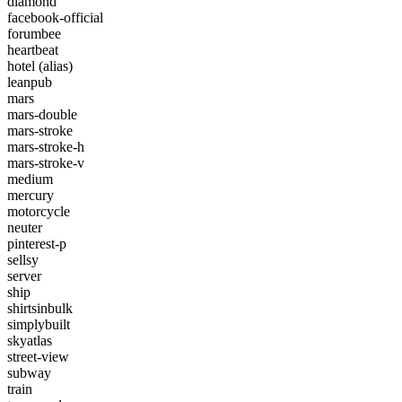
diamond
facebook-official
forumbee
heartbeat
hotel
(alias)
leanpub
mars
mars-double
mars-stroke
mars-stroke-h
mars-stroke-v
medium
mercury
motorcycle
neuter
pinterest-p
sellsy
server
ship
shirtsinbulk
simplybuilt
skyatlas
street-view
subway
train