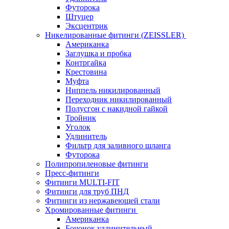
Футорока
Штуцер
Эксцентрик
Никелированные фитинги (ZEISSLER)
Американка
Заглушка и пробка
Контргайка
Крестовина
Муфта
Ниппель никилированный
Переходник никилированный
Полусгон с накидной гайкой
Тройник
Уголок
Удлинитель
Фильтр для заливного шланга
Футорока
Полипропиленовые фитинги
Пресс-фитинги
Фитинги MULTI-FIT
Фитинги для труб ПНД
Фитинги из нержавеющей стали
Хромированные фитинги
Американка
Бочонок удлинительный