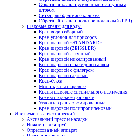
Обратный клапан усиленный с латунным
штоком
Сетка для обратного клапана
Обратный клапан полипропиленовый (PPR)
Шаровые краны для воды
Кран водоразборный
Кран угловой для приборов
Кран шаровой «STANDARD»
Кран шаровой (ZEISSLER)
Кран шаровой латунный
Кран шаровой никелированный
Кран шаровой с накидной гайкой
Кран шаровой с фильтром
Кран шаровой садовый
Кран-букса
Мини-краны шаровые
Краны шаровые специального назначения
Краны шаровые цанговые
Угловые краны хромированные
Кран шаровой полипропиленовый
Инструмент сантехнический
Аксиальный пресс и насадки
Ножницы для труб
Опрессовачный аппарат
Пресс-инструмент