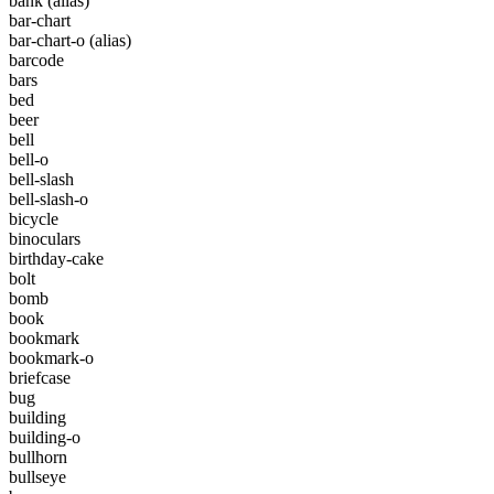
bank
(alias)
bar-chart
bar-chart-o
(alias)
barcode
bars
bed
beer
bell
bell-o
bell-slash
bell-slash-o
bicycle
binoculars
birthday-cake
bolt
bomb
book
bookmark
bookmark-o
briefcase
bug
building
building-o
bullhorn
bullseye