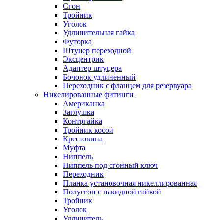
Сгон
Тройник
Уголок
Удлинительная гайка
Футорка
Штуцер переходной
Эксцентрик
Адаптер штуцера
Бочонок удлиненный
Переходник с фланцем для резервуара
Никелированные фитинги
Американка
Заглушка
Контргайка
Тройник косой
Крестовина
Муфта
Ниппель
Ниппель под сгонный ключ
Переходник
Планка установочная никеллированная
Полусгон с накидной гайкой
Тройник
Уголок
Удлинитель