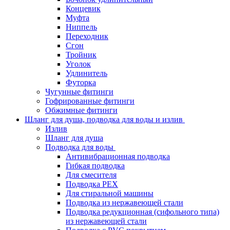
Концевик
Муфта
Ниппель
Переходник
Сгон
Тройник
Уголок
Удлинитель
Футорка
Чугунные фитинги
Гофрированные фитинги
Обжимные фитинги
Шланг для душа, подводка для воды и излив
Излив
Шланг для душа
Подводка для воды
Антивибрационная подводка
Гибкая подводка
Для смесителя
Подводка PEX
Для стиральной машины
Подводка из нержавеющей стали
Подводка редукционная (сифольного типа)
из нержавеющей стали