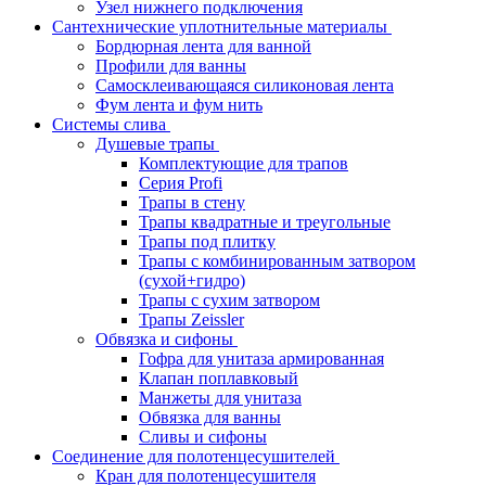
Узел нижнего подключения
Сантехнические уплотнительные материалы
Бордюрная лента для ванной
Профили для ванны
Самосклеивающаяся силиконовая лента
Фум лента и фум нить
Системы слива
Душевые трапы
Комплектующие для трапов
Серия Profi
Трапы в стену
Трапы квадратные и треугольные
Трапы под плитку
Трапы с комбинированным затвором
(сухой+гидро)
Трапы с сухим затвором
Трапы Zeissler
Обвязка и сифоны
Гофра для унитаза армированная
Клапан поплавковый
Манжеты для унитаза
Обвязка для ванны
Сливы и сифоны
Соединение для полотенцесушителей
Кран для полотенцесушителя