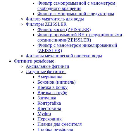
Фильтр самопромывной с манометром
свободного вращения
Фильтр самопромывной с редуктором
Фильтр умягчитель для воды
Фильтры ZEISSLER
Фильтр косой (ZEISSLER)
Фильтр промывной ВН с редукционными
соединениями(ZEISSLER)
Фильтр с манометром никелированный
(ZEISSLER)
Фильтры механической очистки воды
Фитинги резьбовые
Аксиальные фитинги
Латунные фитинги
Американка
Бочонок (ниппель)
Врезка в бочку
Врезка в трубу
Заглушка
Контргайка
Крестовина
Муфта
Переходник
Планка для смесителя
Пробка резьбовая