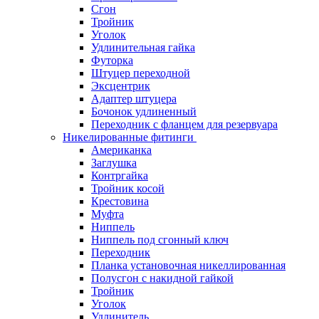
Сгон
Тройник
Уголок
Удлинительная гайка
Футорка
Штуцер переходной
Эксцентрик
Адаптер штуцера
Бочонок удлиненный
Переходник с фланцем для резервуара
Никелированные фитинги
Американка
Заглушка
Контргайка
Тройник косой
Крестовина
Муфта
Ниппель
Ниппель под сгонный ключ
Переходник
Планка установочная никеллированная
Полусгон с накидной гайкой
Тройник
Уголок
Удлинитель