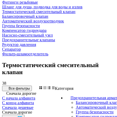
Фитинги резьбовые
Шланг для душа, подводка для воды и излив
Термостатический смесительный клапан
Балансировочный клапан
Автоматический воздухоотводчик
Группа безопасности
Компенсатор гидроудара
Насосно-смесительный узел
Предохранительные клапаны
Редуктор давления
Сепаратор
Фильтр-шламоотделитель
Термостатический смесительный
клапан
38
Категория
Все фильтры
Сначала дорогие
Предохранительная арма
С начала алфавита
Балансировочный кла
С конца алфавита
Автоматический возду
Сначала дешевые
Группа безопасности
Сначала дорогие
Компенсатор гидроуда