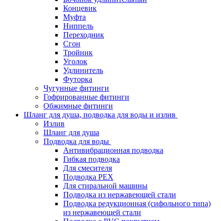
Концевик
Муфта
Ниппель
Переходник
Сгон
Тройник
Уголок
Удлинитель
Футорка
Чугунные фитинги
Гофрированные фитинги
Обжимные фитинги
Шланг для душа, подводка для воды и излив
Излив
Шланг для душа
Подводка для воды
Антивибрационная подводка
Гибкая подводка
Для смесителя
Подводка PEX
Для стиральной машины
Подводка из нержавеющей стали
Подводка редукционная (сифольного типа)
из нержавеющей стали