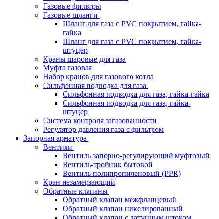
Газовые фильтры
Газовые шланги
Шланг для газа с PVC покрытием, гайка-
гайка
Шланг для газа с PVC покрытием, гайка-
штуцер
Краны шаровые для газа
Муфта газовая
Набор кранов для газового котла
Сильфонная подводка для газа
Сильфонная подводка для газа, гайка-гайка
Сильфонная подводка для газа, гайка-
штуцер
Система контроля загазованности
Регулятор давления газа с фильтром
Запорная арматура
Вентили
Вентиль запорно-регулирующий муфтовый
Вентиль-тройник бытовой
Вентиль полипропиленовый (PPR)
Кран незамерзающий
Обратные клапаны
Обратный клапан межфланцевый
Обратный клапан никелированный
Обратный клапан с латунным штоком