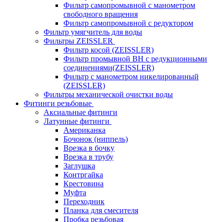
Фильтр самопромывной с манометром
свободного вращения
Фильтр самопромывной с редуктором
Фильтр умягчитель для воды
Фильтры ZEISSLER
Фильтр косой (ZEISSLER)
Фильтр промывной ВН с редукционными
соединениями(ZEISSLER)
Фильтр с манометром никелированный
(ZEISSLER)
Фильтры механической очистки воды
Фитинги резьбовые
Аксиальные фитинги
Латунные фитинги
Американка
Бочонок (ниппель)
Врезка в бочку
Врезка в трубу
Заглушка
Контргайка
Крестовина
Муфта
Переходник
Планка для смесителя
Пробка резьбовая