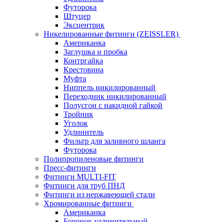
Футорока
Штуцер
Эксцентрик
Никелированные фитинги (ZEISSLER)
Американка
Заглушка и пробка
Контргайка
Крестовина
Муфта
Ниппель никилированный
Переходник никилированный
Полусгон с накидной гайкой
Тройник
Уголок
Удлинитель
Фильтр для заливного шланга
Футорока
Полипропиленовые фитинги
Пресс-фитинги
Фитинги MULTI-FIT
Фитинги для труб ПНД
Фитинги из нержавеющей стали
Хромированные фитинги
Американка
Бочонок удлинительный