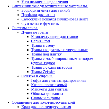
Узел нижнего подключения
Сантехнические уплотнительные материалы
Бордюрная лента для ванной
Профили для ванны
Самосклеивающаяся силиконовая лента
Фум лента и фум нить
Системы слива
Душевые трапы
Комплектующие для трапов
Серия Profi
Трапы в стену
Трапы квадратные и треугольные
Трапы под плитку
Трапы с комбинированным затвором
(сухой+гидро)
Трапы с сухим затвором
Трапы Zeissler
Обвязка и сифоны
Гофра для унитаза армированная
Клапан поплавковый
Манжеты для унитаза
Обвязка для ванны
Сливы и сифоны
Соединение для полотенцесушителей
Кран для полотенцесушителя