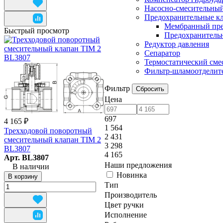
Насосно-смесительный
Предохранительные к
Мембранный пре
Быстрый просмотр
Предохранительн
Редуктор давления
Сепаратор
Термостатический сме
Фильтр-шламоотделит
Фильтр
Сбросить
Цена
697
4 165 ₽
1 564
Трехходовой поворотный
2 431
смесительный клапан TIM 2
3 298
BL3807
4 165
Арт.
BL3807
Наши предложения
В наличии
Новинка
В корзину
Тип
Производитель
Цвет ручки
Исполнение