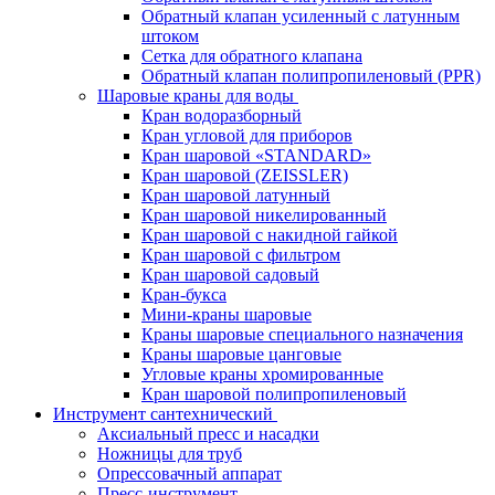
Обратный клапан усиленный с латунным
штоком
Сетка для обратного клапана
Обратный клапан полипропиленовый (PPR)
Шаровые краны для воды
Кран водоразборный
Кран угловой для приборов
Кран шаровой «STANDARD»
Кран шаровой (ZEISSLER)
Кран шаровой латунный
Кран шаровой никелированный
Кран шаровой с накидной гайкой
Кран шаровой с фильтром
Кран шаровой садовый
Кран-букса
Мини-краны шаровые
Краны шаровые специального назначения
Краны шаровые цанговые
Угловые краны хромированные
Кран шаровой полипропиленовый
Инструмент сантехнический
Аксиальный пресс и насадки
Ножницы для труб
Опрессовачный аппарат
Пресс-инструмент