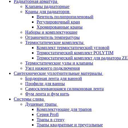
Радиаторная арматура
Клапаны радиаторные
Краны для радиаторов
Вентиль полипропиленовый
Регулировочный кран
Хромированные краны
Наборы и комплектующие
Ограничитель температуры
Термостатические комплекты
Комплект термостатический угловой
Термостатический комплект POLYTIM
Термостатический комплект для радиатора Z
Термостатические узлы и клапаны
Узел нижнего подключения
Сантехнические уплотнительные материалы
Бордюрная лента для ванной
Профили для ванны
Самосклеивающаяся силиконовая лента
Фум лента и фум нить
Системы слива
Душевые трапы
Комплектующие для трапов
Серия Profi
Трапы в стену
Трапы квадратные и треугольные