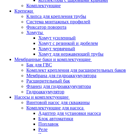
Коллекторы с шаровыми кранами
Комплектующие
Крепежи
Клипса для крепления трубы
Система монтажных профилей
Фиксатор поворота
Хомуты
Хомут усиленный
Хомут с резинкой и дюбелем
Хомут червячный
Хомут для нержавеющей трубы
Мембранные баки и комплектующие
Бак для ГВС
Комплект крепления для расширительных баков
Мембрана для гидроаккумулятора
Расширительный бак
Фланец для гидроаккумулятора
Гидроаккумулятор
Насосы и комплектующие
Винтовой насос для скважины
Комплектующие для насоса
Адаптер для установки насоса
Блок автоматики
Поплавок
Реле