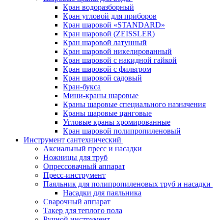
Кран водоразборный
Кран угловой для приборов
Кран шаровой «STANDARD»
Кран шаровой (ZEISSLER)
Кран шаровой латунный
Кран шаровой никелированный
Кран шаровой с накидной гайкой
Кран шаровой с фильтром
Кран шаровой садовый
Кран-букса
Мини-краны шаровые
Краны шаровые специального назначения
Краны шаровые цанговые
Угловые краны хромированные
Кран шаровой полипропиленовый
Инструмент сантехнический
Аксиальный пресс и насадки
Ножницы для труб
Опрессовачный аппарат
Пресс-инструмент
Паяльник для полипропиленовых труб и насадки
Насадки для паяльника
Сварочный аппарат
Такер для теплого пола
Ручной инструмент