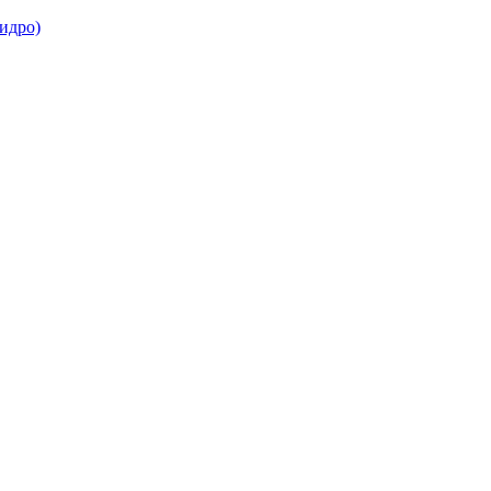
идро)