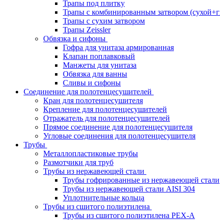
Трапы под плитку
Трапы с комбинированным затвором (сухой+г
Трапы с сухим затвором
Трапы Zeissler
Обвязка и сифоны
Гофра для унитаза армированная
Клапан поплавковый
Манжеты для унитаза
Обвязка для ванны
Сливы и сифоны
Соединение для полотенцесушителей
Кран для полотенцесушителя
Крепление для полотенцесушителей
Отражатель для полотенцесушителей
Прямое соединение для полотенцесушителя
Угловые соединения для полотенцесушителя
Трубы
Металлопластиковые трубы
Размотчики для труб
Трубы из нержавеющей стали
Трубы гофрированные из нержавеющей стали
Трубы из нержавеющей стали AISI 304
Уплотнительные кольца
Трубы из сшитого полиэтилена
Трубы из сшитого полиэтилена PEX-A