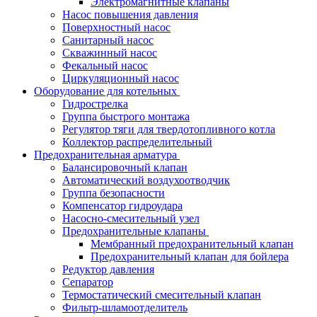
Электромагнитные клапаны
Насос повышения давления
Поверхностный насос
Санитарный насос
Скважинный насос
Фекальный насос
Циркуляционный насос
Оборудование для котельных
Гидрострелка
Группа быстрого монтажа
Регулятор тяги для твердотопливного котла
Коллектор распределительный
Предохранительная арматура
Балансировочный клапан
Автоматический воздухоотводчик
Группа безопасности
Компенсатор гидроудара
Насосно-смесительный узел
Предохранительные клапаны
Мембранный предохранительный клапан
Предохранительный клапан для бойлера
Редуктор давления
Сепаратор
Термостатический смесительный клапан
Фильтр-шламоотделитель