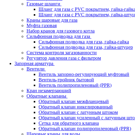
Газовые шланги
Шланг для газа с PVC покрытием, гайка-гайк
Шланг для газа с PVC покрытием, гайка-штуц
Краны шаровые для газа
Муфта газовая
Набор кранов для газового котла
Сильфонная подводка для газа
Сильфонная подводка для газа, гайка-гайка
Сильфонная подводка для газа, гайка-штуцер
Система контроля загазованности
Регулятор давления газа с фильтром
Запорная арматура
Вентили
Вентиль запорно-регулирующий муфтовый
Вентиль-тройник бытовой
Вентиль полипропиленовый (PPR)
Кран незамерзающий
Обратные клапаны
Обратный клапан межфланцевый
Обратный клапан никелированный
Обратный клапан с латунным штоком
Обратный клапан усиленный с латунным што
Сетка для обратного клапана
Обратный клапан полипропиленовый (PPR)
Шаровые краны для воды