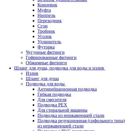
Концевик
Муфта
Ниппель
Переходник
Сгон
Тройник
Уголок
Удлинитель
Футорка
Чугунные фитинги
Гофрированные фитинги
Обжимные фитинги
Шланг для душа, подводка для воды и излив
Излив
Шланг для душа
Подводка для воды
Антивибрационная подводка
Гибкая подводка
Для смесителя
Подводка PEX
Для стиральной машины
Подводка из нержавеющей стали
Подводка редукционная (сифольного типа)
из нержавеющей стали