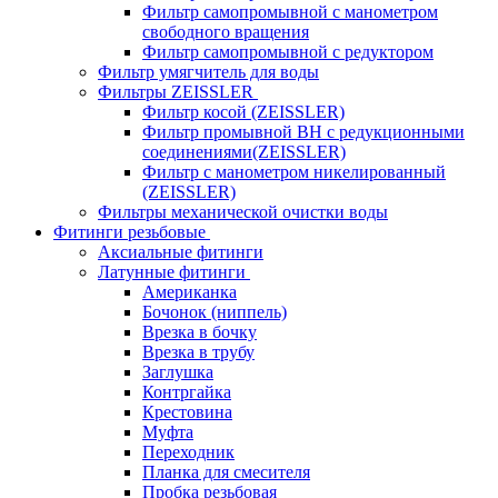
Фильтр самопромывной с манометром
свободного вращения
Фильтр самопромывной с редуктором
Фильтр умягчитель для воды
Фильтры ZEISSLER
Фильтр косой (ZEISSLER)
Фильтр промывной ВН с редукционными
соединениями(ZEISSLER)
Фильтр с манометром никелированный
(ZEISSLER)
Фильтры механической очистки воды
Фитинги резьбовые
Аксиальные фитинги
Латунные фитинги
Американка
Бочонок (ниппель)
Врезка в бочку
Врезка в трубу
Заглушка
Контргайка
Крестовина
Муфта
Переходник
Планка для смесителя
Пробка резьбовая