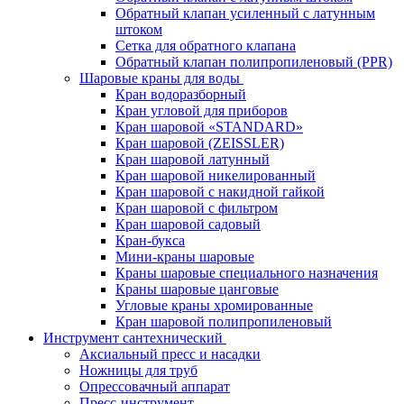
Обратный клапан усиленный с латунным
штоком
Сетка для обратного клапана
Обратный клапан полипропиленовый (PPR)
Шаровые краны для воды
Кран водоразборный
Кран угловой для приборов
Кран шаровой «STANDARD»
Кран шаровой (ZEISSLER)
Кран шаровой латунный
Кран шаровой никелированный
Кран шаровой с накидной гайкой
Кран шаровой с фильтром
Кран шаровой садовый
Кран-букса
Мини-краны шаровые
Краны шаровые специального назначения
Краны шаровые цанговые
Угловые краны хромированные
Кран шаровой полипропиленовый
Инструмент сантехнический
Аксиальный пресс и насадки
Ножницы для труб
Опрессовачный аппарат
Пресс-инструмент