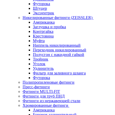
Футорока
Штуцер
Эксцентрик
Никелированные фитинги (ZEISSLER)
Американка
Заглушка и пробка
Контргайка
Крестовина
Муфта
Ниппель никилированный
Переходник никилированный
Полусгон с накидной гайкой
Тройник
Уголок
Удлинитель
Фильтр для заливного шланга
Футорока
Полипропиленовые фитинги
Пресс-фитинги
Фитинги MULTI-FIT
Фитинги для труб ПНД
Фитинги из нержавеющей стали
Хромированные фитинги
Американка
Бочонок удлинительный