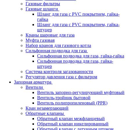
Газовые фильтры
Газовые шланги
Шланг для газа с PVC покрытием, гайка-
гайка
Шланг для газа с PVC покрытием, гайка-
штуцер
Краны шаровые для газа
Муфта газовая
Набор кранов для газового котла
Сильфонная подводка для газа
Сильфонная подводка для газа, гайка-гайка
Сильфонная подводка для газа, гайка-
штуцер
Система контроля загазованности
Регулятор давления газа с фильтром
Запорная арматура
Вентили
Вентиль запорно-регулирующий муфтовый
Вентиль-тройник бытовой
Вентиль полипропиленовый (PPR)
Кран незамерзающий
Обратные клапаны
Обратный клапан межфланцевый
Обратный клапан никелированный
Обратный клапан с латунным штоком