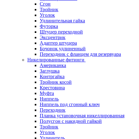
Сгон
Тройник
Уголок
Удлинительная гайка
Футорка
Штуцер переходной
Эксцентрик
Адаптер штуцера
Бочонок удлиненный
Переходник с фланцем для резервуара
Никелированные фитинги
Американка
Заглушка
Контргайка
Тройник косой
Крестовина
Муфта
Ниппель
Ниппель под сгонный ключ
Переходник
Планка установочная никеллированная
Полусгон с накидной гайкой
Тройник
Уголок
Удлинитель