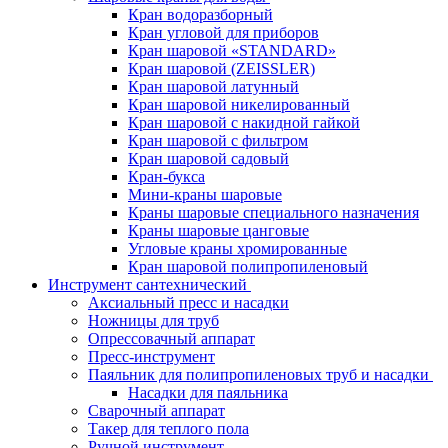
Кран водоразборный
Кран угловой для приборов
Кран шаровой «STANDARD»
Кран шаровой (ZEISSLER)
Кран шаровой латунный
Кран шаровой никелированный
Кран шаровой с накидной гайкой
Кран шаровой с фильтром
Кран шаровой садовый
Кран-букса
Мини-краны шаровые
Краны шаровые специального назначения
Краны шаровые цанговые
Угловые краны хромированные
Кран шаровой полипропиленовый
Инструмент сантехнический
Аксиальный пресс и насадки
Ножницы для труб
Опрессовачный аппарат
Пресс-инструмент
Паяльник для полипропиленовых труб и насадки
Насадки для паяльника
Сварочный аппарат
Такер для теплого пола
Ручной инструмент