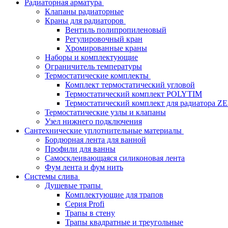
Радиаторная арматура
Клапаны радиаторные
Краны для радиаторов
Вентиль полипропиленовый
Регулировочный кран
Хромированные краны
Наборы и комплектующие
Ограничитель температуры
Термостатические комплекты
Комплект термостатический угловой
Термостатический комплект POLYTIM
Термостатический комплект для радиатора Z
Термостатические узлы и клапаны
Узел нижнего подключения
Сантехнические уплотнительные материалы
Бордюрная лента для ванной
Профили для ванны
Самосклеивающаяся силиконовая лента
Фум лента и фум нить
Системы слива
Душевые трапы
Комплектующие для трапов
Серия Profi
Трапы в стену
Трапы квадратные и треугольные