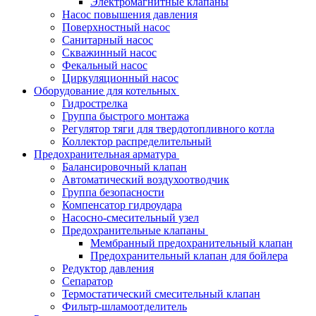
Электромагнитные клапаны
Насос повышения давления
Поверхностный насос
Санитарный насос
Скважинный насос
Фекальный насос
Циркуляционный насос
Оборудование для котельных
Гидрострелка
Группа быстрого монтажа
Регулятор тяги для твердотопливного котла
Коллектор распределительный
Предохранительная арматура
Балансировочный клапан
Автоматический воздухоотводчик
Группа безопасности
Компенсатор гидроудара
Насосно-смесительный узел
Предохранительные клапаны
Мембранный предохранительный клапан
Предохранительный клапан для бойлера
Редуктор давления
Сепаратор
Термостатический смесительный клапан
Фильтр-шламоотделитель