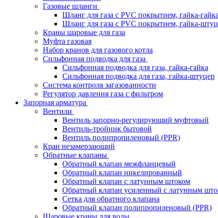
Газовые шланги
Шланг для газа с PVC покрытием, гайка-гайк
Шланг для газа с PVC покрытием, гайка-штуц
Краны шаровые для газа
Муфта газовая
Набор кранов для газового котла
Сильфонная подводка для газа
Сильфонная подводка для газа, гайка-гайка
Сильфонная подводка для газа, гайка-штуцер
Система контроля загазованности
Регулятор давления газа с фильтром
Запорная арматура
Вентили
Вентиль запорно-регулирующий муфтовый
Вентиль-тройник бытовой
Вентиль полипропиленовый (PPR)
Кран незамерзающий
Обратные клапаны
Обратный клапан межфланцевый
Обратный клапан никелированный
Обратный клапан с латунным штоком
Обратный клапан усиленный с латунным што
Сетка для обратного клапана
Обратный клапан полипропиленовый (PPR)
Шаровые краны для воды