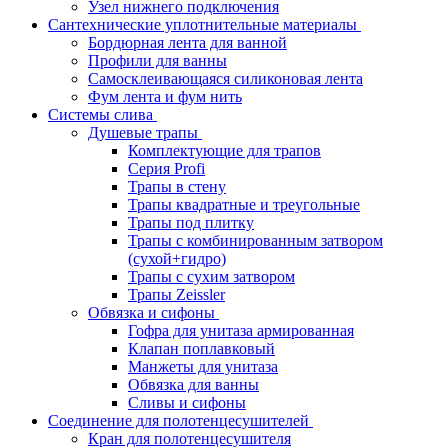
Узел нижнего подключения
Сантехнические уплотнительные материалы
Бордюрная лента для ванной
Профили для ванны
Самосклеивающаяся силиконовая лента
Фум лента и фум нить
Системы слива
Душевые трапы
Комплектующие для трапов
Серия Profi
Трапы в стену
Трапы квадратные и треугольные
Трапы под плитку
Трапы с комбинированным затвором
(сухой+гидро)
Трапы с сухим затвором
Трапы Zeissler
Обвязка и сифоны
Гофра для унитаза армированная
Клапан поплавковый
Манжеты для унитаза
Обвязка для ванны
Сливы и сифоны
Соединение для полотенцесушителей
Кран для полотенцесушителя