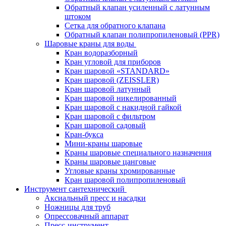
Обратный клапан усиленный с латунным
штоком
Сетка для обратного клапана
Обратный клапан полипропиленовый (PPR)
Шаровые краны для воды
Кран водоразборный
Кран угловой для приборов
Кран шаровой «STANDARD»
Кран шаровой (ZEISSLER)
Кран шаровой латунный
Кран шаровой никелированный
Кран шаровой с накидной гайкой
Кран шаровой с фильтром
Кран шаровой садовый
Кран-букса
Мини-краны шаровые
Краны шаровые специального назначения
Краны шаровые цанговые
Угловые краны хромированные
Кран шаровой полипропиленовый
Инструмент сантехнический
Аксиальный пресс и насадки
Ножницы для труб
Опрессовачный аппарат
Пресс-инструмент