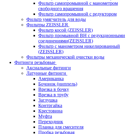
Фильтр самопромывной с манометром
свободного вращения
Фильтр самопромывной с редуктором
Фильтр умягчитель для воды
Фильтры ZEISSLER
Фильтр косой (ZEISSLER)
Фильтр промывной ВН с редукционными
соединениями(ZEISSLER)
Фильтр с манометром никелированный
(ZEISSLER)
Фильтры механической очистки воды
Фитинги резьбовые
Аксиальные фитинги
Латунные фитинги
Американка
Бочонок (ниппель)
Врезка в бочку
Врезка в трубу
Заглушка
Контргайка
Крестовина
Муфта
Переходник
Планка для смесителя
Пробка резьбовая