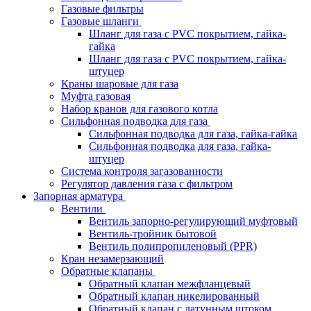
Газовые фильтры
Газовые шланги
Шланг для газа с PVC покрытием, гайка-
гайка
Шланг для газа с PVC покрытием, гайка-
штуцер
Краны шаровые для газа
Муфта газовая
Набор кранов для газового котла
Сильфонная подводка для газа
Сильфонная подводка для газа, гайка-гайка
Сильфонная подводка для газа, гайка-
штуцер
Система контроля загазованности
Регулятор давления газа с фильтром
Запорная арматура
Вентили
Вентиль запорно-регулирующий муфтовый
Вентиль-тройник бытовой
Вентиль полипропиленовый (PPR)
Кран незамерзающий
Обратные клапаны
Обратный клапан межфланцевый
Обратный клапан никелированный
Обратный клапан с латунным штоком