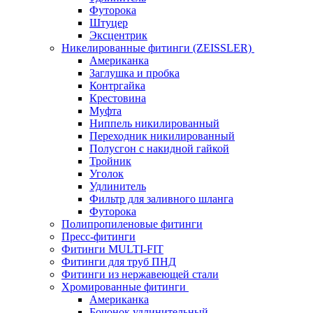
Футорока
Штуцер
Эксцентрик
Никелированные фитинги (ZEISSLER)
Американка
Заглушка и пробка
Контргайка
Крестовина
Муфта
Ниппель никилированный
Переходник никилированный
Полусгон с накидной гайкой
Тройник
Уголок
Удлинитель
Фильтр для заливного шланга
Футорока
Полипропиленовые фитинги
Пресс-фитинги
Фитинги MULTI-FIT
Фитинги для труб ПНД
Фитинги из нержавеющей стали
Хромированные фитинги
Американка
Бочонок удлинительный