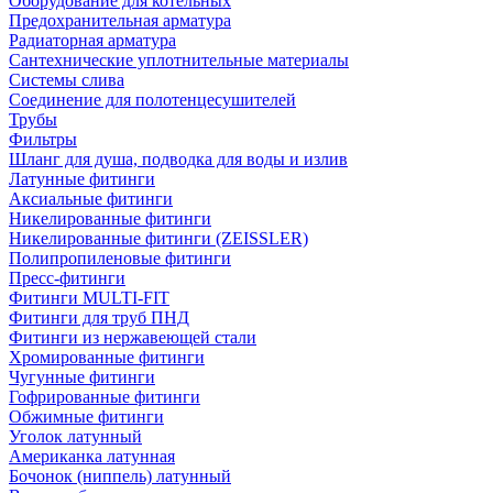
Оборудование для котельных
Предохранительная арматура
Радиаторная арматура
Сантехнические уплотнительные материалы
Системы слива
Соединение для полотенцесушителей
Трубы
Фильтры
Шланг для душа, подводка для воды и излив
Латунные фитинги
Аксиальные фитинги
Никелированные фитинги
Никелированные фитинги (ZEISSLER)
Полипропиленовые фитинги
Пресс-фитинги
Фитинги MULTI-FIT
Фитинги для труб ПНД
Фитинги из нержавеющей стали
Хромированные фитинги
Чугунные фитинги
Гофрированные фитинги
Обжимные фитинги
Уголок латунный
Американка латунная
Бочонок (ниппель) латунный