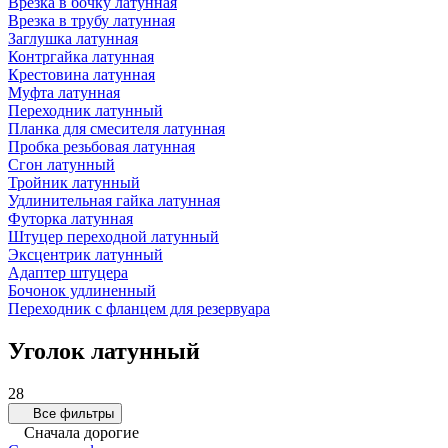
Врезка в бочку латунная
Врезка в трубу латунная
Заглушка латунная
Контргайка латунная
Крестовина латунная
Муфта латунная
Переходник латунный
Планка для смесителя латунная
Пробка резьбовая латунная
Сгон латунный
Тройник латунный
Удлинительная гайка латунная
Футорка латунная
Штуцер переходной латунный
Эксцентрик латунный
Адаптер штуцера
Бочонок удлиненный
Переходник с фланцем для резервуара
Уголок латунный
28
Все фильтры
Сначала дорогие