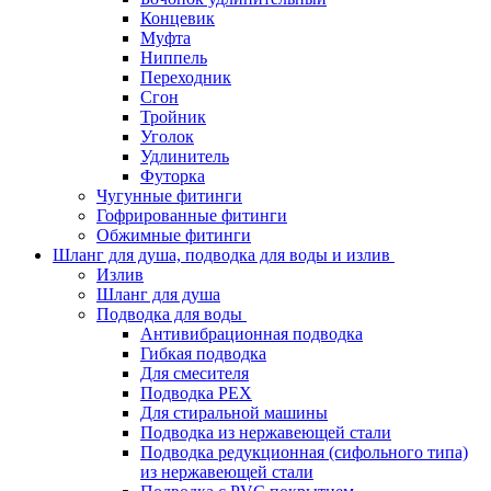
Концевик
Муфта
Ниппель
Переходник
Сгон
Тройник
Уголок
Удлинитель
Футорка
Чугунные фитинги
Гофрированные фитинги
Обжимные фитинги
Шланг для душа, подводка для воды и излив
Излив
Шланг для душа
Подводка для воды
Антивибрационная подводка
Гибкая подводка
Для смесителя
Подводка PEX
Для стиральной машины
Подводка из нержавеющей стали
Подводка редукционная (сифольного типа)
из нержавеющей стали