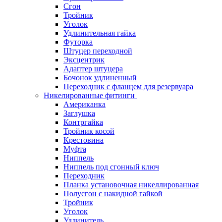
Сгон
Тройник
Уголок
Удлинительная гайка
Футорка
Штуцер переходной
Эксцентрик
Адаптер штуцера
Бочонок удлиненный
Переходник с фланцем для резервуара
Никелированные фитинги
Американка
Заглушка
Контргайка
Тройник косой
Крестовина
Муфта
Ниппель
Ниппель под сгонный ключ
Переходник
Планка установочная никеллированная
Полусгон с накидной гайкой
Тройник
Уголок
Удлинитель