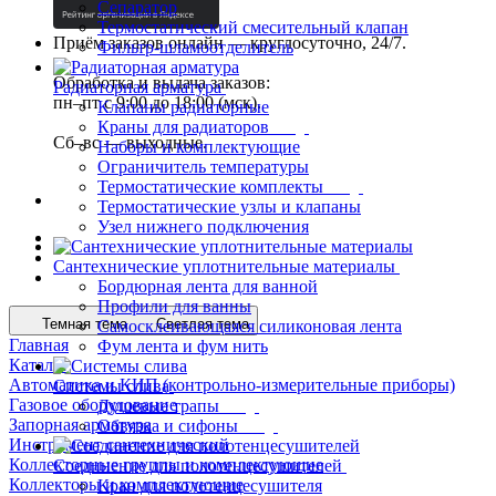
Сепаратор
Термостатический смесительный клапан
Приём заказов онлайн — круглосуточно, 24/7.
Фильтр-шламоотделитель
Обработка и выдача заказов:
Радиаторная арматура
пн–пт с 9:00 до 18:00 (мск).
Клапаны радиаторные
Краны для радиаторов
Сб–вс — выходные.
Наборы и комплектующие
Ограничитель температуры
Термостатические комплекты
Термостатические узлы и клапаны
Узел нижнего подключения
Сантехнические уплотнительные материалы
Бордюрная лента для ванной
Профили для ванны
Темная тема
Светлая тема
Самосклеивающаяся силиконовая лента
Главная
Фум лента и фум нить
Каталог
Автоматика и КИП (контрольно-измерительные приборы)
Системы слива
Газовое оборудование
Душевые трапы
Запорная арматура
Обвязка и сифоны
Инструмент сантехнический
Коллекторные группы и комплектующие
Соединение для полотенцесушителей
Коллекторы и комплектующие
Кран для полотенцесушителя