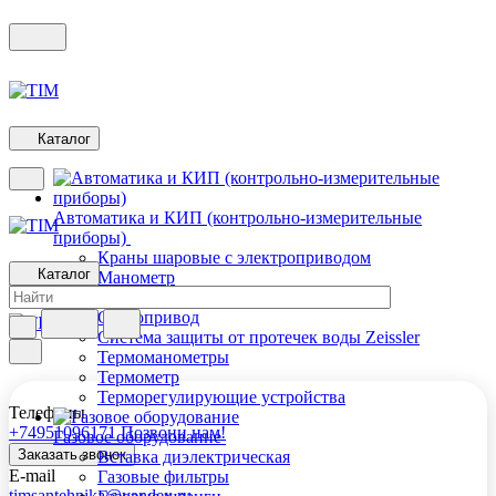
Каталог
Автоматика и КИП (контрольно-измерительные
приборы)
Краны шаровые с электроприводом
Каталог
Манометр
Панели управления
Сервопривод
Система защиты от протечек воды Zeissler
Термоманометры
Термометр
Терморегулирующие устройства
Телефоны
+74951096171
Позвони нам!
Газовое оборудование
Заказать звонок
Вставка диэлектрическая
E-mail
Газовые фильтры
timsantehnika@yandex.ru