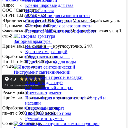
Газовые шланги
Адрес
Краны шаровые для газа
ООО "Сантехсити"
Муфта газовая
ОГРН: 1217700107074
Набор кранов для газового котла
Юридический адрес: 109428, город Москва, Зарайская ул, д.
Сильфонная подводка для газа
21, помещ. 302 офис 1402
Система контроля загазованности
Фактический адрес: 111524, город Москва, Перовская ул, д.1,
Регулятор давления газа с фильтром
стр.2 А
Запорная арматура
Приём заказов онлайн — круглосуточно, 24/7.
Вентили
Кран незамерзающий
Обработка и выдача заказов:
Обратные клапаны
Пн–Пт с 9:00 до 18:00 (мск).
Шаровые краны для воды
Сб–Вс — выходные
Инструмент сантехнический
Аксиальный пресс и насадки
Ножницы для труб
Опрессовачный аппарат
Режим работы
Пресс-инструмент
Приём заказов онлайн — круглосуточно, 24/7.
Паяльник для полипропиленовых труб и
насадки
Обработка и выдача заказов:
Сварочный аппарат
пн–пт с 9:00 до 18:00 (мск).
Такер для теплого пола
Ручной инструмент
Сб–вс — выходные.