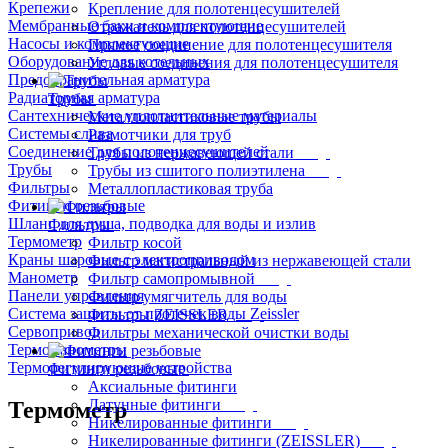
Крепежи
Крепление для полотенцесушителей
Мембранные баки и комплектующие
Отражатель для полотенцесушителей
Насосы и комплектующие
Прямое соединение для полотенцесушителя
Оборудование для котельных
Угловые соединения для полотенцесушителя
Предохранительная арматура
Радиаторная арматура
Трубы
Сантехнические уплотнительные материалы
Металлопластиковые трубы
Системы слива
Размотчики для труб
Соединение для полотенцесушителей
Трубы из нержавеющей стали
Трубы
Трубы из сшитого полиэтилена
Фильтры
Металлопластиковая труба
Фитинги резьбовые
Шланг для душа, подводка для воды и излив
Фильтры
Термометр
Фильтр косой
Краны шаровые с электроприводом
Фильтр магистральный из нержавеющей стали
Манометр
Фильтр самопромывной
Панели управления
Фильтр умягчитель для воды
Система защиты от протечек воды Zeissler
Фильтры ZEISSLER
Сервопривод
Фильтры механической очистки воды
Термоманометры
Терморегулирующие устройства
Фитинги резьбовые
Аксиальные фитинги
Латунные фитинги
Термометр
Никелированные фитинги
Никелированные фитинги (ZEISSLER)