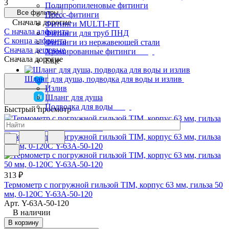
3
Полипропиленовые фитинги
Все фильтры
Пресс-фитинги
Сначала дорогие
Фитинги MULTI-FIT
С начала алфавита
Фитинги для труб ПНД
С конца алфавита
Фитинги из нержавеющей стали
Сначала дешевые
Хромированные фитинги
Сначала дорогие
Еще
Шланг для душа, подводка для воды и излив
Излив
Шланг для душа
Подводка для воды
Быстрый просмотр
313 ₽
Термометр с погружной гильзой TIM, корпус 63 мм, гильза 50
мм, 0-120С Y-63A-50-120
Арт.
Y-63A-50-120
В наличии
В корзину