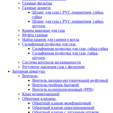
Газовые фильтры
Газовые шланги
Шланг для газа с PVC покрытием, гайка-
гайка
Шланг для газа с PVC покрытием, гайка-
штуцер
Краны шаровые для газа
Муфта газовая
Набор кранов для газового котла
Сильфонная подводка для газа
Сильфонная подводка для газа, гайка-гайка
Сильфонная подводка для газа, гайка-
штуцер
Система контроля загазованности
Регулятор давления газа с фильтром
Запорная арматура
Вентили
Вентиль запорно-регулирующий муфтовый
Вентиль-тройник бытовой
Вентиль полипропиленовый (PPR)
Кран незамерзающий
Обратные клапаны
Обратный клапан межфланцевый
Обратный клапан никелированный
Обратный клапан с латунным штоком