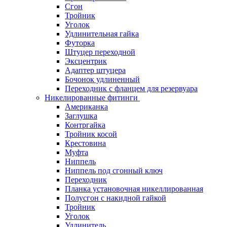
Сгон
Тройник
Уголок
Удлинительная гайка
Футорка
Штуцер переходной
Эксцентрик
Адаптер штуцера
Бочонок удлиненный
Переходник с фланцем для резервуара
Никелированные фитинги
Американка
Заглушка
Контргайка
Тройник косой
Крестовина
Муфта
Ниппель
Ниппель под сгонный ключ
Переходник
Планка установочная никеллированная
Полусгон с накидной гайкой
Тройник
Уголок
Удлинитель