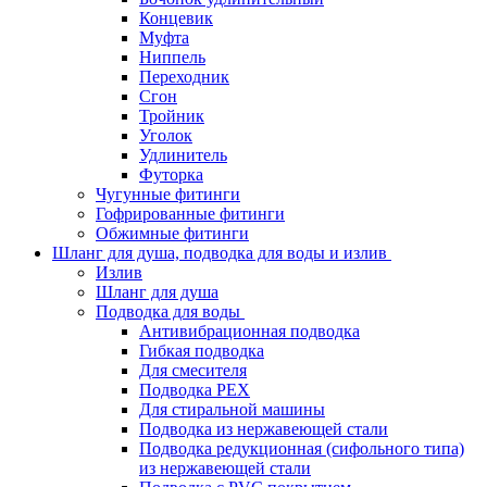
Концевик
Муфта
Ниппель
Переходник
Сгон
Тройник
Уголок
Удлинитель
Футорка
Чугунные фитинги
Гофрированные фитинги
Обжимные фитинги
Шланг для душа, подводка для воды и излив
Излив
Шланг для душа
Подводка для воды
Антивибрационная подводка
Гибкая подводка
Для смесителя
Подводка PEX
Для стиральной машины
Подводка из нержавеющей стали
Подводка редукционная (сифольного типа)
из нержавеющей стали