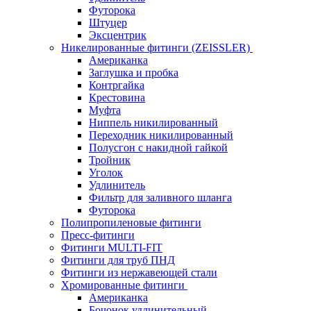
Футорока
Штуцер
Эксцентрик
Никелированные фитинги (ZEISSLER)
Американка
Заглушка и пробка
Контргайка
Крестовина
Муфта
Ниппель никилированный
Переходник никилированный
Полусгон с накидной гайкой
Тройник
Уголок
Удлинитель
Фильтр для заливного шланга
Футорока
Полипропиленовые фитинги
Пресс-фитинги
Фитинги MULTI-FIT
Фитинги для труб ПНД
Фитинги из нержавеющей стали
Хромированные фитинги
Американка
Бочонок удлинительный