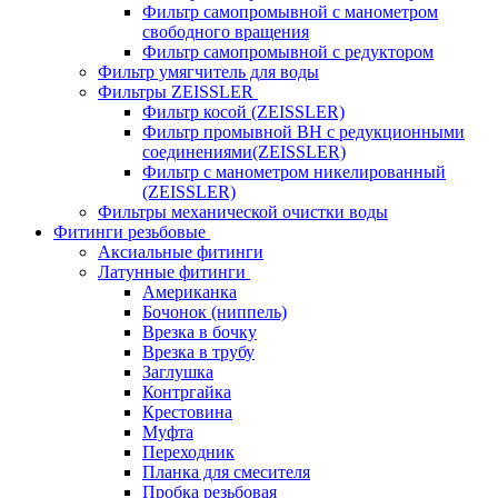
Фильтр самопромывной с манометром
свободного вращения
Фильтр самопромывной с редуктором
Фильтр умягчитель для воды
Фильтры ZEISSLER
Фильтр косой (ZEISSLER)
Фильтр промывной ВН с редукционными
соединениями(ZEISSLER)
Фильтр с манометром никелированный
(ZEISSLER)
Фильтры механической очистки воды
Фитинги резьбовые
Аксиальные фитинги
Латунные фитинги
Американка
Бочонок (ниппель)
Врезка в бочку
Врезка в трубу
Заглушка
Контргайка
Крестовина
Муфта
Переходник
Планка для смесителя
Пробка резьбовая