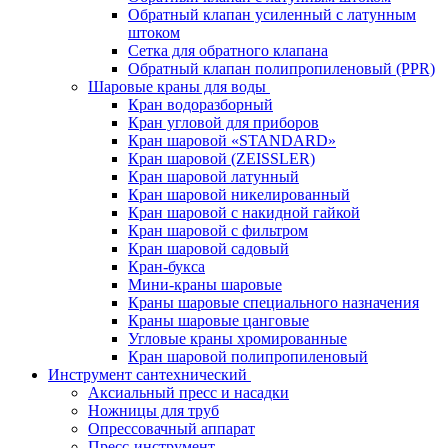
Обратный клапан усиленный с латунным
штоком
Сетка для обратного клапана
Обратный клапан полипропиленовый (PPR)
Шаровые краны для воды
Кран водоразборный
Кран угловой для приборов
Кран шаровой «STANDARD»
Кран шаровой (ZEISSLER)
Кран шаровой латунный
Кран шаровой никелированный
Кран шаровой с накидной гайкой
Кран шаровой с фильтром
Кран шаровой садовый
Кран-букса
Мини-краны шаровые
Краны шаровые специального назначения
Краны шаровые цанговые
Угловые краны хромированные
Кран шаровой полипропиленовый
Инструмент сантехнический
Аксиальный пресс и насадки
Ножницы для труб
Опрессовачный аппарат
Пресс-инструмент