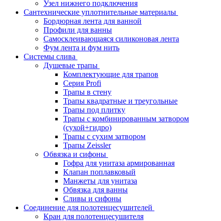
Узел нижнего подключения
Сантехнические уплотнительные материалы
Бордюрная лента для ванной
Профили для ванны
Самосклеивающаяся силиконовая лента
Фум лента и фум нить
Системы слива
Душевые трапы
Комплектующие для трапов
Серия Profi
Трапы в стену
Трапы квадратные и треугольные
Трапы под плитку
Трапы с комбинированным затвором
(сухой+гидро)
Трапы с сухим затвором
Трапы Zeissler
Обвязка и сифоны
Гофра для унитаза армированная
Клапан поплавковый
Манжеты для унитаза
Обвязка для ванны
Сливы и сифоны
Соединение для полотенцесушителей
Кран для полотенцесушителя