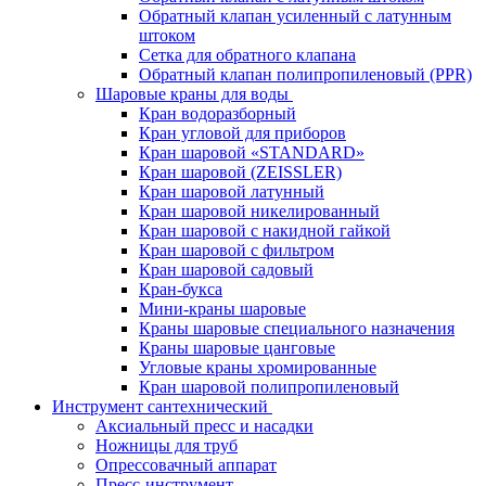
Обратный клапан усиленный с латунным
штоком
Сетка для обратного клапана
Обратный клапан полипропиленовый (PPR)
Шаровые краны для воды
Кран водоразборный
Кран угловой для приборов
Кран шаровой «STANDARD»
Кран шаровой (ZEISSLER)
Кран шаровой латунный
Кран шаровой никелированный
Кран шаровой с накидной гайкой
Кран шаровой с фильтром
Кран шаровой садовый
Кран-букса
Мини-краны шаровые
Краны шаровые специального назначения
Краны шаровые цанговые
Угловые краны хромированные
Кран шаровой полипропиленовый
Инструмент сантехнический
Аксиальный пресс и насадки
Ножницы для труб
Опрессовачный аппарат
Пресс-инструмент