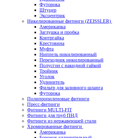
Футорока
Штуцер
Эксцентрик
Никелированные фитинги (ZEISSLER)
Американка
Заглушка и пробка
Контргайка
Крестовина
Муфта
Ниппель никилированный
Переходник никилированный
Полусгон с накидной гайкой
Тройник
Уголок
Удлинитель
Фильтр для заливного шланга
Футорока
Полипропиленовые фитинги
Пресс-фитинги
Фитинги MULTI-FIT
Фитинги для труб ПНД
Фитинги из нержавеющей стали
Хромированные фитинги
Американка
Бочонок удлинительный