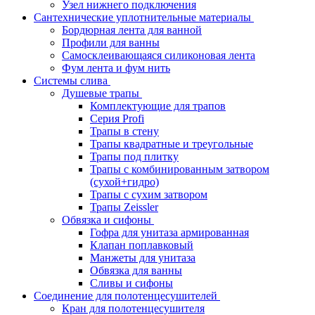
Узел нижнего подключения
Сантехнические уплотнительные материалы
Бордюрная лента для ванной
Профили для ванны
Самосклеивающаяся силиконовая лента
Фум лента и фум нить
Системы слива
Душевые трапы
Комплектующие для трапов
Серия Profi
Трапы в стену
Трапы квадратные и треугольные
Трапы под плитку
Трапы с комбинированным затвором
(сухой+гидро)
Трапы с сухим затвором
Трапы Zeissler
Обвязка и сифоны
Гофра для унитаза армированная
Клапан поплавковый
Манжеты для унитаза
Обвязка для ванны
Сливы и сифоны
Соединение для полотенцесушителей
Кран для полотенцесушителя