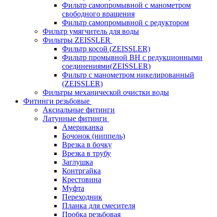
Фильтр самопромывной с манометром
свободного вращения
Фильтр самопромывной с редуктором
Фильтр умягчитель для воды
Фильтры ZEISSLER
Фильтр косой (ZEISSLER)
Фильтр промывной ВН с редукционными
соединениями(ZEISSLER)
Фильтр с манометром никелированный
(ZEISSLER)
Фильтры механической очистки воды
Фитинги резьбовые
Аксиальные фитинги
Латунные фитинги
Американка
Бочонок (ниппель)
Врезка в бочку
Врезка в трубу
Заглушка
Контргайка
Крестовина
Муфта
Переходник
Планка для смесителя
Пробка резьбовая