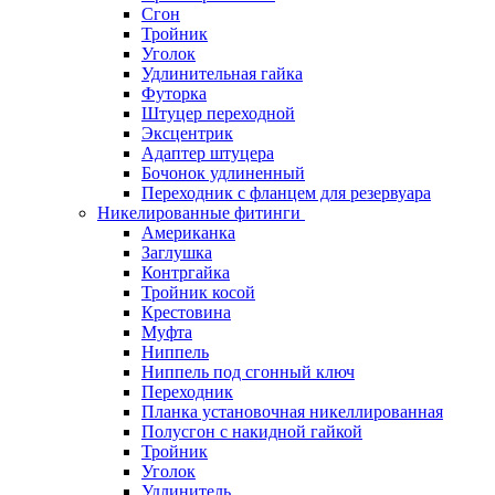
Сгон
Тройник
Уголок
Удлинительная гайка
Футорка
Штуцер переходной
Эксцентрик
Адаптер штуцера
Бочонок удлиненный
Переходник с фланцем для резервуара
Никелированные фитинги
Американка
Заглушка
Контргайка
Тройник косой
Крестовина
Муфта
Ниппель
Ниппель под сгонный ключ
Переходник
Планка установочная никеллированная
Полусгон с накидной гайкой
Тройник
Уголок
Удлинитель