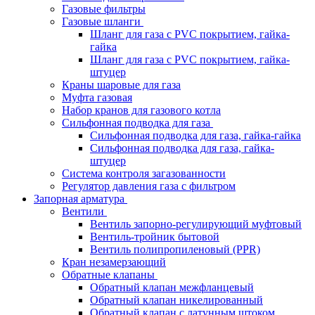
Газовые фильтры
Газовые шланги
Шланг для газа с PVC покрытием, гайка-
гайка
Шланг для газа с PVC покрытием, гайка-
штуцер
Краны шаровые для газа
Муфта газовая
Набор кранов для газового котла
Сильфонная подводка для газа
Сильфонная подводка для газа, гайка-гайка
Сильфонная подводка для газа, гайка-
штуцер
Система контроля загазованности
Регулятор давления газа с фильтром
Запорная арматура
Вентили
Вентиль запорно-регулирующий муфтовый
Вентиль-тройник бытовой
Вентиль полипропиленовый (PPR)
Кран незамерзающий
Обратные клапаны
Обратный клапан межфланцевый
Обратный клапан никелированный
Обратный клапан с латунным штоком