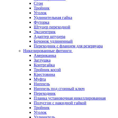
Сгон
Тройник
Уголок
Удлинительная гайка
Футорка
Штуцер переходной
Эксцентрик
Адаптер штуцера
Бочонок удлиненный
Переходник с фланцем для резервуара
Никелированные фитинги
Американка
Заглушка
Контргайка
Тройник косой
Крестовина
Муфта
Ниппель
Ниппель под сгонный ключ
Переходник
Планка установочная никеллированная
Полусгон с накидной гайкой
Тройник
Уголок
Удлинитель