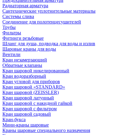
Предохранительная арматура
Радиаторная арматура
Сантехнические уплотнительные материалы
Системы слива
Соединение для полотенцесушителей
Трубы
Фильтры
Фитинги резьбовые
Шланг для душа, подводка для воды и излив
Шаровые краны для воды
Вентили
Кран незамерзающий
Обратные клапаны
Кран шаровой никелированный
Кран водоразборный
Кран угловой для приборов
Кран шаровой «STANDARD»
Кран шаровой (ZEISSLER)
Кран шаровой латунный
Кран шаровой с накидной гайкой
Кран шаровой с фильтром
Кран шаровой садовый
Кран-букса
Мини-краны шаровые
Краны шаровые специального назначения