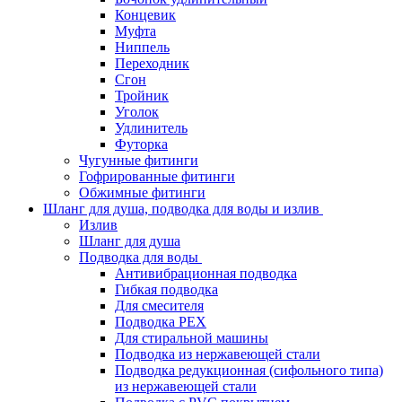
Концевик
Муфта
Ниппель
Переходник
Сгон
Тройник
Уголок
Удлинитель
Футорка
Чугунные фитинги
Гофрированные фитинги
Обжимные фитинги
Шланг для душа, подводка для воды и излив
Излив
Шланг для душа
Подводка для воды
Антивибрационная подводка
Гибкая подводка
Для смесителя
Подводка PEX
Для стиральной машины
Подводка из нержавеющей стали
Подводка редукционная (сифольного типа)
из нержавеющей стали