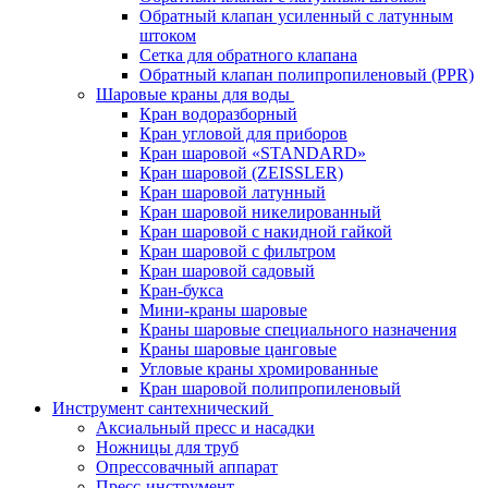
Обратный клапан усиленный с латунным
штоком
Сетка для обратного клапана
Обратный клапан полипропиленовый (PPR)
Шаровые краны для воды
Кран водоразборный
Кран угловой для приборов
Кран шаровой «STANDARD»
Кран шаровой (ZEISSLER)
Кран шаровой латунный
Кран шаровой никелированный
Кран шаровой с накидной гайкой
Кран шаровой с фильтром
Кран шаровой садовый
Кран-букса
Мини-краны шаровые
Краны шаровые специального назначения
Краны шаровые цанговые
Угловые краны хромированные
Кран шаровой полипропиленовый
Инструмент сантехнический
Аксиальный пресс и насадки
Ножницы для труб
Опрессовачный аппарат
Пресс-инструмент