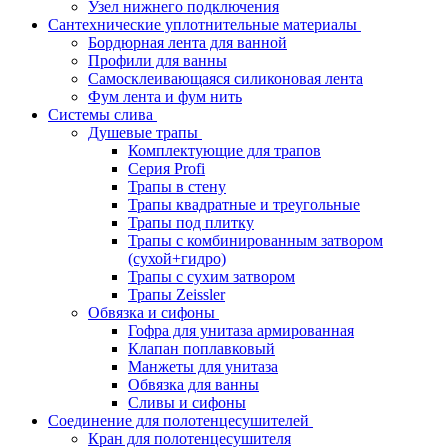
Узел нижнего подключения
Сантехнические уплотнительные материалы
Бордюрная лента для ванной
Профили для ванны
Самосклеивающаяся силиконовая лента
Фум лента и фум нить
Системы слива
Душевые трапы
Комплектующие для трапов
Серия Profi
Трапы в стену
Трапы квадратные и треугольные
Трапы под плитку
Трапы с комбинированным затвором
(сухой+гидро)
Трапы с сухим затвором
Трапы Zeissler
Обвязка и сифоны
Гофра для унитаза армированная
Клапан поплавковый
Манжеты для унитаза
Обвязка для ванны
Сливы и сифоны
Соединение для полотенцесушителей
Кран для полотенцесушителя