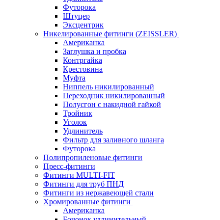
Футорока
Штуцер
Эксцентрик
Никелированные фитинги (ZEISSLER)
Американка
Заглушка и пробка
Контргайка
Крестовина
Муфта
Ниппель никилированный
Переходник никилированный
Полусгон с накидной гайкой
Тройник
Уголок
Удлинитель
Фильтр для заливного шланга
Футорока
Полипропиленовые фитинги
Пресс-фитинги
Фитинги MULTI-FIT
Фитинги для труб ПНД
Фитинги из нержавеющей стали
Хромированные фитинги
Американка
Бочонок удлинительный