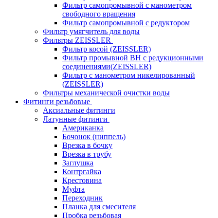
Фильтр самопромывной с манометром
свободного вращения
Фильтр самопромывной с редуктором
Фильтр умягчитель для воды
Фильтры ZEISSLER
Фильтр косой (ZEISSLER)
Фильтр промывной ВН с редукционными
соединениями(ZEISSLER)
Фильтр с манометром никелированный
(ZEISSLER)
Фильтры механической очистки воды
Фитинги резьбовые
Аксиальные фитинги
Латунные фитинги
Американка
Бочонок (ниппель)
Врезка в бочку
Врезка в трубу
Заглушка
Контргайка
Крестовина
Муфта
Переходник
Планка для смесителя
Пробка резьбовая