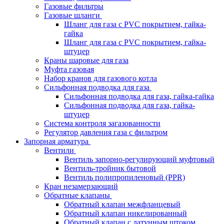
Газовые фильтры
Газовые шланги
Шланг для газа с PVC покрытием, гайка-
гайка
Шланг для газа с PVC покрытием, гайка-
штуцер
Краны шаровые для газа
Муфта газовая
Набор кранов для газового котла
Сильфонная подводка для газа
Сильфонная подводка для газа, гайка-гайка
Сильфонная подводка для газа, гайка-
штуцер
Система контроля загазованности
Регулятор давления газа с фильтром
Запорная арматура
Вентили
Вентиль запорно-регулирующий муфтовый
Вентиль-тройник бытовой
Вентиль полипропиленовый (PPR)
Кран незамерзающий
Обратные клапаны
Обратный клапан межфланцевый
Обратный клапан никелированный
Обратный клапан с латунным штоком