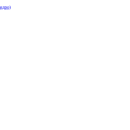
идро)