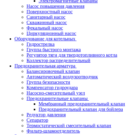
Электромагнитные клапаны
Насос повышения давления
Поверхностный насос
Санитарный насос
Скважинный насос
Фекальный насос
Циркуляционный насос
Оборудование для котельных
Гидрострелка
Группа быстрого монтажа
Регулятор тяги для твердотопливного котла
Коллектор распределительный
Предохранительная арматура
Балансировочный клапан
Автоматический воздухоотводчик
Группа безопасности
Компенсатор гидроудара
Насосно-смесительный узел
Предохранительные клапаны
Мембранный предохранительный клапан
Предохранительный клапан для бойлера
Редуктор давления
Сепаратор
Термостатический смесительный клапан
Фильтр-шламоотделитель