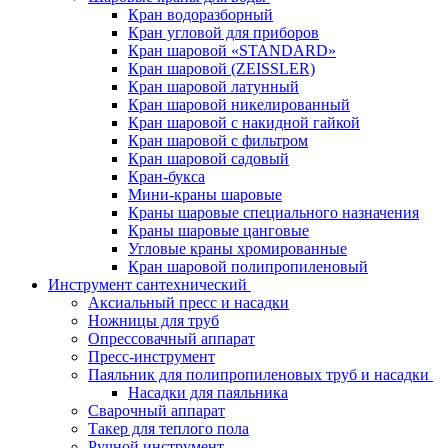
Кран водоразборный
Кран угловой для приборов
Кран шаровой «STANDARD»
Кран шаровой (ZEISSLER)
Кран шаровой латунный
Кран шаровой никелированный
Кран шаровой с накидной гайкой
Кран шаровой с фильтром
Кран шаровой садовый
Кран-букса
Мини-краны шаровые
Краны шаровые специального назначения
Краны шаровые цанговые
Угловые краны хромированные
Кран шаровой полипропиленовый
Инструмент сантехнический
Аксиальный пресс и насадки
Ножницы для труб
Опрессовачный аппарат
Пресс-инструмент
Паяльник для полипропиленовых труб и насадки
Насадки для паяльника
Сварочный аппарат
Такер для теплого пола
Ручной инструмент