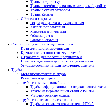
Трапы под плитку
Трапы с комбинированным затвором (сухой+г
Трапы с сухим затвором
Трапы Zeissler
Обвязка и сифоны
Гофра для унитаза армированная
Клапан поплавковый
Манжеты для унитаза
Обвязка для ванны
Сливы и сифоны
Соединение для полотенцесушителей
Кран для полотенцесушителя
Крепление для полотенцесушителей
Отражатель для полотенцесушителей
Прямое соединение для полотенцесушителя
Угловые соединения для полотенцесушителя
Трубы
Металлопластиковые трубы
Размотчики для труб
Трубы из нержавеющей стали
Трубы гофрированные из нержавеющей стали
Трубы из нержавеющей стали AISI 304
Уплотнительные кольца
Трубы из сшитого полиэтилена
Трубы из сшитого полиэтилена PEX-A