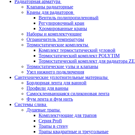
Радиаторная арматура
Клапаны радиаторные
Краны для радиаторов
Вентиль полипропиленовый
Регулировочный кран
Хромированные краны
Наборы и комплектующие
Ограничитель температуры
Термостатические комплекты
Комплект термостатический угловой
Термостатический комплект POLYTIM
Термостатический комплект для радиатора Z
Термостатические узлы и клапаны
Узел нижнего подключения
Сантехнические уплотнительные материалы
Бордюрная лента для ванной
Профили для ванны
Самосклеивающаяся силиконовая лента
Фум лента и фум нить
Системы слива
Душевые трапы
Комплектующие для трапов
Серия Profi
Трапы в стену
Трапы квадратные и треугольные