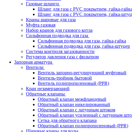
Газовые шланги
Шланг для газа с PVC покрытием, гайка-гайк
Шланг для газа с PVC покрытием, гайка-штуц
Краны шаровые для газа
Муфта газовая
Набор кранов для газового котла
Сильфонная подводка для газа
Сильфонная подводка для газа, гайка-гайка
Сильфонная подводка для газа, гайка-штуцер
Система контроля загазованности
Регулятор давления газа с фильтром
Запорная арматура
Вентили
Вентиль запорно-регулирующий муфтовый
Вентиль-тройник бытовой
Вентиль полипропиленовый (PPR)
Кран незамерзающий
Обратные клапаны
Обратный клапан межфланцевый
Обратный клапан никелированный
Обратный клапан с латунным штоком
Обратный клапан усиленный с латунным што
Сетка для обратного клапана
Обратный клапан полипропиленовый (PPR)
Шаровые краны для воды