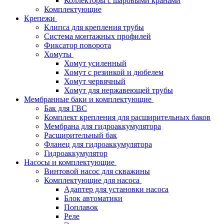
Коллекторы с шаровыми кранами
Комплектующие
Крепежи
Клипса для крепления трубы
Система монтажных профилей
Фиксатор поворота
Хомуты
Хомут усиленный
Хомут с резинкой и дюбелем
Хомут червячный
Хомут для нержавеющей трубы
Мембранные баки и комплектующие
Бак для ГВС
Комплект крепления для расширительных баков
Мембрана для гидроаккумулятора
Расширительный бак
Фланец для гидроаккумулятора
Гидроаккумулятор
Насосы и комплектующие
Винтовой насос для скважины
Комплектующие для насоса
Адаптер для установки насоса
Блок автоматики
Поплавок
Реле