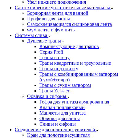
Узел нижнего подключения
Сантехнические уплотнительные материалы
Бордюрная лента для ванной
Профили для ванны
Самосклеивающаяся силиконовая лента
Фум лента и фум нить
Системы слива
Душевые трапы
Комплектующие для трапов
Серия Profi
Трапы в стену
Трапы квадратные и треугольные
Трапы под плитку
Трапы с комбинированным затвором
(сухой+гидро)
Трапы с сухим затвором
Трапы Zeissler
Обвязка и сифоны
Гофра для унитаза армированная
Клапан поплавковый
Манжеты для унитаза
Обвязка для ванны
Сливы и сифоны
Соединение для полотенцесушителей
Кран для полотенцесушителя