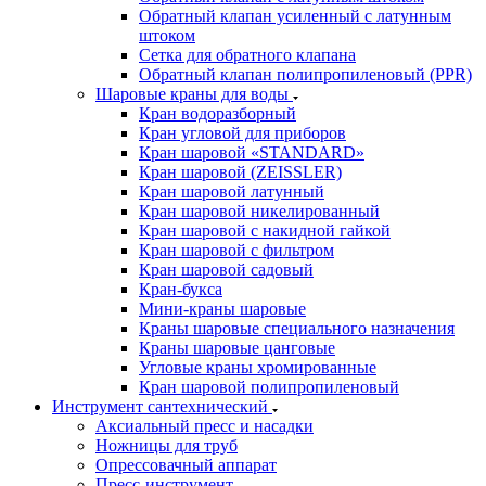
Обратный клапан усиленный с латунным
штоком
Сетка для обратного клапана
Обратный клапан полипропиленовый (PPR)
Шаровые краны для воды
Кран водоразборный
Кран угловой для приборов
Кран шаровой «STANDARD»
Кран шаровой (ZEISSLER)
Кран шаровой латунный
Кран шаровой никелированный
Кран шаровой с накидной гайкой
Кран шаровой с фильтром
Кран шаровой садовый
Кран-букса
Мини-краны шаровые
Краны шаровые специального назначения
Краны шаровые цанговые
Угловые краны хромированные
Кран шаровой полипропиленовый
Инструмент сантехнический
Аксиальный пресс и насадки
Ножницы для труб
Опрессовачный аппарат
Пресс-инструмент