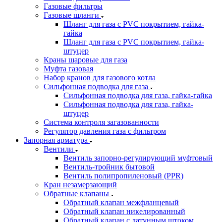
Газовые фильтры
Газовые шланги
Шланг для газа с PVC покрытием, гайка-
гайка
Шланг для газа с PVC покрытием, гайка-
штуцер
Краны шаровые для газа
Муфта газовая
Набор кранов для газового котла
Сильфонная подводка для газа
Сильфонная подводка для газа, гайка-гайка
Сильфонная подводка для газа, гайка-
штуцер
Система контроля загазованности
Регулятор давления газа с фильтром
Запорная арматура
Вентили
Вентиль запорно-регулирующий муфтовый
Вентиль-тройник бытовой
Вентиль полипропиленовый (PPR)
Кран незамерзающий
Обратные клапаны
Обратный клапан межфланцевый
Обратный клапан никелированный
Обратный клапан с латунным штоком