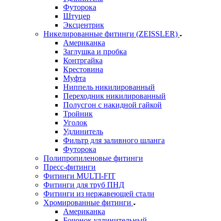
Футорока
Штуцер
Эксцентрик
Никелированные фитинги (ZEISSLER)
Американка
Заглушка и пробка
Контргайка
Крестовина
Муфта
Ниппель никилированный
Переходник никилированный
Полусгон с накидной гайкой
Тройник
Уголок
Удлинитель
Фильтр для заливного шланга
Футорока
Полипропиленовые фитинги
Пресс-фитинги
Фитинги MULTI-FIT
Фитинги для труб ПНД
Фитинги из нержавеющей стали
Хромированные фитинги
Американка
Бочонок удлинительный