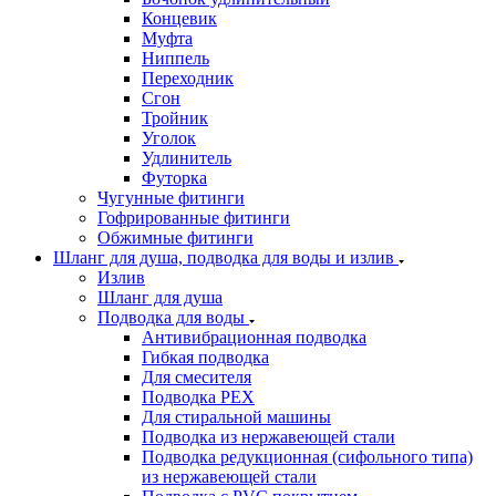
Концевик
Муфта
Ниппель
Переходник
Сгон
Тройник
Уголок
Удлинитель
Футорка
Чугунные фитинги
Гофрированные фитинги
Обжимные фитинги
Шланг для душа, подводка для воды и излив
Излив
Шланг для душа
Подводка для воды
Антивибрационная подводка
Гибкая подводка
Для смесителя
Подводка PEX
Для стиральной машины
Подводка из нержавеющей стали
Подводка редукционная (сифольного типа)
из нержавеющей стали