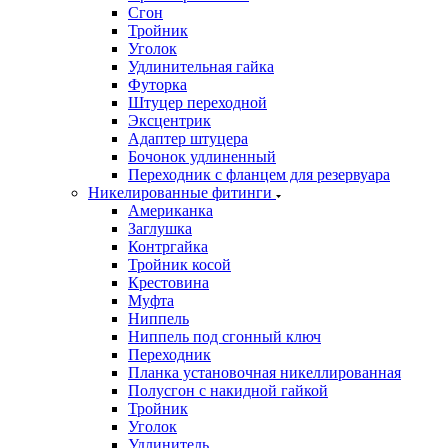
Сгон
Тройник
Уголок
Удлинительная гайка
Футорка
Штуцер переходной
Эксцентрик
Адаптер штуцера
Бочонок удлиненный
Переходник с фланцем для резервуара
Никелированные фитинги
Американка
Заглушка
Контргайка
Тройник косой
Крестовина
Муфта
Ниппель
Ниппель под сгонный ключ
Переходник
Планка установочная никеллированная
Полусгон с накидной гайкой
Тройник
Уголок
Удлинитель