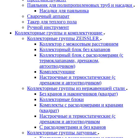
Паяльник для полипропиленовых труб и насадки
Насадки для паяльника
Сварочный аппарат
Такер для теплого пола
Ручной инструмент
Коллекторные группы и комплектующие
Коллекторные группы ZEISSLER
Коллектор с межосевым расстоянием
Коллекторный блок без клапанов
Коллекторный блок с расходомерами (с
термоклапанами, дренажом,
автоотводчиком)
Комплектующие
Настроечные и термостатические (с
дренажом и автоотводчиком)
Коллекторные группы из нержавеющей стали
Без кранов и наконечников (квадрат)
Коллекторные блоки
Комплекты с расходомерами и кранами
(квадрат)
Настроечные и термостатические (с
дренажом и автоотводчиком
С расходометрами и без кранов
Коллекторные группы латунные