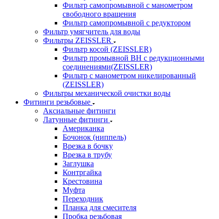
Фильтр самопромывной с манометром
свободного вращения
Фильтр самопромывной с редуктором
Фильтр умягчитель для воды
Фильтры ZEISSLER
Фильтр косой (ZEISSLER)
Фильтр промывной ВН с редукционными
соединениями(ZEISSLER)
Фильтр с манометром никелированный
(ZEISSLER)
Фильтры механической очистки воды
Фитинги резьбовые
Аксиальные фитинги
Латунные фитинги
Американка
Бочонок (ниппель)
Врезка в бочку
Врезка в трубу
Заглушка
Контргайка
Крестовина
Муфта
Переходник
Планка для смесителя
Пробка резьбовая