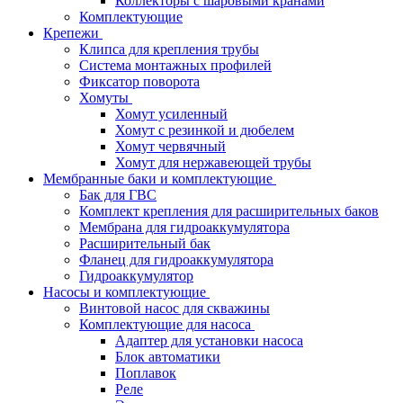
Коллекторы с шаровыми кранами
Комплектующие
Крепежи
Клипса для крепления трубы
Система монтажных профилей
Фиксатор поворота
Хомуты
Хомут усиленный
Хомут с резинкой и дюбелем
Хомут червячный
Хомут для нержавеющей трубы
Мембранные баки и комплектующие
Бак для ГВС
Комплект крепления для расширительных баков
Мембрана для гидроаккумулятора
Расширительный бак
Фланец для гидроаккумулятора
Гидроаккумулятор
Насосы и комплектующие
Винтовой насос для скважины
Комплектующие для насоса
Адаптер для установки насоса
Блок автоматики
Поплавок
Реле