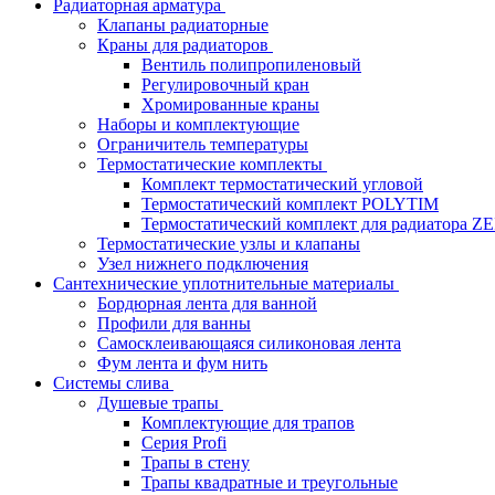
Радиаторная арматура
Клапаны радиаторные
Краны для радиаторов
Вентиль полипропиленовый
Регулировочный кран
Хромированные краны
Наборы и комплектующие
Ограничитель температуры
Термостатические комплекты
Комплект термостатический угловой
Термостатический комплект POLYTIM
Термостатический комплект для радиатора Z
Термостатические узлы и клапаны
Узел нижнего подключения
Сантехнические уплотнительные материалы
Бордюрная лента для ванной
Профили для ванны
Самосклеивающаяся силиконовая лента
Фум лента и фум нить
Системы слива
Душевые трапы
Комплектующие для трапов
Серия Profi
Трапы в стену
Трапы квадратные и треугольные