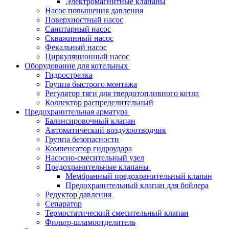
Электромагнитные клапаны
Насос повышения давления
Поверхностный насос
Санитарный насос
Скважинный насос
Фекальный насос
Циркуляционный насос
Оборудование для котельных
Гидрострелка
Группа быстрого монтажа
Регулятор тяги для твердотопливного котла
Коллектор распределительный
Предохранительная арматура
Балансировочный клапан
Автоматический воздухоотводчик
Группа безопасности
Компенсатор гидроудара
Насосно-смесительный узел
Предохранительные клапаны
Мембранный предохранительный клапан
Предохранительный клапан для бойлера
Редуктор давления
Сепаратор
Термостатический смесительный клапан
Фильтр-шламоотделитель