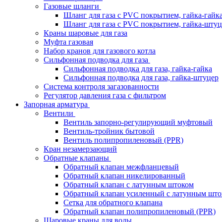
Газовые шланги
Шланг для газа с PVC покрытием, гайка-гайк
Шланг для газа с PVC покрытием, гайка-штуц
Краны шаровые для газа
Муфта газовая
Набор кранов для газового котла
Сильфонная подводка для газа
Сильфонная подводка для газа, гайка-гайка
Сильфонная подводка для газа, гайка-штуцер
Система контроля загазованности
Регулятор давления газа с фильтром
Запорная арматура
Вентили
Вентиль запорно-регулирующий муфтовый
Вентиль-тройник бытовой
Вентиль полипропиленовый (PPR)
Кран незамерзающий
Обратные клапаны
Обратный клапан межфланцевый
Обратный клапан никелированный
Обратный клапан с латунным штоком
Обратный клапан усиленный с латунным што
Сетка для обратного клапана
Обратный клапан полипропиленовый (PPR)
Шаровые краны для воды