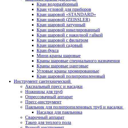
Кран водоразборный
Кран угловой для приборов
Кран шаровой «STANDARD»
Кран шаровой (ZEISSLER)
Кран шаровой латунный
Кран шаровой никелированный
Кран шаровой с накидной гайкой
Кран шаровой с фильтром
Кран шаровой садовый
Кран-букса
Мини-краны шаровые
Краны шаровые специального назначения
Краны шаровые цанговые
Угловые краны хромированные
Кран шаровой полипропиленовый
Инструмент сантехнический
Аксиальный пресс и насадки
Ножницы для труб
Опрессовачный аппарат
Пресс-инструмент
Паяльник для полипропиленовых труб и насадки
Насадки для паяльника
Сварочный аппарат
Такер для теплого пола
Ручной инструмент