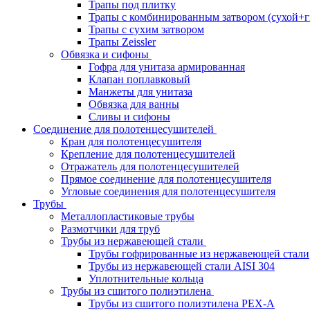
Трапы под плитку
Трапы с комбинированным затвором (сухой+г
Трапы с сухим затвором
Трапы Zeissler
Обвязка и сифоны
Гофра для унитаза армированная
Клапан поплавковый
Манжеты для унитаза
Обвязка для ванны
Сливы и сифоны
Соединение для полотенцесушителей
Кран для полотенцесушителя
Крепление для полотенцесушителей
Отражатель для полотенцесушителей
Прямое соединение для полотенцесушителя
Угловые соединения для полотенцесушителя
Трубы
Металлопластиковые трубы
Размотчики для труб
Трубы из нержавеющей стали
Трубы гофрированные из нержавеющей стали
Трубы из нержавеющей стали AISI 304
Уплотнительные кольца
Трубы из сшитого полиэтилена
Трубы из сшитого полиэтилена PEX-A