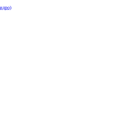
идро)