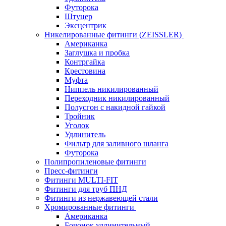
Футорока
Штуцер
Эксцентрик
Никелированные фитинги (ZEISSLER)
Американка
Заглушка и пробка
Контргайка
Крестовина
Муфта
Ниппель никилированный
Переходник никилированный
Полусгон с накидной гайкой
Тройник
Уголок
Удлинитель
Фильтр для заливного шланга
Футорока
Полипропиленовые фитинги
Пресс-фитинги
Фитинги MULTI-FIT
Фитинги для труб ПНД
Фитинги из нержавеющей стали
Хромированные фитинги
Американка
Бочонок удлинительный