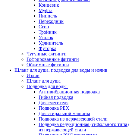
Концевик
Муфта
Ниппель
Переходник
Сгон
Тройник
Уголок
Удлинитель
Футорка
Чугунные фитинги
Гофрированные фитинги
Обжимные фитинги
Шланг для душа, подводка для воды и излив
Излив
Шланг для душа
Подводка для воды
Антивибрационная подводка
Гибкая подводка
Для смесителя
Подводка PEX
Для стиральной машины
Подводка из нержавеющей стали
Подводка редукционная (сифольного типа)
из нержавеющей стали