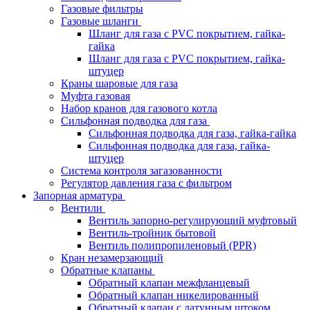
Газовые фильтры
Газовые шланги
Шланг для газа с PVC покрытием, гайка-
гайка
Шланг для газа с PVC покрытием, гайка-
штуцер
Краны шаровые для газа
Муфта газовая
Набор кранов для газового котла
Сильфонная подводка для газа
Сильфонная подводка для газа, гайка-гайка
Сильфонная подводка для газа, гайка-
штуцер
Система контроля загазованности
Регулятор давления газа с фильтром
Запорная арматура
Вентили
Вентиль запорно-регулирующий муфтовый
Вентиль-тройник бытовой
Вентиль полипропиленовый (PPR)
Кран незамерзающий
Обратные клапаны
Обратный клапан межфланцевый
Обратный клапан никелированный
Обратный клапан с латунным штоком