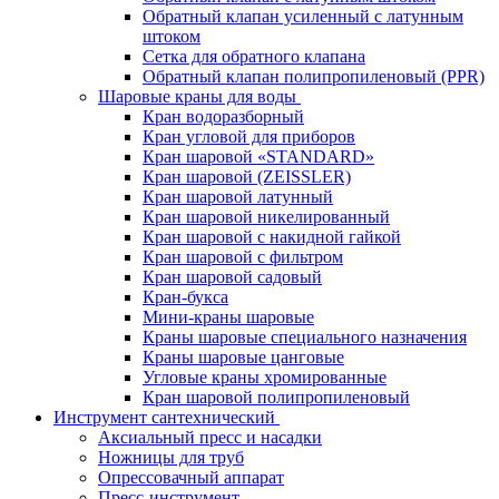
Обратный клапан усиленный с латунным
штоком
Сетка для обратного клапана
Обратный клапан полипропиленовый (PPR)
Шаровые краны для воды
Кран водоразборный
Кран угловой для приборов
Кран шаровой «STANDARD»
Кран шаровой (ZEISSLER)
Кран шаровой латунный
Кран шаровой никелированный
Кран шаровой с накидной гайкой
Кран шаровой с фильтром
Кран шаровой садовый
Кран-букса
Мини-краны шаровые
Краны шаровые специального назначения
Краны шаровые цанговые
Угловые краны хромированные
Кран шаровой полипропиленовый
Инструмент сантехнический
Аксиальный пресс и насадки
Ножницы для труб
Опрессовачный аппарат
Пресс-инструмент