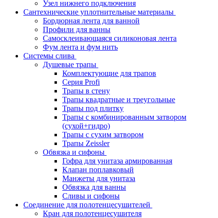
Узел нижнего подключения
Сантехнические уплотнительные материалы
Бордюрная лента для ванной
Профили для ванны
Самосклеивающаяся силиконовая лента
Фум лента и фум нить
Системы слива
Душевые трапы
Комплектующие для трапов
Серия Profi
Трапы в стену
Трапы квадратные и треугольные
Трапы под плитку
Трапы с комбинированным затвором
(сухой+гидро)
Трапы с сухим затвором
Трапы Zeissler
Обвязка и сифоны
Гофра для унитаза армированная
Клапан поплавковый
Манжеты для унитаза
Обвязка для ванны
Сливы и сифоны
Соединение для полотенцесушителей
Кран для полотенцесушителя