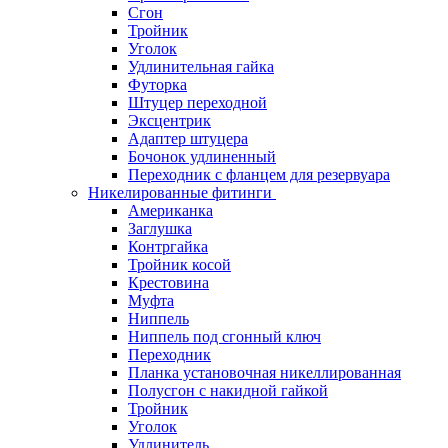
Сгон
Тройник
Уголок
Удлинительная гайка
Футорка
Штуцер переходной
Эксцентрик
Адаптер штуцера
Бочонок удлиненный
Переходник с фланцем для резервуара
Никелированные фитинги
Американка
Заглушка
Контргайка
Тройник косой
Крестовина
Муфта
Ниппель
Ниппель под сгонный ключ
Переходник
Планка установочная никеллированная
Полусгон с накидной гайкой
Тройник
Уголок
Удлинитель