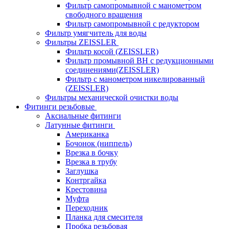
Фильтр самопромывной с манометром
свободного вращения
Фильтр самопромывной с редуктором
Фильтр умягчитель для воды
Фильтры ZEISSLER
Фильтр косой (ZEISSLER)
Фильтр промывной ВН с редукционными
соединениями(ZEISSLER)
Фильтр с манометром никелированный
(ZEISSLER)
Фильтры механической очистки воды
Фитинги резьбовые
Аксиальные фитинги
Латунные фитинги
Американка
Бочонок (ниппель)
Врезка в бочку
Врезка в трубу
Заглушка
Контргайка
Крестовина
Муфта
Переходник
Планка для смесителя
Пробка резьбовая