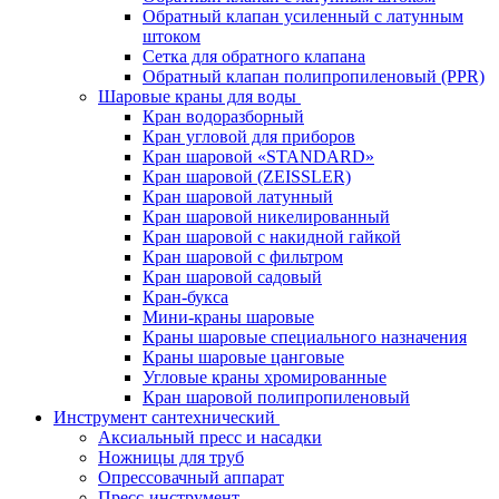
Обратный клапан усиленный с латунным
штоком
Сетка для обратного клапана
Обратный клапан полипропиленовый (PPR)
Шаровые краны для воды
Кран водоразборный
Кран угловой для приборов
Кран шаровой «STANDARD»
Кран шаровой (ZEISSLER)
Кран шаровой латунный
Кран шаровой никелированный
Кран шаровой с накидной гайкой
Кран шаровой с фильтром
Кран шаровой садовый
Кран-букса
Мини-краны шаровые
Краны шаровые специального назначения
Краны шаровые цанговые
Угловые краны хромированные
Кран шаровой полипропиленовый
Инструмент сантехнический
Аксиальный пресс и насадки
Ножницы для труб
Опрессовачный аппарат
Пресс-инструмент