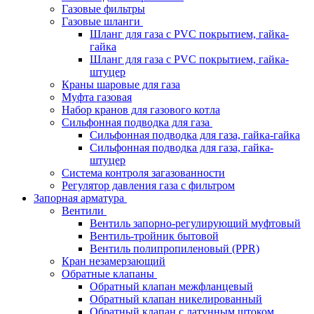
Газовые фильтры
Газовые шланги
Шланг для газа с PVC покрытием, гайка-
гайка
Шланг для газа с PVC покрытием, гайка-
штуцер
Краны шаровые для газа
Муфта газовая
Набор кранов для газового котла
Сильфонная подводка для газа
Сильфонная подводка для газа, гайка-гайка
Сильфонная подводка для газа, гайка-
штуцер
Система контроля загазованности
Регулятор давления газа с фильтром
Запорная арматура
Вентили
Вентиль запорно-регулирующий муфтовый
Вентиль-тройник бытовой
Вентиль полипропиленовый (PPR)
Кран незамерзающий
Обратные клапаны
Обратный клапан межфланцевый
Обратный клапан никелированный
Обратный клапан с латунным штоком