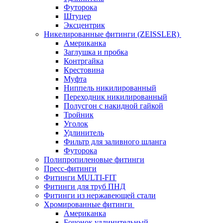
Футорока
Штуцер
Эксцентрик
Никелированные фитинги (ZEISSLER)
Американка
Заглушка и пробка
Контргайка
Крестовина
Муфта
Ниппель никилированный
Переходник никилированный
Полусгон с накидной гайкой
Тройник
Уголок
Удлинитель
Фильтр для заливного шланга
Футорока
Полипропиленовые фитинги
Пресс-фитинги
Фитинги MULTI-FIT
Фитинги для труб ПНД
Фитинги из нержавеющей стали
Хромированные фитинги
Американка
Бочонок удлинительный