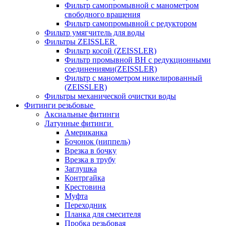
Фильтр самопромывной с манометром
свободного вращения
Фильтр самопромывной с редуктором
Фильтр умягчитель для воды
Фильтры ZEISSLER
Фильтр косой (ZEISSLER)
Фильтр промывной ВН с редукционными
соединениями(ZEISSLER)
Фильтр с манометром никелированный
(ZEISSLER)
Фильтры механической очистки воды
Фитинги резьбовые
Аксиальные фитинги
Латунные фитинги
Американка
Бочонок (ниппель)
Врезка в бочку
Врезка в трубу
Заглушка
Контргайка
Крестовина
Муфта
Переходник
Планка для смесителя
Пробка резьбовая