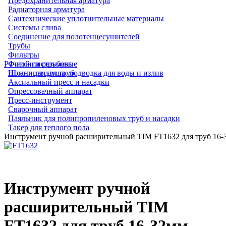
Предохранительная арматура
Радиаторная арматура
Сантехнические уплотнительные материалы
Системы слива
Соединение для полотенцесушителей
Трубы
Фильтры
Ручной инструмент
Фитинги резьбовые
Шланг для душа, подводка для воды и излив
Ножницы для труб
Аксиальный пресс и насадки
Опрессовачный аппарат
Пресс-инструмент
Сварочный аппарат
Паяльник для полипропиленовых труб и насадки
Такер для теплого пола
Инструмент ручной расширительный TIM FT1632 для труб 16-
Инструмент ручной
расширительный TIM
FT1632 для труб 16-32мм