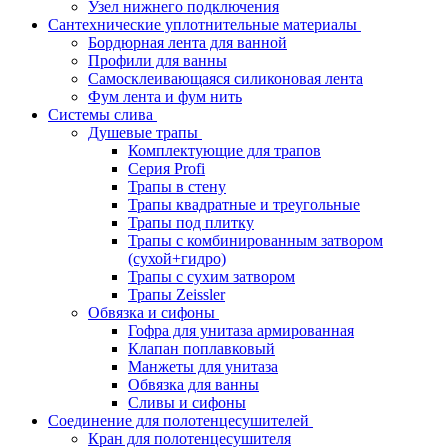
Узел нижнего подключения
Сантехнические уплотнительные материалы
Бордюрная лента для ванной
Профили для ванны
Самосклеивающаяся силиконовая лента
Фум лента и фум нить
Системы слива
Душевые трапы
Комплектующие для трапов
Серия Profi
Трапы в стену
Трапы квадратные и треугольные
Трапы под плитку
Трапы с комбинированным затвором
(сухой+гидро)
Трапы с сухим затвором
Трапы Zeissler
Обвязка и сифоны
Гофра для унитаза армированная
Клапан поплавковый
Манжеты для унитаза
Обвязка для ванны
Сливы и сифоны
Соединение для полотенцесушителей
Кран для полотенцесушителя