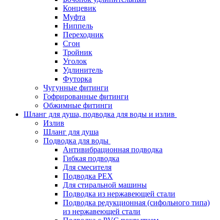
Концевик
Муфта
Ниппель
Переходник
Сгон
Тройник
Уголок
Удлинитель
Футорка
Чугунные фитинги
Гофрированные фитинги
Обжимные фитинги
Шланг для душа, подводка для воды и излив
Излив
Шланг для душа
Подводка для воды
Антивибрационная подводка
Гибкая подводка
Для смесителя
Подводка PEX
Для стиральной машины
Подводка из нержавеющей стали
Подводка редукционная (сифольного типа)
из нержавеющей стали