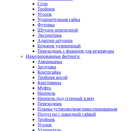
Сгон
Тройник
Уголок
Удлинительная гайка
Футорка
Штуцер переходной
Эксцентрик
Адаптер штуцера
Бочонок удлиненный
Переходник с фланцем для резервуара
Никелированные фитинги
Американка
Заглушка
Контргайка
Тройник косой
Крестовина
Муфта
Ниппель
Ниппель под сгонный ключ
Переходник
Планка установочная никеллированная
Полусгон с накидной гайкой
Тройник
Уголок
Удлинитель