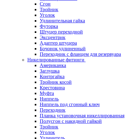
Сгон
Тройник
Уголок
Удлинительная гайка
Футорка
Штуцер переходной
Эксцентрик
Адаптер штуцера
Бочонок удлиненный
Переходник с фланцем для резервуара
Никелированные фитинги
Американка
Заглушка
Контргайка
Тройник косой
Крестовина
Муфта
Ниппель
Ниппель под сгонный ключ
Переходник
Планка установочная никеллированная
Полусгон с накидной гайкой
Тройник
Уголок
Удлинитель