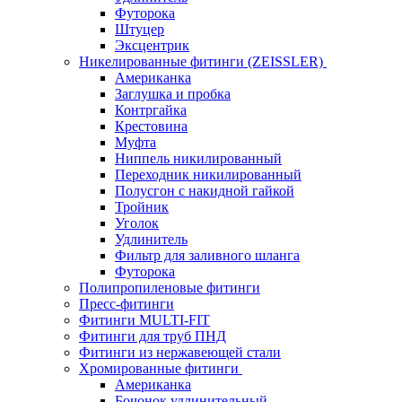
Футорока
Штуцер
Эксцентрик
Никелированные фитинги (ZEISSLER)
Американка
Заглушка и пробка
Контргайка
Крестовина
Муфта
Ниппель никилированный
Переходник никилированный
Полусгон с накидной гайкой
Тройник
Уголок
Удлинитель
Фильтр для заливного шланга
Футорока
Полипропиленовые фитинги
Пресс-фитинги
Фитинги MULTI-FIT
Фитинги для труб ПНД
Фитинги из нержавеющей стали
Хромированные фитинги
Американка
Бочонок удлинительный