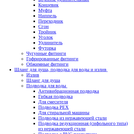
Концевик
Муфта
Ниппель
Переходник
Сгон
Тройник
Уголок
Удлинитель
Футорка
Чугунные фитинги
Гофрированные фитинги
Обжимные фитинги
Шланг для душа, подводка для воды и излив
Излив
Шланг для душа
Подводка для воды
Антивибрационная подводка
Гибкая подводка
Для смесителя
Подводка PEX
Для стиральной машины
Подводка из нержавеющей стали
Подводка редукционная (сифольного типа)
из нержавеющей стали