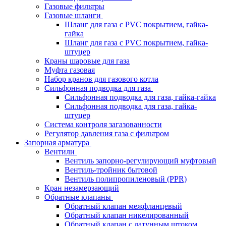
Газовые фильтры
Газовые шланги
Шланг для газа с PVC покрытием, гайка-
гайка
Шланг для газа с PVC покрытием, гайка-
штуцер
Краны шаровые для газа
Муфта газовая
Набор кранов для газового котла
Сильфонная подводка для газа
Сильфонная подводка для газа, гайка-гайка
Сильфонная подводка для газа, гайка-
штуцер
Система контроля загазованности
Регулятор давления газа с фильтром
Запорная арматура
Вентили
Вентиль запорно-регулирующий муфтовый
Вентиль-тройник бытовой
Вентиль полипропиленовый (PPR)
Кран незамерзающий
Обратные клапаны
Обратный клапан межфланцевый
Обратный клапан никелированный
Обратный клапан с латунным штоком