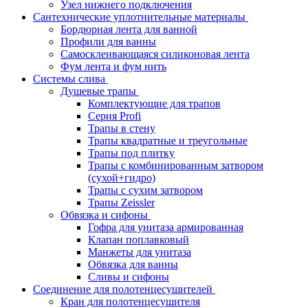
Узел нижнего подключения
Сантехнические уплотнительные материалы
Бордюрная лента для ванной
Профили для ванны
Самосклеивающаяся силиконовая лента
Фум лента и фум нить
Системы слива
Душевые трапы
Комплектующие для трапов
Серия Profi
Трапы в стену
Трапы квадратные и треугольные
Трапы под плитку
Трапы с комбинированным затвором
(сухой+гидро)
Трапы с сухим затвором
Трапы Zeissler
Обвязка и сифоны
Гофра для унитаза армированная
Клапан поплавковый
Манжеты для унитаза
Обвязка для ванны
Сливы и сифоны
Соединение для полотенцесушителей
Кран для полотенцесушителя