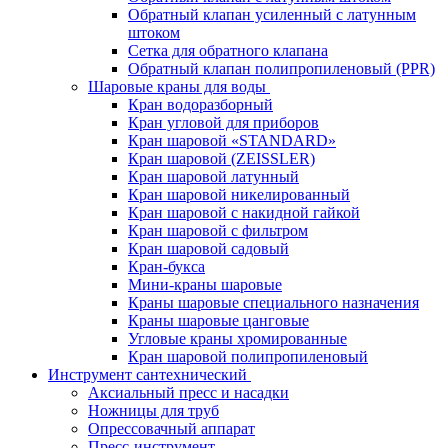
Обратный клапан усиленный с латунным
штоком
Сетка для обратного клапана
Обратный клапан полипропиленовый (PPR)
Шаровые краны для воды
Кран водоразборный
Кран угловой для приборов
Кран шаровой «STANDARD»
Кран шаровой (ZEISSLER)
Кран шаровой латунный
Кран шаровой никелированный
Кран шаровой с накидной гайкой
Кран шаровой с фильтром
Кран шаровой садовый
Кран-букса
Мини-краны шаровые
Краны шаровые специального назначения
Краны шаровые цанговые
Угловые краны хромированные
Кран шаровой полипропиленовый
Инструмент сантехнический
Аксиальный пресс и насадки
Ножницы для труб
Опрессовачный аппарат
Пресс-инструмент