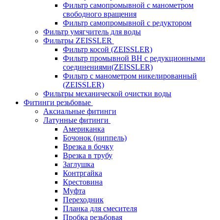
Фильтр самопромывной с манометром
свободного вращения
Фильтр самопромывной с редуктором
Фильтр умягчитель для воды
Фильтры ZEISSLER
Фильтр косой (ZEISSLER)
Фильтр промывной ВН с редукционными
соединениями(ZEISSLER)
Фильтр с манометром никелированный
(ZEISSLER)
Фильтры механической очистки воды
Фитинги резьбовые
Аксиальные фитинги
Латунные фитинги
Американка
Бочонок (ниппель)
Врезка в бочку
Врезка в трубу
Заглушка
Контргайка
Крестовина
Муфта
Переходник
Планка для смесителя
Пробка резьбовая