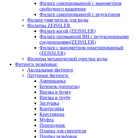
Фильтр самопромывной с манометром
свободного вращения
Фильтр самопромывной с редуктором
Фильтр умягчитель для воды
Фильтры ZEISSLER
Фильтр косой (ZEISSLER)
Фильтр промывной ВН с редукционными
соединениями(ZEISSLER)
Фильтр с манометром никелированный
(ZEISSLER)
Фильтры механической очистки воды
Фитинги резьбовые
Аксиальные фитинги
Латунные фитинги
Американка
Бочонок (ниппель)
Врезка в бочку
Врезка в трубу
Заглушка
Контргайка
Крестовина
Муфта
Переходник
Планка для смесителя
Пробка резьбовая