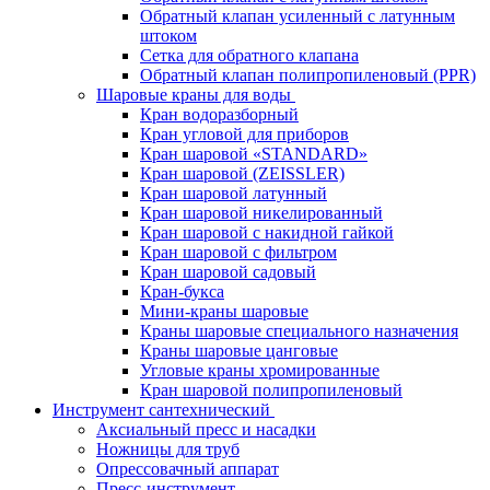
Обратный клапан усиленный с латунным
штоком
Сетка для обратного клапана
Обратный клапан полипропиленовый (PPR)
Шаровые краны для воды
Кран водоразборный
Кран угловой для приборов
Кран шаровой «STANDARD»
Кран шаровой (ZEISSLER)
Кран шаровой латунный
Кран шаровой никелированный
Кран шаровой с накидной гайкой
Кран шаровой с фильтром
Кран шаровой садовый
Кран-букса
Мини-краны шаровые
Краны шаровые специального назначения
Краны шаровые цанговые
Угловые краны хромированные
Кран шаровой полипропиленовый
Инструмент сантехнический
Аксиальный пресс и насадки
Ножницы для труб
Опрессовачный аппарат
Пресс-инструмент