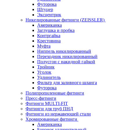
Футорока
Штуцер
Эксцентрик
Никелированные фитинги (ZEISSLER)
Американка
Заглушка и пробка
Контргайка
Крестовина
Муфта
Ниппель никилированный
Переходник никилированный
Полусгон с накидной гайкой
Тройник
Уголок
Удлинитель
Фильтр для заливного шланга
Футорока
Полипропиленовые фитинги
Пресс-фитинги
Фитинги MULTI-FIT
Фитинги для труб ПНД
Фитинги из нержавеющей стали
Хромированные фитинги
Американка
Бочонок удлинительный