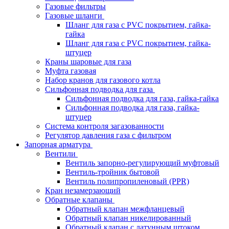
Газовые фильтры
Газовые шланги
Шланг для газа с PVC покрытием, гайка-
гайка
Шланг для газа с PVC покрытием, гайка-
штуцер
Краны шаровые для газа
Муфта газовая
Набор кранов для газового котла
Сильфонная подводка для газа
Сильфонная подводка для газа, гайка-гайка
Сильфонная подводка для газа, гайка-
штуцер
Система контроля загазованности
Регулятор давления газа с фильтром
Запорная арматура
Вентили
Вентиль запорно-регулирующий муфтовый
Вентиль-тройник бытовой
Вентиль полипропиленовый (PPR)
Кран незамерзающий
Обратные клапаны
Обратный клапан межфланцевый
Обратный клапан никелированный
Обратный клапан с латунным штоком