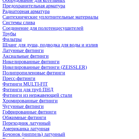
Оборудование для котельных
Предохранительная арматура
Радиаторная арматура
Сантехнические уплотнительные материалы
Системы слива
Соединение для полотенцесушителей
Трубы
Фильтры
Шланг для душа, подводка для воды и излив
Латунные фитинги
Аксиальные фитинги
Никелированные фитинги
Никелированные фитинги (ZEISSLER)
Полипропиленовые фитинги
Пресс-фитинги
Фитинги MULTI-FIT
Фитинги для труб ПНД
Фитинги из нержавеющей стали
Хромированные фитинги
Чугунные фитинги
Гофрированные фитинги
Обжимные фитинги
Переходник латунный
Американка латунная
Бочонок (ниппель) латунный