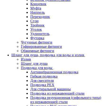
Концевик
Муфта
Ниппель
Переходник
Сгон
Тройник
Уголок
Удлинитель
Футорка
Чугунные фитинги
Гофрированные фитинги
Обжимные фитинги
Шланг для душа, подводка для воды и излив
Излив
Шланг для душа
Подводка для воды
Антивибрационная подводка
Гибкая подводка
Для смесителя
Подводка PEX
Для стиральной машины
Подводка из нержавеющей стали
Подводка редукционная (сифольного типа)
из нержавеющей стали