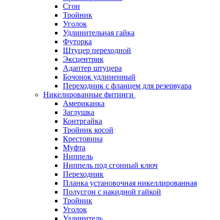
Сгон
Тройник
Уголок
Удлинительная гайка
Футорка
Штуцер переходной
Эксцентрик
Адаптер штуцера
Бочонок удлиненный
Переходник с фланцем для резервуара
Никелированные фитинги
Американка
Заглушка
Контргайка
Тройник косой
Крестовина
Муфта
Ниппель
Ниппель под сгонный ключ
Переходник
Планка установочная никеллированная
Полусгон с накидной гайкой
Тройник
Уголок
Удлинитель