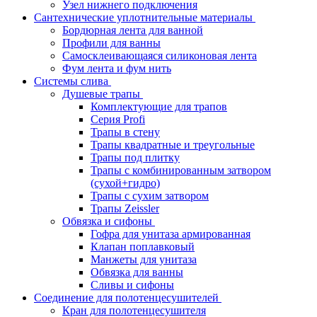
Узел нижнего подключения
Сантехнические уплотнительные материалы
Бордюрная лента для ванной
Профили для ванны
Самосклеивающаяся силиконовая лента
Фум лента и фум нить
Системы слива
Душевые трапы
Комплектующие для трапов
Серия Profi
Трапы в стену
Трапы квадратные и треугольные
Трапы под плитку
Трапы с комбинированным затвором
(сухой+гидро)
Трапы с сухим затвором
Трапы Zeissler
Обвязка и сифоны
Гофра для унитаза армированная
Клапан поплавковый
Манжеты для унитаза
Обвязка для ванны
Сливы и сифоны
Соединение для полотенцесушителей
Кран для полотенцесушителя