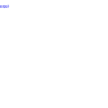
идро)