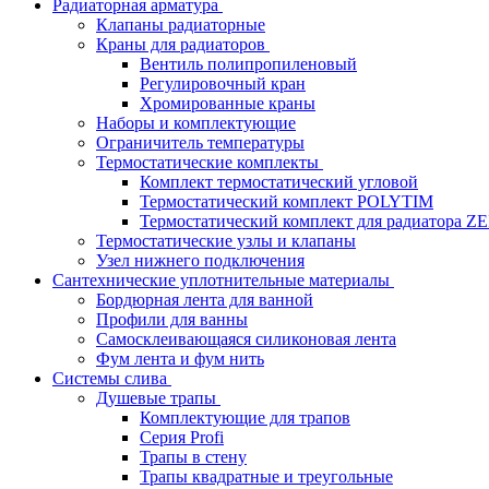
Радиаторная арматура
Клапаны радиаторные
Краны для радиаторов
Вентиль полипропиленовый
Регулировочный кран
Хромированные краны
Наборы и комплектующие
Ограничитель температуры
Термостатические комплекты
Комплект термостатический угловой
Термостатический комплект POLYTIM
Термостатический комплект для радиатора Z
Термостатические узлы и клапаны
Узел нижнего подключения
Сантехнические уплотнительные материалы
Бордюрная лента для ванной
Профили для ванны
Самосклеивающаяся силиконовая лента
Фум лента и фум нить
Системы слива
Душевые трапы
Комплектующие для трапов
Серия Profi
Трапы в стену
Трапы квадратные и треугольные