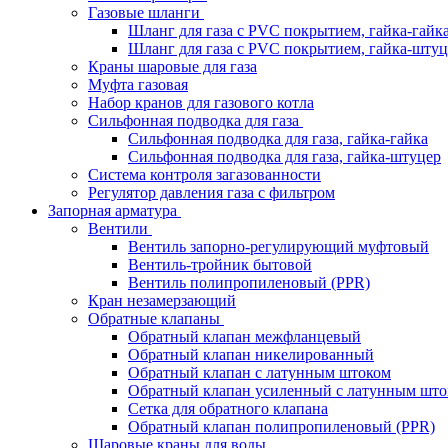
Газовые шланги
Шланг для газа с PVC покрытием, гайка-гайк
Шланг для газа с PVC покрытием, гайка-штуц
Краны шаровые для газа
Муфта газовая
Набор кранов для газового котла
Сильфонная подводка для газа
Сильфонная подводка для газа, гайка-гайка
Сильфонная подводка для газа, гайка-штуцер
Система контроля загазованности
Регулятор давления газа с фильтром
Запорная арматура
Вентили
Вентиль запорно-регулирующий муфтовый
Вентиль-тройник бытовой
Вентиль полипропиленовый (PPR)
Кран незамерзающий
Обратные клапаны
Обратный клапан межфланцевый
Обратный клапан никелированный
Обратный клапан с латунным штоком
Обратный клапан усиленный с латунным што
Сетка для обратного клапана
Обратный клапан полипропиленовый (PPR)
Шаровые краны для воды