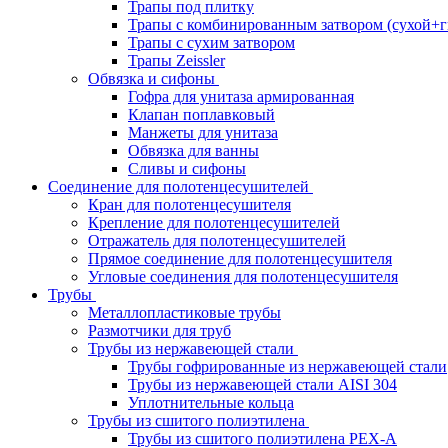
Трапы под плитку
Трапы с комбинированным затвором (сухой+г
Трапы с сухим затвором
Трапы Zeissler
Обвязка и сифоны
Гофра для унитаза армированная
Клапан поплавковый
Манжеты для унитаза
Обвязка для ванны
Сливы и сифоны
Соединение для полотенцесушителей
Кран для полотенцесушителя
Крепление для полотенцесушителей
Отражатель для полотенцесушителей
Прямое соединение для полотенцесушителя
Угловые соединения для полотенцесушителя
Трубы
Металлопластиковые трубы
Размотчики для труб
Трубы из нержавеющей стали
Трубы гофрированные из нержавеющей стали
Трубы из нержавеющей стали AISI 304
Уплотнительные кольца
Трубы из сшитого полиэтилена
Трубы из сшитого полиэтилена PEX-A