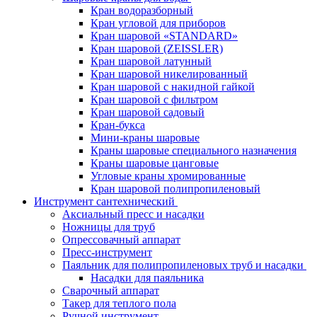
Кран водоразборный
Кран угловой для приборов
Кран шаровой «STANDARD»
Кран шаровой (ZEISSLER)
Кран шаровой латунный
Кран шаровой никелированный
Кран шаровой с накидной гайкой
Кран шаровой с фильтром
Кран шаровой садовый
Кран-букса
Мини-краны шаровые
Краны шаровые специального назначения
Краны шаровые цанговые
Угловые краны хромированные
Кран шаровой полипропиленовый
Инструмент сантехнический
Аксиальный пресс и насадки
Ножницы для труб
Опрессовачный аппарат
Пресс-инструмент
Паяльник для полипропиленовых труб и насадки
Насадки для паяльника
Сварочный аппарат
Такер для теплого пола
Ручной инструмент