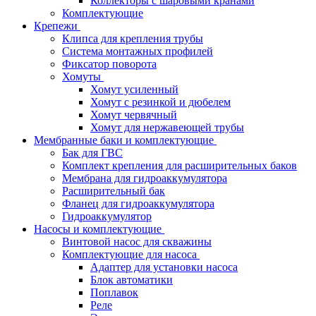
Коллекторы с шаровыми кранами
Комплектующие
Крепежи
Клипса для крепления трубы
Система монтажных профилей
Фиксатор поворота
Хомуты
Хомут усиленный
Хомут с резинкой и дюбелем
Хомут червячный
Хомут для нержавеющей трубы
Мембранные баки и комплектующие
Бак для ГВС
Комплект крепления для расширительных баков
Мембрана для гидроаккумулятора
Расширительный бак
Фланец для гидроаккумулятора
Гидроаккумулятор
Насосы и комплектующие
Винтовой насос для скважины
Комплектующие для насоса
Адаптер для установки насоса
Блок автоматики
Поплавок
Реле