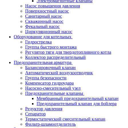
Электромагнитные клапаны
Насос повышения давления
Поверхностный насос
Санитарный насос
Скважинный насос
Фекальный насос
Циркуляционный насос
Оборудование для котельных
Гидрострелка
Группа быстрого монтажа
Регулятор тяги для твердотопливного котла
Коллектор распределительный
Предохранительная арматура
Балансировочный клапан
Автоматический воздухоотводчик
Группа безопасности
Компенсатор гидроудара
Насосно-смесительный узел
Предохранительные клапаны
Мембранный предохранительный клапан
Предохранительный клапан для бойлера
Редуктор давления
Сепаратор
Термостатический смесительный клапан
Фильтр-шламоотделитель