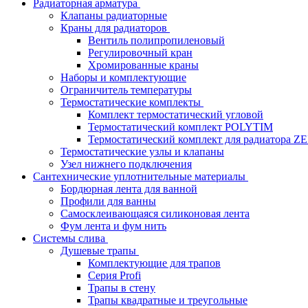
Радиаторная арматура
Клапаны радиаторные
Краны для радиаторов
Вентиль полипропиленовый
Регулировочный кран
Хромированные краны
Наборы и комплектующие
Ограничитель температуры
Термостатические комплекты
Комплект термостатический угловой
Термостатический комплект POLYTIM
Термостатический комплект для радиатора Z
Термостатические узлы и клапаны
Узел нижнего подключения
Сантехнические уплотнительные материалы
Бордюрная лента для ванной
Профили для ванны
Самосклеивающаяся силиконовая лента
Фум лента и фум нить
Системы слива
Душевые трапы
Комплектующие для трапов
Серия Profi
Трапы в стену
Трапы квадратные и треугольные