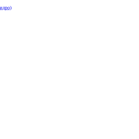
идро)