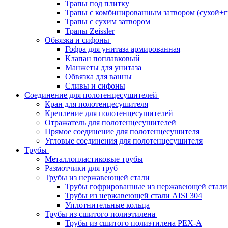
Трапы под плитку
Трапы с комбинированным затвором (сухой+г
Трапы с сухим затвором
Трапы Zeissler
Обвязка и сифоны
Гофра для унитаза армированная
Клапан поплавковый
Манжеты для унитаза
Обвязка для ванны
Сливы и сифоны
Соединение для полотенцесушителей
Кран для полотенцесушителя
Крепление для полотенцесушителей
Отражатель для полотенцесушителей
Прямое соединение для полотенцесушителя
Угловые соединения для полотенцесушителя
Трубы
Металлопластиковые трубы
Размотчики для труб
Трубы из нержавеющей стали
Трубы гофрированные из нержавеющей стали
Трубы из нержавеющей стали AISI 304
Уплотнительные кольца
Трубы из сшитого полиэтилена
Трубы из сшитого полиэтилена PEX-A