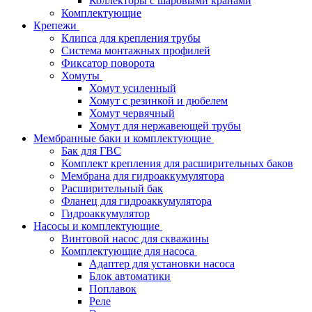
Коллекторы с шаровыми кранами
Комплектующие
Крепежи
Клипса для крепления трубы
Система монтажных профилей
Фиксатор поворота
Хомуты
Хомут усиленный
Хомут с резинкой и дюбелем
Хомут червячный
Хомут для нержавеющей трубы
Мембранные баки и комплектующие
Бак для ГВС
Комплект крепления для расширительных баков
Мембрана для гидроаккумулятора
Расширительный бак
Фланец для гидроаккумулятора
Гидроаккумулятор
Насосы и комплектующие
Винтовой насос для скважины
Комплектующие для насоса
Адаптер для установки насоса
Блок автоматики
Поплавок
Реле