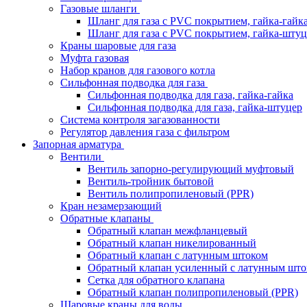
Газовые шланги
Шланг для газа с PVC покрытием, гайка-гайк
Шланг для газа с PVC покрытием, гайка-штуц
Краны шаровые для газа
Муфта газовая
Набор кранов для газового котла
Сильфонная подводка для газа
Сильфонная подводка для газа, гайка-гайка
Сильфонная подводка для газа, гайка-штуцер
Система контроля загазованности
Регулятор давления газа с фильтром
Запорная арматура
Вентили
Вентиль запорно-регулирующий муфтовый
Вентиль-тройник бытовой
Вентиль полипропиленовый (PPR)
Кран незамерзающий
Обратные клапаны
Обратный клапан межфланцевый
Обратный клапан никелированный
Обратный клапан с латунным штоком
Обратный клапан усиленный с латунным што
Сетка для обратного клапана
Обратный клапан полипропиленовый (PPR)
Шаровые краны для воды