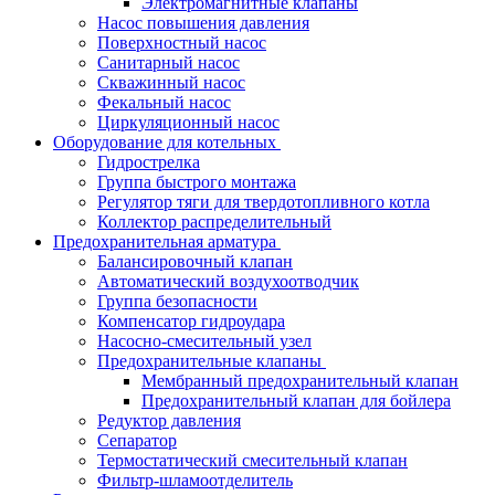
Электромагнитные клапаны
Насос повышения давления
Поверхностный насос
Санитарный насос
Скважинный насос
Фекальный насос
Циркуляционный насос
Оборудование для котельных
Гидрострелка
Группа быстрого монтажа
Регулятор тяги для твердотопливного котла
Коллектор распределительный
Предохранительная арматура
Балансировочный клапан
Автоматический воздухоотводчик
Группа безопасности
Компенсатор гидроудара
Насосно-смесительный узел
Предохранительные клапаны
Мембранный предохранительный клапан
Предохранительный клапан для бойлера
Редуктор давления
Сепаратор
Термостатический смесительный клапан
Фильтр-шламоотделитель