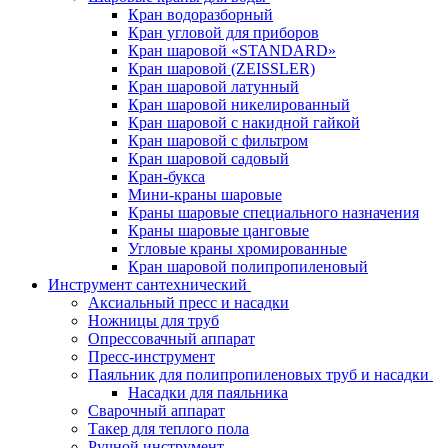
Кран водоразборный
Кран угловой для приборов
Кран шаровой «STANDARD»
Кран шаровой (ZEISSLER)
Кран шаровой латунный
Кран шаровой никелированный
Кран шаровой с накидной гайкой
Кран шаровой с фильтром
Кран шаровой садовый
Кран-букса
Мини-краны шаровые
Краны шаровые специального назначения
Краны шаровые цанговые
Угловые краны хромированные
Кран шаровой полипропиленовый
Инструмент сантехнический
Аксиальный пресс и насадки
Ножницы для труб
Опрессовачный аппарат
Пресс-инструмент
Паяльник для полипропиленовых труб и насадки
Насадки для паяльника
Сварочный аппарат
Такер для теплого пола
Ручной инструмент