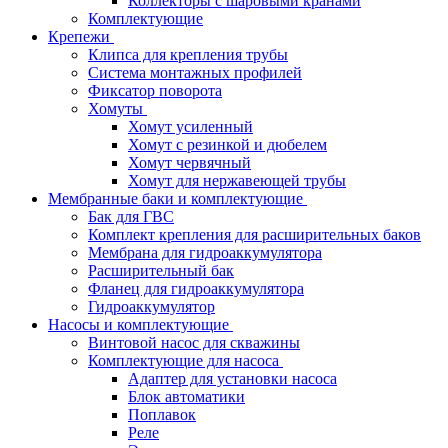
Коллекторы с шаровыми кранами
Комплектующие
Крепежи
Клипса для крепления трубы
Система монтажных профилей
Фиксатор поворота
Хомуты
Хомут усиленный
Хомут с резинкой и дюбелем
Хомут червячный
Хомут для нержавеющей трубы
Мембранные баки и комплектующие
Бак для ГВС
Комплект крепления для расширительных баков
Мембрана для гидроаккумулятора
Расширительный бак
Фланец для гидроаккумулятора
Гидроаккумулятор
Насосы и комплектующие
Винтовой насос для скважины
Комплектующие для насоса
Адаптер для установки насоса
Блок автоматики
Поплавок
Реле