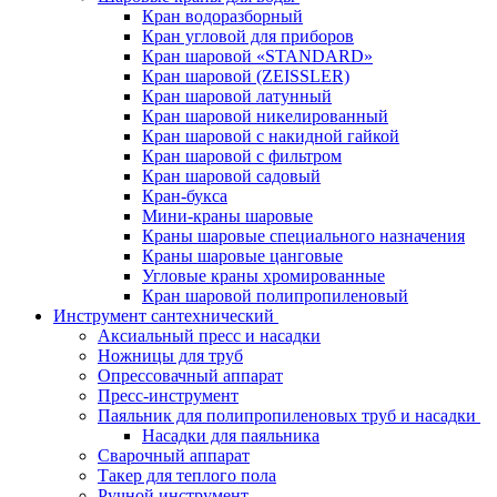
Кран водоразборный
Кран угловой для приборов
Кран шаровой «STANDARD»
Кран шаровой (ZEISSLER)
Кран шаровой латунный
Кран шаровой никелированный
Кран шаровой с накидной гайкой
Кран шаровой с фильтром
Кран шаровой садовый
Кран-букса
Мини-краны шаровые
Краны шаровые специального назначения
Краны шаровые цанговые
Угловые краны хромированные
Кран шаровой полипропиленовый
Инструмент сантехнический
Аксиальный пресс и насадки
Ножницы для труб
Опрессовачный аппарат
Пресс-инструмент
Паяльник для полипропиленовых труб и насадки
Насадки для паяльника
Сварочный аппарат
Такер для теплого пола
Ручной инструмент