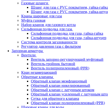
Газовые шланги
Шланг для газа с PVC покрытием, гайка-гайк
Шланг для газа с PVC покрытием, гайка-штуц
Краны шаровые для газа
Муфта газовая
Набор кранов для газового котла
Сильфонная подводка для газа
Сильфонная подводка для газа, гайка-гайка
Сильфонная подводка для газа, гайка-штуцер
Система контроля загазованности
Регулятор давления газа с фильтром
Запорная арматура
Вентили
Вентиль запорно-регулирующий муфтовый
Вентиль-тройник бытовой
Вентиль полипропиленовый (PPR)
Кран незамерзающий
Обратные клапаны
Обратный клапан межфланцевый
Обратный клапан никелированный
Обратный клапан с латунным штоком
Обратный клапан усиленный с латунным што
Сетка для обратного клапана
Обратный клапан полипропиленовый (PPR)
Шаровые краны для воды