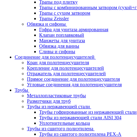
Трапы под плитку
Трапы с комбинированным затвором (сухой+г
Трапы с сухим затвором
Трапы Zeissler
Обвязка и сифоны
Гофра для унитаза армированная
Клапан поплавковый
Манжеты для унитаза
Обвязка для ванны
Сливы и сифоны
Соединение для полотенцесушителей
Кран для полотенцесушителя
Крепление для полотенцесушителей
Отражатель для полотенцесушителей
Прямое соединение для полотенцесушителя
Угловые соединения для полотенцесушителя
Трубы
Металлопластиковые трубы
Размотчики для труб
Трубы из нержавеющей стали
Трубы гофрированные из нержавеющей стали
Трубы из нержавеющей стали AISI 304
Уплотнительные кольца
Трубы из сшитого полиэтилена
Трубы из сшитого полиэтилена PEX-A