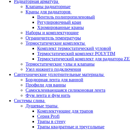
Радиаторная арматура
Клапаны радиаторные
Краны для радиаторов
Вентиль полипропиленовый
Регулировочный кран
Хромированные краны
Наборы и комплектующие
Ограничитель температуры
Термостатические комплекты
Комплект термостатический угловой
Термостатический комплект POLYTIM
Термостатический комплект для радиатора Z
Термостатические узлы и клапаны
Узел нижнего подключения
Сантехнические уплотнительные материалы
Бордюрная лента для ванной
Профили для ванны
Самосклеивающаяся силиконовая лента
Фум лента и фум нить
Системы слива
Душевые трапы
Комплектующие для трапов
Серия Profi
Трапы в стену
Трапы квадратные и треугольные