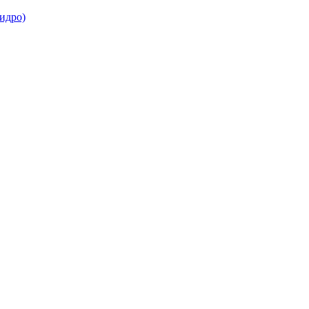
идро)