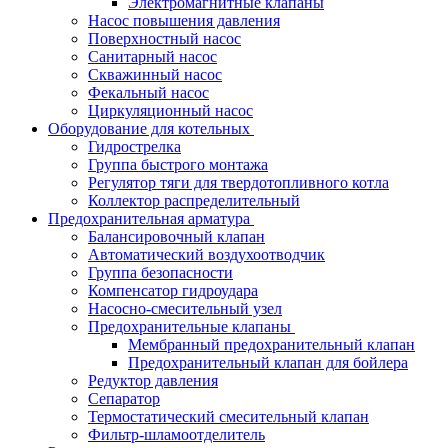
Электромагнитные клапаны
Насос повышения давления
Поверхностный насос
Санитарный насос
Скважинный насос
Фекальный насос
Циркуляционный насос
Оборудование для котельных
Гидрострелка
Группа быстрого монтажа
Регулятор тяги для твердотопливного котла
Коллектор распределительный
Предохранительная арматура
Балансировочный клапан
Автоматический воздухоотводчик
Группа безопасности
Компенсатор гидроудара
Насосно-смесительный узел
Предохранительные клапаны
Мембранный предохранительный клапан
Предохранительный клапан для бойлера
Редуктор давления
Сепаратор
Термостатический смесительный клапан
Фильтр-шламоотделитель