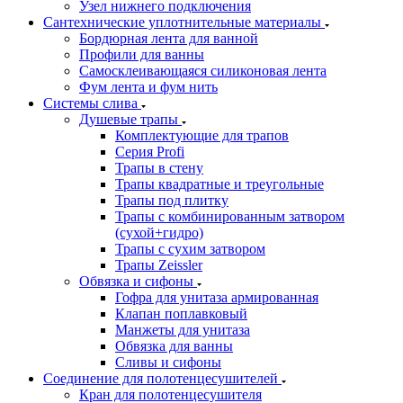
Узел нижнего подключения
Сантехнические уплотнительные материалы
Бордюрная лента для ванной
Профили для ванны
Самосклеивающаяся силиконовая лента
Фум лента и фум нить
Системы слива
Душевые трапы
Комплектующие для трапов
Серия Profi
Трапы в стену
Трапы квадратные и треугольные
Трапы под плитку
Трапы с комбинированным затвором
(сухой+гидро)
Трапы с сухим затвором
Трапы Zeissler
Обвязка и сифоны
Гофра для унитаза армированная
Клапан поплавковый
Манжеты для унитаза
Обвязка для ванны
Сливы и сифоны
Соединение для полотенцесушителей
Кран для полотенцесушителя