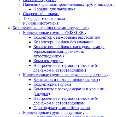
Паяльник для полипропиленовых труб и насадки
Насадки для паяльника
Сварочный аппарат
Такер для теплого пола
Ручной инструмент
Коллекторные группы и комплектующие
Коллекторные группы ZEISSLER
Коллектор с межосевым расстоянием
Коллекторный блок без клапанов
Коллекторный блок с расходомерами (с
термоклапанами, дренажом,
автоотводчиком)
Комплектующие
Настроечные и термостатические (с
дренажом и автоотводчиком)
Коллекторные группы из нержавеющей стали
Без кранов и наконечников (квадрат)
Коллекторные блоки
Комплекты с расходомерами и кранами
(квадрат)
Настроечные и термостатические (с
дренажом и автоотводчиком
С расходометрами и без кранов
Коллекторные группы латунные