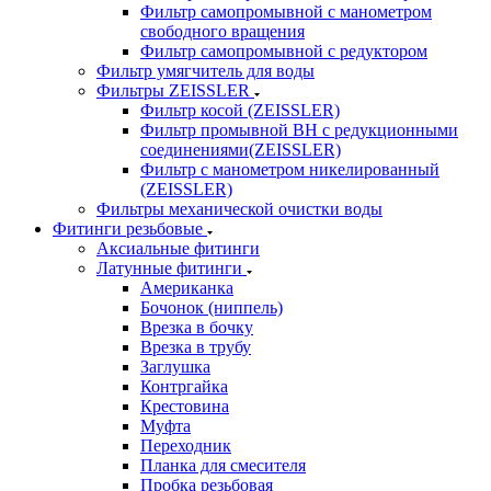
Фильтр самопромывной с манометром
свободного вращения
Фильтр самопромывной с редуктором
Фильтр умягчитель для воды
Фильтры ZEISSLER
Фильтр косой (ZEISSLER)
Фильтр промывной ВН с редукционными
соединениями(ZEISSLER)
Фильтр с манометром никелированный
(ZEISSLER)
Фильтры механической очистки воды
Фитинги резьбовые
Аксиальные фитинги
Латунные фитинги
Американка
Бочонок (ниппель)
Врезка в бочку
Врезка в трубу
Заглушка
Контргайка
Крестовина
Муфта
Переходник
Планка для смесителя
Пробка резьбовая