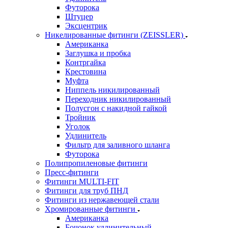
Футорока
Штуцер
Эксцентрик
Никелированные фитинги (ZEISSLER)
Американка
Заглушка и пробка
Контргайка
Крестовина
Муфта
Ниппель никилированный
Переходник никилированный
Полусгон с накидной гайкой
Тройник
Уголок
Удлинитель
Фильтр для заливного шланга
Футорока
Полипропиленовые фитинги
Пресс-фитинги
Фитинги MULTI-FIT
Фитинги для труб ПНД
Фитинги из нержавеющей стали
Хромированные фитинги
Американка
Бочонок удлинительный