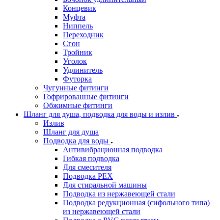
Концевик
Муфта
Ниппель
Переходник
Сгон
Тройник
Уголок
Удлинитель
Футорка
Чугунные фитинги
Гофрированные фитинги
Обжимные фитинги
Шланг для душа, подводка для воды и излив
Излив
Шланг для душа
Подводка для воды
Антивибрационная подводка
Гибкая подводка
Для смесителя
Подводка PEX
Для стиральной машины
Подводка из нержавеющей стали
Подводка редукционная (сифольного типа)
из нержавеющей стали