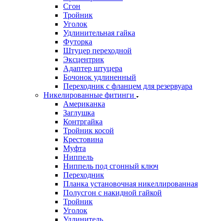
Сгон
Тройник
Уголок
Удлинительная гайка
Футорка
Штуцер переходной
Эксцентрик
Адаптер штуцера
Бочонок удлиненный
Переходник с фланцем для резервуара
Никелированные фитинги
Американка
Заглушка
Контргайка
Тройник косой
Крестовина
Муфта
Ниппель
Ниппель под сгонный ключ
Переходник
Планка установочная никеллированная
Полусгон с накидной гайкой
Тройник
Уголок
Удлинитель