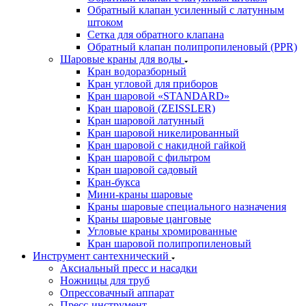
Обратный клапан усиленный с латунным
штоком
Сетка для обратного клапана
Обратный клапан полипропиленовый (PPR)
Шаровые краны для воды
Кран водоразборный
Кран угловой для приборов
Кран шаровой «STANDARD»
Кран шаровой (ZEISSLER)
Кран шаровой латунный
Кран шаровой никелированный
Кран шаровой с накидной гайкой
Кран шаровой с фильтром
Кран шаровой садовый
Кран-букса
Мини-краны шаровые
Краны шаровые специального назначения
Краны шаровые цанговые
Угловые краны хромированные
Кран шаровой полипропиленовый
Инструмент сантехнический
Аксиальный пресс и насадки
Ножницы для труб
Опрессовачный аппарат
Пресс-инструмент