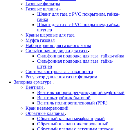
Газовые фильтры
Газовые шланги
Шланг для газа с PVC покрытием, гайка-
гайка
Шланг для газа с PVC покрытием, гайка-
штуцер
Краны шаровые для газа
Муфта газовая
Набор кранов для газового котла
Сильфонная подводка для газа
Сильфонная подводка для газа, гайка-гайка
Сильфонная подводка для газа, гайка-
штуцер
Система контроля загазованности
Регулятор давления газа с фильтром
Запорная арматура
Вентили
Вентиль запорно-регулирующий муфтовый
Вентиль-тройник бытовой
Вентиль полипропиленовый (PPR)
Кран незамерзающий
Обратные клапаны
Обратный клапан межфланцевый
Обратный клапан никелированный
Обратный клапан с латунным штоком