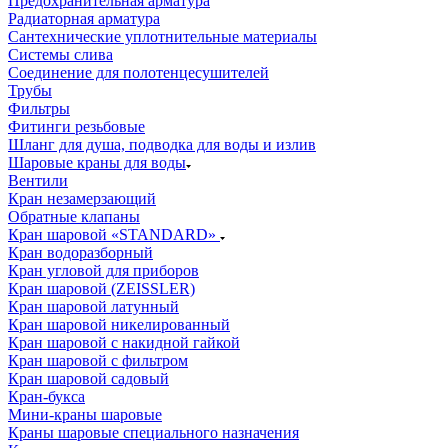
Предохранительная арматура
Радиаторная арматура
Сантехнические уплотнительные материалы
Системы слива
Соединение для полотенцесушителей
Трубы
Фильтры
Фитинги резьбовые
Шланг для душа, подводка для воды и излив
Шаровые краны для воды
Вентили
Кран незамерзающий
Обратные клапаны
Кран шаровой «STANDARD»
Кран водоразборный
Кран угловой для приборов
Кран шаровой (ZEISSLER)
Кран шаровой латунный
Кран шаровой никелированный
Кран шаровой с накидной гайкой
Кран шаровой с фильтром
Кран шаровой садовый
Кран-букса
Мини-краны шаровые
Краны шаровые специального назначения