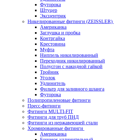
Футорока
Штуцер
Эксцентрик
Никелированные фитинги (ZEISSLER)
Американка
Заглушка и пробка
Контргайка
Крестовина
Муфта
Ниппель никилированный
Переходник никилированный
Полусгон с накидной гайкой
Тройник
Уголок
Удлинитель
Фильтр для заливного шланга
Футорока
Полипропиленовые фитинги
Пресс-фитинги
Фитинги MULTI-FIT
Фитинги для труб ПНД
Фитинги из нержавеющей стали
Хромированные фитинги
Американка
Бочонок удлинительный