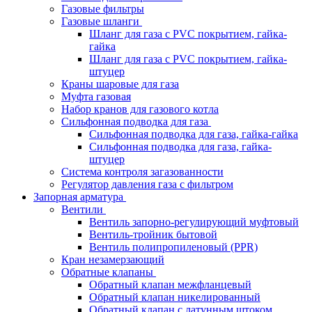
Газовые фильтры
Газовые шланги
Шланг для газа с PVC покрытием, гайка-
гайка
Шланг для газа с PVC покрытием, гайка-
штуцер
Краны шаровые для газа
Муфта газовая
Набор кранов для газового котла
Сильфонная подводка для газа
Сильфонная подводка для газа, гайка-гайка
Сильфонная подводка для газа, гайка-
штуцер
Система контроля загазованности
Регулятор давления газа с фильтром
Запорная арматура
Вентили
Вентиль запорно-регулирующий муфтовый
Вентиль-тройник бытовой
Вентиль полипропиленовый (PPR)
Кран незамерзающий
Обратные клапаны
Обратный клапан межфланцевый
Обратный клапан никелированный
Обратный клапан с латунным штоком