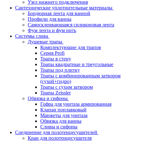
Узел нижнего подключения
Сантехнические уплотнительные материалы
Бордюрная лента для ванной
Профили для ванны
Самосклеивающаяся силиконовая лента
Фум лента и фум нить
Системы слива
Душевые трапы
Комплектующие для трапов
Серия Profi
Трапы в стену
Трапы квадратные и треугольные
Трапы под плитку
Трапы с комбинированным затвором
(сухой+гидро)
Трапы с сухим затвором
Трапы Zeissler
Обвязка и сифоны
Гофра для унитаза армированная
Клапан поплавковый
Манжеты для унитаза
Обвязка для ванны
Сливы и сифоны
Соединение для полотенцесушителей
Кран для полотенцесушителя