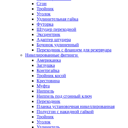
Сгон
Тройник
Уголок
Удлинительная гайка
Футорка
Штуцер переходной
Эксцентрик
Адаптер штуцера
Бочонок удлиненный
Переходник с фланцем для резервуара
Никелированные фитинги
Американка
Заглушка
Контргайка
Тройник косой
Крестовина
Муфта
Ниппель
Ниппель под сгонный ключ
Переходник
Планка установочная никеллированная
Полусгон с накидной гайкой
Тройник
Уголок
Удлинитель