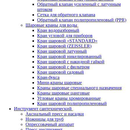
Обратный клапан усиленный с латунным
штоком
Сетка для обратного клапана
Обратный клапан полипропиленовый (PPR)
Шаровые краны для воды
Кран водоразборный
Кран угловой для приборов
Кран шаровой «STANDARD»
Кран шаровой (ZEISSLER)
Кран шаровой латунный
Кран шаровой никелированный
Кран шаровой с накидной гайкой
Кран шаровой с фильтром
Кран шаровой садовый
Кран-букса
Мини-краны шаровые
Краны шаровые специального назначения
Краны шаровые цанговые
Угловые краны хромированные
Кран шаровой полипропиленовый
Инструмент сантехнический
Аксиальный пресс и насадки
Ножницы для труб
Опрессовачный аппарат
Пресс-инструмент