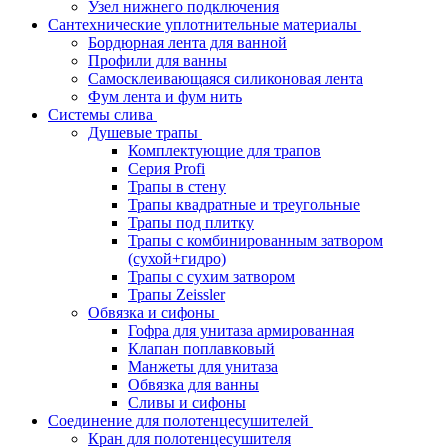
Узел нижнего подключения
Сантехнические уплотнительные материалы
Бордюрная лента для ванной
Профили для ванны
Самосклеивающаяся силиконовая лента
Фум лента и фум нить
Системы слива
Душевые трапы
Комплектующие для трапов
Серия Profi
Трапы в стену
Трапы квадратные и треугольные
Трапы под плитку
Трапы с комбинированным затвором
(сухой+гидро)
Трапы с сухим затвором
Трапы Zeissler
Обвязка и сифоны
Гофра для унитаза армированная
Клапан поплавковый
Манжеты для унитаза
Обвязка для ванны
Сливы и сифоны
Соединение для полотенцесушителей
Кран для полотенцесушителя