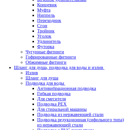
Концевик
Муфта
Ниппель
Переходник
Сгон
Тройник
Уголок
Удлинитель
Футорка
Чугунные фитинги
Гофрированные фитинги
Обжимные фитинги
Шланг для душа, подводка для воды и излив
Излив
Шланг для душа
Подводка для воды
Антивибрационная подводка
Гибкая подводка
Для смесителя
Подводка PEX
Для стиральной машины
Подводка из нержавеющей стали
Подводка редукционная (сифольного типа)
из нержавеющей стали