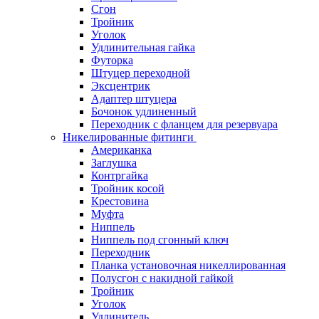
Сгон
Тройник
Уголок
Удлинительная гайка
Футорка
Штуцер переходной
Эксцентрик
Адаптер штуцера
Бочонок удлиненный
Переходник с фланцем для резервуара
Никелированные фитинги
Американка
Заглушка
Контргайка
Тройник косой
Крестовина
Муфта
Ниппель
Ниппель под сгонный ключ
Переходник
Планка установочная никеллированная
Полусгон с накидной гайкой
Тройник
Уголок
Удлинитель