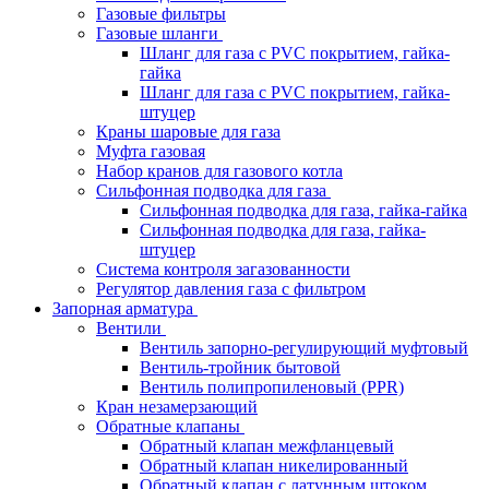
Газовые фильтры
Газовые шланги
Шланг для газа с PVC покрытием, гайка-
гайка
Шланг для газа с PVC покрытием, гайка-
штуцер
Краны шаровые для газа
Муфта газовая
Набор кранов для газового котла
Сильфонная подводка для газа
Сильфонная подводка для газа, гайка-гайка
Сильфонная подводка для газа, гайка-
штуцер
Система контроля загазованности
Регулятор давления газа с фильтром
Запорная арматура
Вентили
Вентиль запорно-регулирующий муфтовый
Вентиль-тройник бытовой
Вентиль полипропиленовый (PPR)
Кран незамерзающий
Обратные клапаны
Обратный клапан межфланцевый
Обратный клапан никелированный
Обратный клапан с латунным штоком