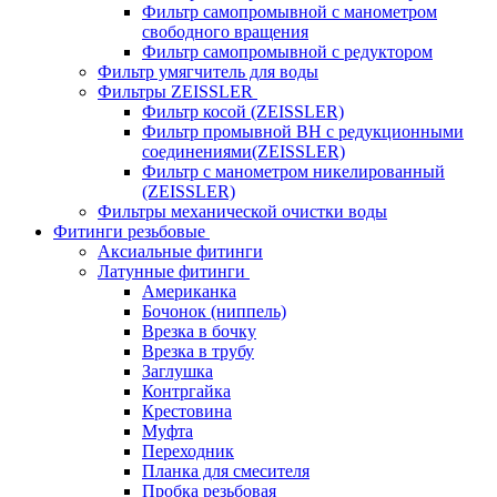
Фильтр самопромывной с манометром
свободного вращения
Фильтр самопромывной с редуктором
Фильтр умягчитель для воды
Фильтры ZEISSLER
Фильтр косой (ZEISSLER)
Фильтр промывной ВН с редукционными
соединениями(ZEISSLER)
Фильтр с манометром никелированный
(ZEISSLER)
Фильтры механической очистки воды
Фитинги резьбовые
Аксиальные фитинги
Латунные фитинги
Американка
Бочонок (ниппель)
Врезка в бочку
Врезка в трубу
Заглушка
Контргайка
Крестовина
Муфта
Переходник
Планка для смесителя
Пробка резьбовая