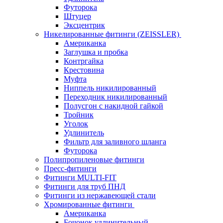
Футорока
Штуцер
Эксцентрик
Никелированные фитинги (ZEISSLER)
Американка
Заглушка и пробка
Контргайка
Крестовина
Муфта
Ниппель никилированный
Переходник никилированный
Полусгон с накидной гайкой
Тройник
Уголок
Удлинитель
Фильтр для заливного шланга
Футорока
Полипропиленовые фитинги
Пресс-фитинги
Фитинги MULTI-FIT
Фитинги для труб ПНД
Фитинги из нержавеющей стали
Хромированные фитинги
Американка
Бочонок удлинительный