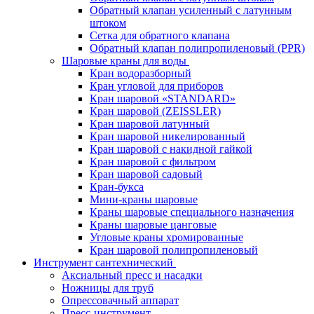
Обратный клапан усиленный с латунным
штоком
Сетка для обратного клапана
Обратный клапан полипропиленовый (PPR)
Шаровые краны для воды
Кран водоразборный
Кран угловой для приборов
Кран шаровой «STANDARD»
Кран шаровой (ZEISSLER)
Кран шаровой латунный
Кран шаровой никелированный
Кран шаровой с накидной гайкой
Кран шаровой с фильтром
Кран шаровой садовый
Кран-букса
Мини-краны шаровые
Краны шаровые специального назначения
Краны шаровые цанговые
Угловые краны хромированные
Кран шаровой полипропиленовый
Инструмент сантехнический
Аксиальный пресс и насадки
Ножницы для труб
Опрессовачный аппарат
Пресс-инструмент