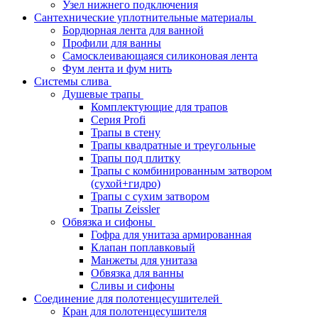
Узел нижнего подключения
Сантехнические уплотнительные материалы
Бордюрная лента для ванной
Профили для ванны
Самосклеивающаяся силиконовая лента
Фум лента и фум нить
Системы слива
Душевые трапы
Комплектующие для трапов
Серия Profi
Трапы в стену
Трапы квадратные и треугольные
Трапы под плитку
Трапы с комбинированным затвором
(сухой+гидро)
Трапы с сухим затвором
Трапы Zeissler
Обвязка и сифоны
Гофра для унитаза армированная
Клапан поплавковый
Манжеты для унитаза
Обвязка для ванны
Сливы и сифоны
Соединение для полотенцесушителей
Кран для полотенцесушителя