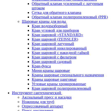
Обратный клапан усиленный с латунным
штоком
Сетка для обратного клапана
Обратный клапан полипропиленовый (PPR)
Шаровые краны для воды
Кран водоразборный
Кран угловой для приборов
Кран шаровой «STANDARD»
Кран шаровой (ZEISSLER)
Кран шаровой латунный
Кран шаровой никелированный
Кран шаровой с накидной гайкой
Кран шаровой с фильтром
Кран шаровой садовый
Кран-букса
Мини-краны шаровые
Краны шаровые специального назначения
Краны шаровые цанговые
Угловые краны хромированные
Кран шаровой полипропиленовый
Инструмент сантехнический
Аксиальный пресс и насадки
Ножницы для труб
Опрессовачный аппарат
Пресс-инструмент