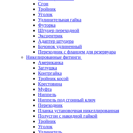
Сгон
Тройник
Уголок
Удлинительная гайка
Футорка
Штуцер переходной
Эксцентрик
Адаптер штуцера
Бочонок удлиненный
Переходник с фланцем для резервуара
Никелированные фитинги
Американка
Заглушка
Контргайка
Тройник косой
Крестовина
Муфта
Ниппель
Ниппель под сгонный ключ
Переходник
Планка установочная никеллированная
Полусгон с накидной гайкой
Тройник
Уголок
Удлинитель