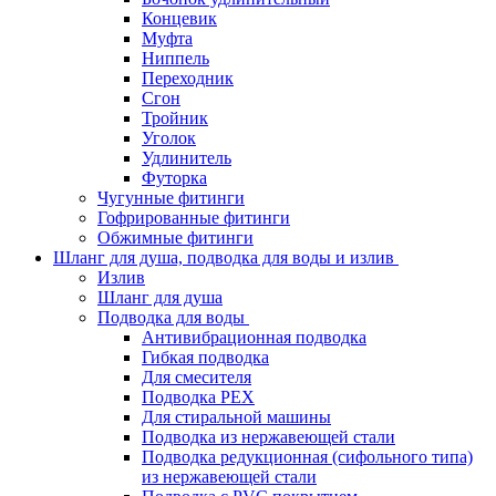
Концевик
Муфта
Ниппель
Переходник
Сгон
Тройник
Уголок
Удлинитель
Футорка
Чугунные фитинги
Гофрированные фитинги
Обжимные фитинги
Шланг для душа, подводка для воды и излив
Излив
Шланг для душа
Подводка для воды
Антивибрационная подводка
Гибкая подводка
Для смесителя
Подводка PEX
Для стиральной машины
Подводка из нержавеющей стали
Подводка редукционная (сифольного типа)
из нержавеющей стали