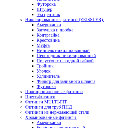
Футорока
Штуцер
Эксцентрик
Никелированные фитинги (ZEISSLER)
Американка
Заглушка и пробка
Контргайка
Крестовина
Муфта
Ниппель никилированный
Переходник никилированный
Полусгон с накидной гайкой
Тройник
Уголок
Удлинитель
Фильтр для заливного шланга
Футорока
Полипропиленовые фитинги
Пресс-фитинги
Фитинги MULTI-FIT
Фитинги для труб ПНД
Фитинги из нержавеющей стали
Хромированные фитинги
Американка
Бочонок удлинительный