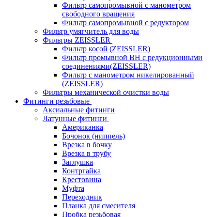
Фильтр самопромывной с манометром
свободного вращения
Фильтр самопромывной с редуктором
Фильтр умягчитель для воды
Фильтры ZEISSLER
Фильтр косой (ZEISSLER)
Фильтр промывной ВН с редукционными
соединениями(ZEISSLER)
Фильтр с манометром никелированный
(ZEISSLER)
Фильтры механической очистки воды
Фитинги резьбовые
Аксиальные фитинги
Латунные фитинги
Американка
Бочонок (ниппель)
Врезка в бочку
Врезка в трубу
Заглушка
Контргайка
Крестовина
Муфта
Переходник
Планка для смесителя
Пробка резьбовая