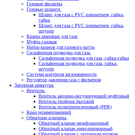
Газовые фильтры
Газовые шланги
Шланг для газа с PVC покрытием, гайка-
гайка
Шланг для газа с PVC покрытием, гайка-
штуцер
Краны шаровые для газа
Муфта газовая
Набор кранов для газового котла
Сильфонная подводка для газа
Сильфонная подводка для газа, гайка-гайка
Сильфонная подводка для газа, гайка-
штуцер
Система контроля загазованности
Регулятор давления газа с фильтром
Запорная арматура
Вентили
Вентиль запорно-регулирующий муфтовый
Вентиль-тройник бытовой
Вентиль полипропиленовый (PPR)
Кран незамерзающий
Обратные клапаны
Обратный клапан межфланцевый
Обратный клапан никелированный
Обратный клапан с латунным штоком