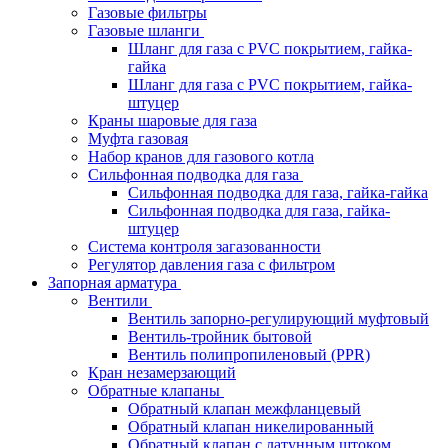
Газовые фильтры
Газовые шланги
Шланг для газа с PVC покрытием, гайка-
гайка
Шланг для газа с PVC покрытием, гайка-
штуцер
Краны шаровые для газа
Муфта газовая
Набор кранов для газового котла
Сильфонная подводка для газа
Сильфонная подводка для газа, гайка-гайка
Сильфонная подводка для газа, гайка-
штуцер
Система контроля загазованности
Регулятор давления газа с фильтром
Запорная арматура
Вентили
Вентиль запорно-регулирующий муфтовый
Вентиль-тройник бытовой
Вентиль полипропиленовый (PPR)
Кран незамерзающий
Обратные клапаны
Обратный клапан межфланцевый
Обратный клапан никелированный
Обратный клапан с латунным штоком