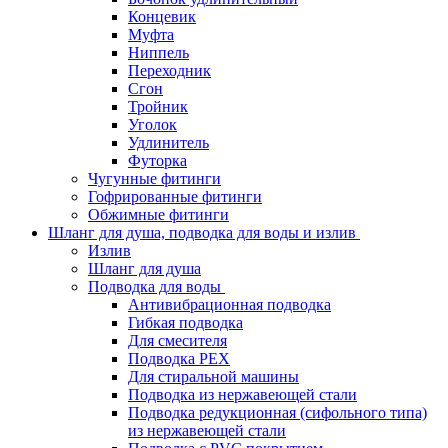
Концевик
Муфта
Ниппель
Переходник
Сгон
Тройник
Уголок
Удлинитель
Футорка
Чугунные фитинги
Гофрированные фитинги
Обжимные фитинги
Шланг для душа, подводка для воды и излив
Излив
Шланг для душа
Подводка для воды
Антивибрационная подводка
Гибкая подводка
Для смесителя
Подводка PEX
Для стиральной машины
Подводка из нержавеющей стали
Подводка редукционная (сифольного типа)
из нержавеющей стали