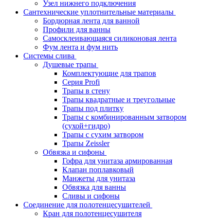
Узел нижнего подключения
Сантехнические уплотнительные материалы
Бордюрная лента для ванной
Профили для ванны
Самосклеивающаяся силиконовая лента
Фум лента и фум нить
Системы слива
Душевые трапы
Комплектующие для трапов
Серия Profi
Трапы в стену
Трапы квадратные и треугольные
Трапы под плитку
Трапы с комбинированным затвором
(сухой+гидро)
Трапы с сухим затвором
Трапы Zeissler
Обвязка и сифоны
Гофра для унитаза армированная
Клапан поплавковый
Манжеты для унитаза
Обвязка для ванны
Сливы и сифоны
Соединение для полотенцесушителей
Кран для полотенцесушителя