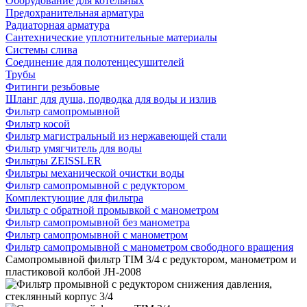
Оборудование для котельных
Предохранительная арматура
Радиаторная арматура
Сантехнические уплотнительные материалы
Системы слива
Соединение для полотенцесушителей
Трубы
Фитинги резьбовые
Шланг для душа, подводка для воды и излив
Фильтр самопромывной
Фильтр косой
Фильтр магистральный из нержавеющей стали
Фильтр умягчитель для воды
Фильтры ZEISSLER
Фильтры механической очистки воды
Фильтр самопромывной с редуктором
Комплектующие для фильтра
Фильтр с обратной промывкой c манометром
Фильтр самопромывной без манометра
Фильтр самопромывной с манометром
Фильтр самопромывной с манометром свободного вращения
Самопромывной фильтр TIM 3/4 с редуктором, манометром и
пластиковой колбой JH-2008