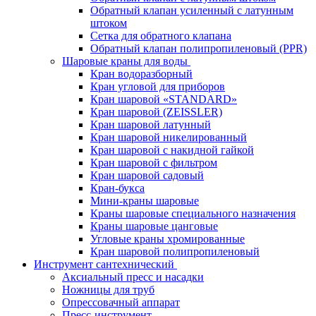
Обратный клапан усиленный с латунным
штоком
Сетка для обратного клапана
Обратный клапан полипропиленовый (PPR)
Шаровые краны для воды
Кран водоразборный
Кран угловой для приборов
Кран шаровой «STANDARD»
Кран шаровой (ZEISSLER)
Кран шаровой латунный
Кран шаровой никелированный
Кран шаровой с накидной гайкой
Кран шаровой с фильтром
Кран шаровой садовый
Кран-букса
Мини-краны шаровые
Краны шаровые специального назначения
Краны шаровые цанговые
Угловые краны хромированные
Кран шаровой полипропиленовый
Инструмент сантехнический
Аксиальный пресс и насадки
Ножницы для труб
Опрессовачный аппарат
Пресс-инструмент