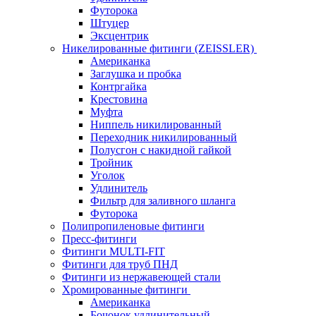
Футорока
Штуцер
Эксцентрик
Никелированные фитинги (ZEISSLER)
Американка
Заглушка и пробка
Контргайка
Крестовина
Муфта
Ниппель никилированный
Переходник никилированный
Полусгон с накидной гайкой
Тройник
Уголок
Удлинитель
Фильтр для заливного шланга
Футорока
Полипропиленовые фитинги
Пресс-фитинги
Фитинги MULTI-FIT
Фитинги для труб ПНД
Фитинги из нержавеющей стали
Хромированные фитинги
Американка
Бочонок удлинительный