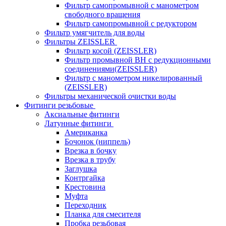
Фильтр самопромывной с манометром
свободного вращения
Фильтр самопромывной с редуктором
Фильтр умягчитель для воды
Фильтры ZEISSLER
Фильтр косой (ZEISSLER)
Фильтр промывной ВН с редукционными
соединениями(ZEISSLER)
Фильтр с манометром никелированный
(ZEISSLER)
Фильтры механической очистки воды
Фитинги резьбовые
Аксиальные фитинги
Латунные фитинги
Американка
Бочонок (ниппель)
Врезка в бочку
Врезка в трубу
Заглушка
Контргайка
Крестовина
Муфта
Переходник
Планка для смесителя
Пробка резьбовая