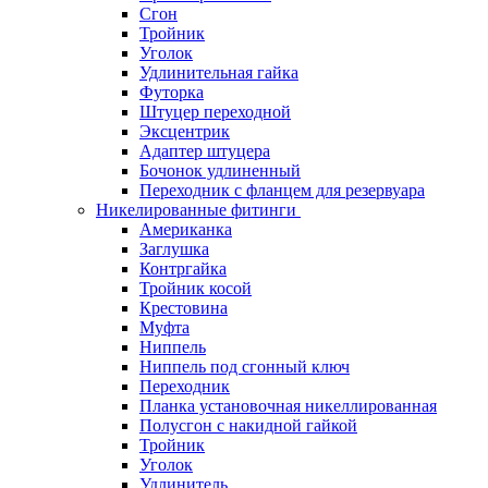
Сгон
Тройник
Уголок
Удлинительная гайка
Футорка
Штуцер переходной
Эксцентрик
Адаптер штуцера
Бочонок удлиненный
Переходник с фланцем для резервуара
Никелированные фитинги
Американка
Заглушка
Контргайка
Тройник косой
Крестовина
Муфта
Ниппель
Ниппель под сгонный ключ
Переходник
Планка установочная никеллированная
Полусгон с накидной гайкой
Тройник
Уголок
Удлинитель