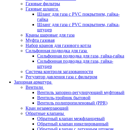
Газовые фильтры
Газовые шланги
Шланг для газа с PVC покрытием, гайка-
гайка
Шланг для газа с PVC покрытием, гайка-
штуцер
Краны шаровые для газа
Муфта газовая
Набор кранов для газового котла
Сильфонная подводка для газа
Сильфонная подводка для газа, гайка-гайка
Сильфонная подводка для газа, гайка-
штуцер
Система контроля загазованности
Регулятор давления газа с фильтром
Запорная арматура
Вентили
Вентиль запорно-регулирующий муфтовый
Вентиль-тройник бытовой
Вентиль полипропиленовый (PPR)
Кран незамерзающий
Обратные клапаны
Обратный клапан межфланцевый
Обратный клапан никелированный
Обратный клапан с латунным штоком