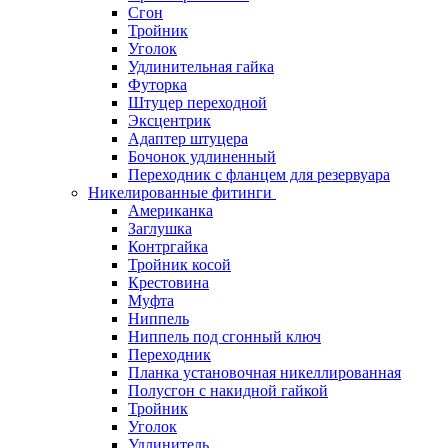
Сгон
Тройник
Уголок
Удлинительная гайка
Футорка
Штуцер переходной
Эксцентрик
Адаптер штуцера
Бочонок удлиненный
Переходник с фланцем для резервуара
Никелированные фитинги
Американка
Заглушка
Контргайка
Тройник косой
Крестовина
Муфта
Ниппель
Ниппель под сгонный ключ
Переходник
Планка установочная никеллированная
Полусгон с накидной гайкой
Тройник
Уголок
Удлинитель