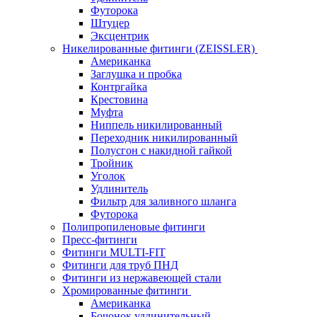
Футорока
Штуцер
Эксцентрик
Никелированные фитинги (ZEISSLER)
Американка
Заглушка и пробка
Контргайка
Крестовина
Муфта
Ниппель никилированный
Переходник никилированный
Полусгон с накидной гайкой
Тройник
Уголок
Удлинитель
Фильтр для заливного шланга
Футорока
Полипропиленовые фитинги
Пресс-фитинги
Фитинги MULTI-FIT
Фитинги для труб ПНД
Фитинги из нержавеющей стали
Хромированные фитинги
Американка
Бочонок удлинительный