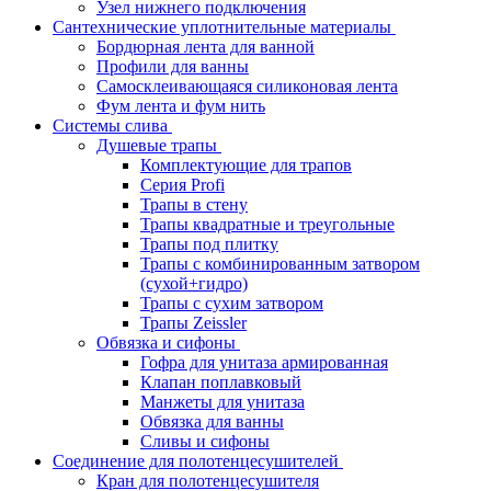
Узел нижнего подключения
Сантехнические уплотнительные материалы
Бордюрная лента для ванной
Профили для ванны
Самосклеивающаяся силиконовая лента
Фум лента и фум нить
Системы слива
Душевые трапы
Комплектующие для трапов
Серия Profi
Трапы в стену
Трапы квадратные и треугольные
Трапы под плитку
Трапы с комбинированным затвором
(сухой+гидро)
Трапы с сухим затвором
Трапы Zeissler
Обвязка и сифоны
Гофра для унитаза армированная
Клапан поплавковый
Манжеты для унитаза
Обвязка для ванны
Сливы и сифоны
Соединение для полотенцесушителей
Кран для полотенцесушителя