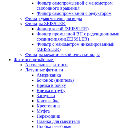
Фильтр самопромывной с манометром
свободного вращения
Фильтр самопромывной с редуктором
Фильтр умягчитель для воды
Фильтры ZEISSLER
Фильтр косой (ZEISSLER)
Фильтр промывной ВН с редукционными
соединениями(ZEISSLER)
Фильтр с манометром никелированный
(ZEISSLER)
Фильтры механической очистки воды
Фитинги резьбовые
Аксиальные фитинги
Латунные фитинги
Американка
Бочонок (ниппель)
Врезка в бочку
Врезка в трубу
Заглушка
Контргайка
Крестовина
Муфта
Переходник
Планка для смесителя
Пробка резьбовая