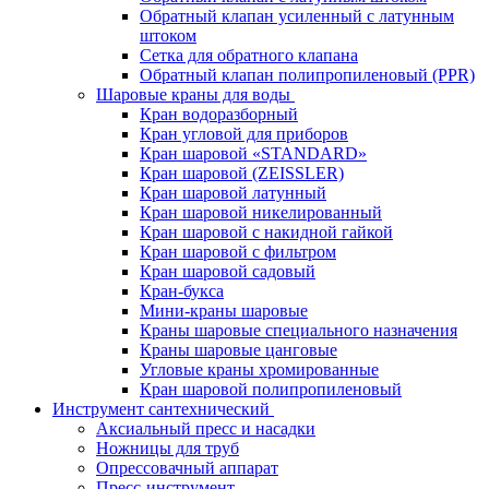
Обратный клапан усиленный с латунным
штоком
Сетка для обратного клапана
Обратный клапан полипропиленовый (PPR)
Шаровые краны для воды
Кран водоразборный
Кран угловой для приборов
Кран шаровой «STANDARD»
Кран шаровой (ZEISSLER)
Кран шаровой латунный
Кран шаровой никелированный
Кран шаровой с накидной гайкой
Кран шаровой с фильтром
Кран шаровой садовый
Кран-букса
Мини-краны шаровые
Краны шаровые специального назначения
Краны шаровые цанговые
Угловые краны хромированные
Кран шаровой полипропиленовый
Инструмент сантехнический
Аксиальный пресс и насадки
Ножницы для труб
Опрессовачный аппарат
Пресс-инструмент