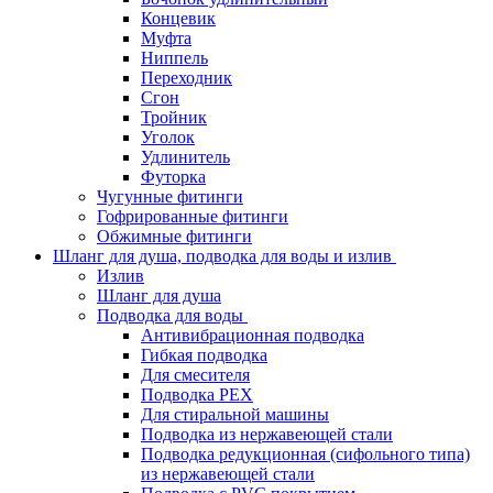
Концевик
Муфта
Ниппель
Переходник
Сгон
Тройник
Уголок
Удлинитель
Футорка
Чугунные фитинги
Гофрированные фитинги
Обжимные фитинги
Шланг для душа, подводка для воды и излив
Излив
Шланг для душа
Подводка для воды
Антивибрационная подводка
Гибкая подводка
Для смесителя
Подводка PEX
Для стиральной машины
Подводка из нержавеющей стали
Подводка редукционная (сифольного типа)
из нержавеющей стали