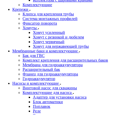
Коллекторы с шаровыми кранами
Комплектующие
Крепежи
Клипса для крепления трубы
Система монтажных профилей
Фиксатор поворота
Хомуты
Хомут усиленный
Хомут с резинкой и дюбелем
Хомут червячный
Хомут для нержавеющей трубы
Мембранные баки и комплектующие
Бак для ГВС
Комплект крепления для расширительных баков
Мембрана для гидроаккумулятора
Расширительный бак
Фланец для гидроаккумулятора
Гидроаккумулятор
Насосы и комплектующие
Винтовой насос для скважины
Комплектующие для насоса
Адаптер для установки насоса
Блок автоматики
Поплавок
Реле