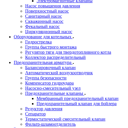
Электромагнитные клапаны
Насос повышения давления
Поверхностный насос
Санитарный насос
Скважинный насос
Фекальный насос
Циркуляционный насос
Оборудование для котельных
Гидрострелка
Группа быстрого монтажа
Регулятор тяги для твердотопливного котла
Коллектор распределительный
Предохранительная арматура
Балансировочный клапан
Автоматический воздухоотводчик
Группа безопасности
Компенсатор гидроудара
Насосно-смесительный узел
Предохранительные клапаны
Мембранный предохранительный клапан
Предохранительный клапан для бойлера
Редуктор давления
Сепаратор
Термостатический смесительный клапан
Фильтр-шламоотделитель