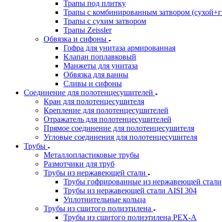
Трапы под плитку
Трапы с комбинированным затвором (сухой+г
Трапы с сухим затвором
Трапы Zeissler
Обвязка и сифоны
Гофра для унитаза армированная
Клапан поплавковый
Манжеты для унитаза
Обвязка для ванны
Сливы и сифоны
Соединение для полотенцесушителей
Кран для полотенцесушителя
Крепление для полотенцесушителей
Отражатель для полотенцесушителей
Прямое соединение для полотенцесушителя
Угловые соединения для полотенцесушителя
Трубы
Металлопластиковые трубы
Размотчики для труб
Трубы из нержавеющей стали
Трубы гофрированные из нержавеющей стали
Трубы из нержавеющей стали AISI 304
Уплотнительные кольца
Трубы из сшитого полиэтилена
Трубы из сшитого полиэтилена PEX-A