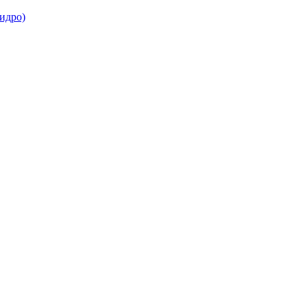
идро)