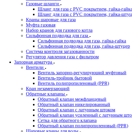
Газовые шланги
Шланг для газа с PVC покрытием, гайка-гайк
Шланг для газа с PVC покрытием, гайка-штуц
Краны шаровые для газа
Муфта газовая
Набор кранов для газового котла
Сильфонная подводка для газа
Сильфонная подводка для газа, гайка-гайка
Сильфонная подводка для газа, гайка-штуцер
Система контроля загазованности
Регулятор давления газа с фильтром
Запорная арматура
Вентили
Вентиль запорно-регулирующий муфтовый
Вентиль-тройник бытовой
Вентиль полипропиленовый (PPR)
Кран незамерзающий
Обратные клапаны
Обратный клапан межфланцевый
Обратный клапан никелированный
Обратный клапан с латунным штоком
Обратный клапан усиленный с латунным што
Сетка для обратного клапана
Обратный клапан полипропиленовый (PPR)
Шаровые краны для воды