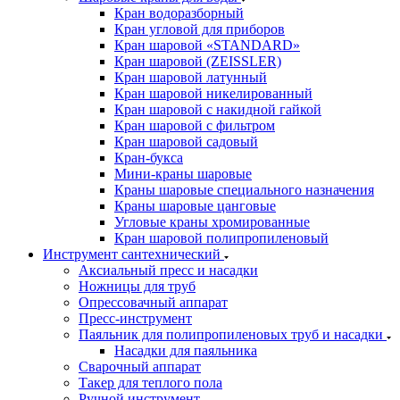
Кран водоразборный
Кран угловой для приборов
Кран шаровой «STANDARD»
Кран шаровой (ZEISSLER)
Кран шаровой латунный
Кран шаровой никелированный
Кран шаровой с накидной гайкой
Кран шаровой с фильтром
Кран шаровой садовый
Кран-букса
Мини-краны шаровые
Краны шаровые специального назначения
Краны шаровые цанговые
Угловые краны хромированные
Кран шаровой полипропиленовый
Инструмент сантехнический
Аксиальный пресс и насадки
Ножницы для труб
Опрессовачный аппарат
Пресс-инструмент
Паяльник для полипропиленовых труб и насадки
Насадки для паяльника
Сварочный аппарат
Такер для теплого пола
Ручной инструмент