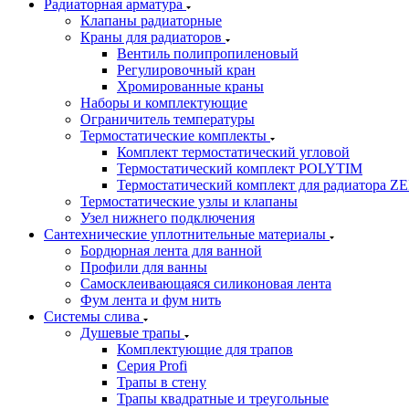
Радиаторная арматура
Клапаны радиаторные
Краны для радиаторов
Вентиль полипропиленовый
Регулировочный кран
Хромированные краны
Наборы и комплектующие
Ограничитель температуры
Термостатические комплекты
Комплект термостатический угловой
Термостатический комплект POLYTIM
Термостатический комплект для радиатора Z
Термостатические узлы и клапаны
Узел нижнего подключения
Сантехнические уплотнительные материалы
Бордюрная лента для ванной
Профили для ванны
Самосклеивающаяся силиконовая лента
Фум лента и фум нить
Системы слива
Душевые трапы
Комплектующие для трапов
Серия Profi
Трапы в стену
Трапы квадратные и треугольные