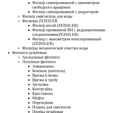
Фильтр самопромывной с манометром
свободного вращения
Фильтр самопромывной с редуктором
Фильтр умягчитель для воды
Фильтры ZEISSLER
Фильтр косой (ZEISSLER)
Фильтр промывной ВН с редукционными
соединениями(ZEISSLER)
Фильтр с манометром никелированный
(ZEISSLER)
Фильтры механической очистки воды
Фитинги резьбовые
Аксиальные фитинги
Латунные фитинги
Американка
Бочонок (ниппель)
Врезка в бочку
Врезка в трубу
Заглушка
Контргайка
Крестовина
Муфта
Переходник
Планка для смесителя
Пробка резьбовая