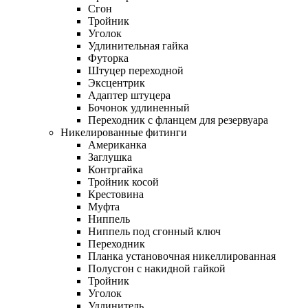
Сгон
Тройник
Уголок
Удлинительная гайка
Футорка
Штуцер переходной
Эксцентрик
Адаптер штуцера
Бочонок удлиненный
Переходник с фланцем для резервуара
Никелированные фитинги
Американка
Заглушка
Контргайка
Тройник косой
Крестовина
Муфта
Ниппель
Ниппель под сгонный ключ
Переходник
Планка установочная никеллированная
Полусгон с накидной гайкой
Тройник
Уголок
Удлинитель