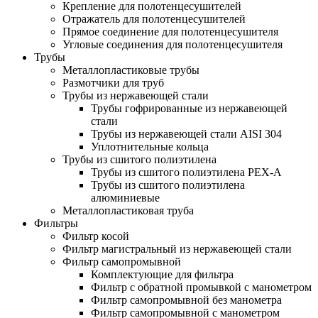
Крепление для полотенцесушителей
Отражатель для полотенцесушителей
Прямое соединение для полотенцесушителя
Угловые соединения для полотенцесушителя
Трубы
Металлопластиковые трубы
Размотчики для труб
Трубы из нержавеющей стали
Трубы гофрированные из нержавеющей
стали
Трубы из нержавеющей стали AISI 304
Уплотнительные кольца
Трубы из сшитого полиэтилена
Трубы из сшитого полиэтилена PEX-A
Трубы из сшитого полиэтилена
алюминиевые
Металлопластиковая труба
Фильтры
Фильтр косой
Фильтр магистральный из нержавеющей стали
Фильтр самопромывной
Комплектующие для фильтра
Фильтр с обратной промывкой c манометром
Фильтр самопромывной без манометра
Фильтр самопромывной с манометром