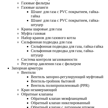
Газовые фильтры
Газовые шланги
Шланг для газа с PVC покрытием, гайка-
гайка
Шланг для газа с PVC покрытием, гайка-
штуцер
Краны шаровые для газа
Муфта газовая
Набор кранов для газового котла
Сильфонная подводка для газа
Сильфонная подводка для газа, гайка-гайка
Сильфонная подводка для газа, гайка-
штуцер
Система контроля загазованности
Регулятор давления газа с фильтром
Запорная арматура
Вентили
Вентиль запорно-регулирующий муфтовый
Вентиль-тройник бытовой
Вентиль полипропиленовый (PPR)
Кран незамерзающий
Обратные клапаны
Обратный клапан межфланцевый
Обратный клапан никелированный
Обратный клапан с латунным штоком