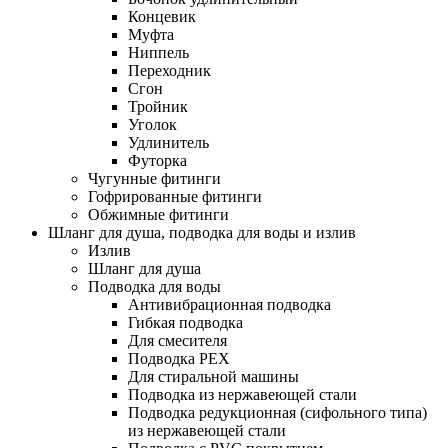
Концевик
Муфта
Ниппель
Переходник
Сгон
Тройник
Уголок
Удлинитель
Футорка
Чугунные фитинги
Гофрированные фитинги
Обжимные фитинги
Шланг для душа, подводка для воды и излив
Излив
Шланг для душа
Подводка для воды
Антивибрационная подводка
Гибкая подводка
Для смесителя
Подводка PEX
Для стиральной машины
Подводка из нержавеющей стали
Подводка редукционная (сифольного типа)
из нержавеющей стали