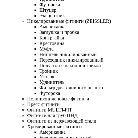
Футорока
Штуцер
Эксцентрик
Никелированные фитинги (ZEISSLER)
Американка
Заглушка и пробка
Контргайка
Крестовина
Муфта
Ниппель никилированный
Переходник никилированный
Полусгон с накидной гайкой
Тройник
Уголок
Удлинитель
Фильтр для заливного шланга
Футорока
Полипропиленовые фитинги
Пресс-фитинги
Фитинги MULTI-FIT
Фитинги для труб ПНД
Фитинги из нержавеющей стали
Хромированные фитинги
Американка
Бочонок удлинительный