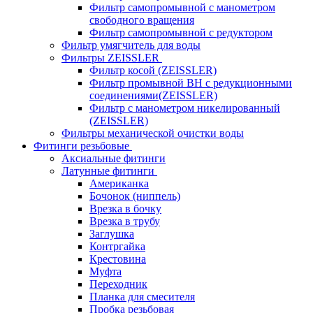
Фильтр самопромывной с манометром
свободного вращения
Фильтр самопромывной с редуктором
Фильтр умягчитель для воды
Фильтры ZEISSLER
Фильтр косой (ZEISSLER)
Фильтр промывной ВН с редукционными
соединениями(ZEISSLER)
Фильтр с манометром никелированный
(ZEISSLER)
Фильтры механической очистки воды
Фитинги резьбовые
Аксиальные фитинги
Латунные фитинги
Американка
Бочонок (ниппель)
Врезка в бочку
Врезка в трубу
Заглушка
Контргайка
Крестовина
Муфта
Переходник
Планка для смесителя
Пробка резьбовая