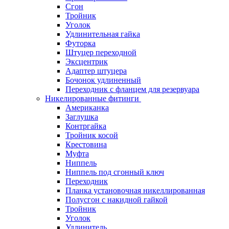
Сгон
Тройник
Уголок
Удлинительная гайка
Футорка
Штуцер переходной
Эксцентрик
Адаптер штуцера
Бочонок удлиненный
Переходник с фланцем для резервуара
Никелированные фитинги
Американка
Заглушка
Контргайка
Тройник косой
Крестовина
Муфта
Ниппель
Ниппель под сгонный ключ
Переходник
Планка установочная никеллированная
Полусгон с накидной гайкой
Тройник
Уголок
Удлинитель