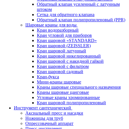
Обратный клапан усиленный с латунным
штоком
Сетка для обратного клапана
Обратный клапан полипропиленовый (PPR)
Шаровые краны для воды
Кран водоразборный
Кран угловой для приборов
Кран шаровой «STANDARD»
Кран шаровой (ZEISSLER)
Кран шаровой латунный
Кран шаровой никелированный
Кран шаровой с накидной гайкой
Кран шаровой с фильтром
Кран шаровой садовый
Кран-букса
Мини-краны шаровые
Краны шаровые специального назначения
Краны шаровые цанговые
Угловые краны хромированные
Кран шаровой полипропиленовый
Инструмент сантехнический
Аксиальный пресс и насадки
Ножницы для труб
Опрессовачный аппарат
Пресс-инструмент