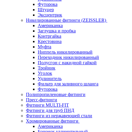
Футорока
Штуцер
Эксцентрик
Никелированные фитинги (ZEISSLER)
Американка
Заглушка и пробка
Контргайка
Крестовина
Муфта
Ниппель никилированный
Переходник никилированный
Полусгон с накидной гайкой
Тройник
Уголок
Удлинитель
Фильтр для заливного шланга
Футорока
Полипропиленовые фитинги
Пресс-фитинги
Фитинги MULTI-FIT
Фитинги для труб ПНД
Фитинги из нержавеющей стали
Хромированные фитинги
Американка
Бочонок удлинительный