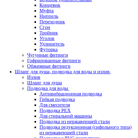
Концевик
Муфта
Ниппель
Переходник
Сгон
Тройник
Уголок
Удлинитель
Футорка
Чугунные фитинги
Гофрированные фитинги
Обжимные фитинги
Шланг для душа, подводка для воды и излив
Излив
Шланг для душа
Подводка для воды
Антивибрационная подводка
Гибкая подводка
Для смесителя
Подводка PEX
Для стиральной машины
Подводка из нержавеющей стали
Подводка редукционная (сифольного типа)
из нержавеющей стали