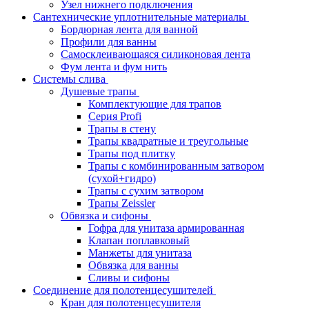
Узел нижнего подключения
Сантехнические уплотнительные материалы
Бордюрная лента для ванной
Профили для ванны
Самосклеивающаяся силиконовая лента
Фум лента и фум нить
Системы слива
Душевые трапы
Комплектующие для трапов
Серия Profi
Трапы в стену
Трапы квадратные и треугольные
Трапы под плитку
Трапы с комбинированным затвором
(сухой+гидро)
Трапы с сухим затвором
Трапы Zeissler
Обвязка и сифоны
Гофра для унитаза армированная
Клапан поплавковый
Манжеты для унитаза
Обвязка для ванны
Сливы и сифоны
Соединение для полотенцесушителей
Кран для полотенцесушителя