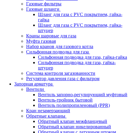
Газовые фильтры
Газовые шланги
Шланг для газа с PVC покрытием, гайка-
гайка
Шланг для газа с PVC покрытием, гайка-
штуцер
Краны шаровые для газа
Муфта газовая
Набор кранов для газового котла
Сильфонная подводка для газа
Сильфонная подводка для газа, гайка-гайка
Сильфонная подводка для газа, гайка-
штуцер
Система контроля загазованности
Регулятор давления газа с фильтром
Запорная арматура
Вентили
Вентиль запорно-регулирующий муфтовый
Вентиль-тройник бытовой
Вентиль полипропиленовый (PPR)
Кран незамерзающий
Обратные клапаны
Обратный клапан межфланцевый
Обратный клапан никелированный
Обратный клапан с латунным штоком