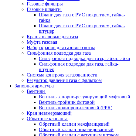
Газовые фильтры
Газовые шланги
Шланг для газа с PVC покрытием, гайка-
гайка
Шланг для газа с PVC покрытием, гайка-
штуцер
Краны шаровые для газа
Муфта газовая
Набор кранов для газового котла
Сильфонная подводка для газа
Сильфонная подводка для газа, гайка-гайка
Сильфонная подводка для газа, гайка-
штуцер
Система контроля загазованности
Регулятор давления газа с фильтром
Запорная арматура
Вентили
Вентиль запорно-регулирующий муфтовый
Вентиль-тройник бытовой
Вентиль полипропиленовый (PPR)
Кран незамерзающий
Обратные клапаны
Обратный клапан межфланцевый
Обратный клапан никелированный
Обратный клапан с латунным штоком