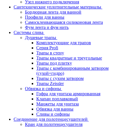
Узел нижнего подключения
Сантехнические уплотнительные материалы
Бордюрная лента для ванной
Профили для ванны
Самосклеивающаяся силиконовая лента
Фум лента и фум нить
Системы слива
Душевые трапы
Комплектующие для трапов
Серия Profi
Трапы в стену
Трапы квадратные и треугольные
Трапы под плитку
Трапы с комбинированным затвором
(сухой+гидро)
Трапы с сухим затвором
Трапы Zeissler
Обвязка и сифоны
Гофра для унитаза армированная
Клапан поплавковый
Манжеты для унитаза
Обвязка для ванны
Сливы и сифоны
Соединение для полотенцесушителей
Кран для полотенцесушителя