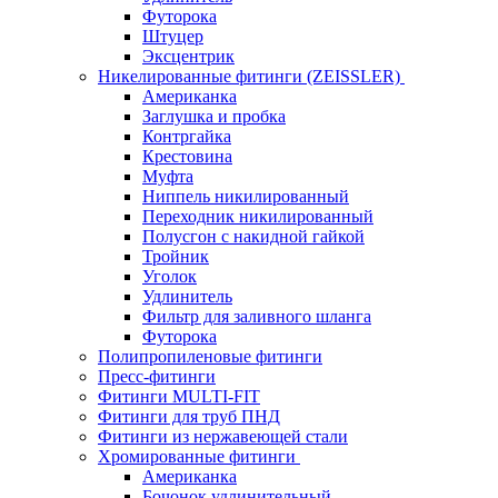
Футорока
Штуцер
Эксцентрик
Никелированные фитинги (ZEISSLER)
Американка
Заглушка и пробка
Контргайка
Крестовина
Муфта
Ниппель никилированный
Переходник никилированный
Полусгон с накидной гайкой
Тройник
Уголок
Удлинитель
Фильтр для заливного шланга
Футорока
Полипропиленовые фитинги
Пресс-фитинги
Фитинги MULTI-FIT
Фитинги для труб ПНД
Фитинги из нержавеющей стали
Хромированные фитинги
Американка
Бочонок удлинительный