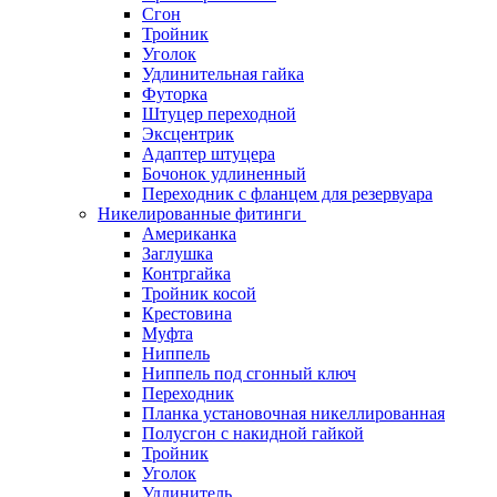
Сгон
Тройник
Уголок
Удлинительная гайка
Футорка
Штуцер переходной
Эксцентрик
Адаптер штуцера
Бочонок удлиненный
Переходник с фланцем для резервуара
Никелированные фитинги
Американка
Заглушка
Контргайка
Тройник косой
Крестовина
Муфта
Ниппель
Ниппель под сгонный ключ
Переходник
Планка установочная никеллированная
Полусгон с накидной гайкой
Тройник
Уголок
Удлинитель