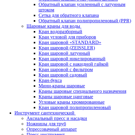
Обратный клапан усиленный с латунным
штоком
Сетка для обратного клапана
Обратный клапан полипропиленовый (PPR)
Шаровые краны для воды
Кран водоразборный
Кран угловой для приборов
Кран шаровой «STANDARD»
Кран шаровой (ZEISSLER)
Кран шаровой латунный
Кран шаровой никелированный
Кран шаровой с накидной гайкой
Кран шаровой с фильтром
Кран шаровой садовый
Кран-букса
Мини-краны шаровые
Краны шаровые специального назначения
Краны шаровые цанговые
Угловые краны хромированные
Кран шаровой полипропиленовый
Инструмент сантехнический
Аксиальный пресс и насадки
Ножницы для труб
Опрессовачный аппарат
Пресс-инструмент