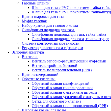
Газовые шланги
Шланг для газа с PVC покрытием, гайка-гайк
Шланг для газа с PVC покрытием, гайка-штуц
Краны шаровые для газа
Муфта газовая
Набор кранов для газового котла
Сильфонная подводка для газа
Сильфонная подводка для газа, гайка-гайка
Сильфонная подводка для газа, гайка-штуцер
Система контроля загазованности
Регулятор давления газа с фильтром
Запорная арматура
Вентили
Вентиль запорно-регулирующий муфтовый
Вентиль-тройник бытовой
Вентиль полипропиленовый (PPR)
Кран незамерзающий
Обратные клапаны
Обратный клапан межфланцевый
Обратный клапан никелированный
Обратный клапан с латунным штоком
Обратный клапан усиленный с латунным што
Сетка для обратного клапана
Обратный клапан полипропиленовый (PPR)
Шаровые краны для воды