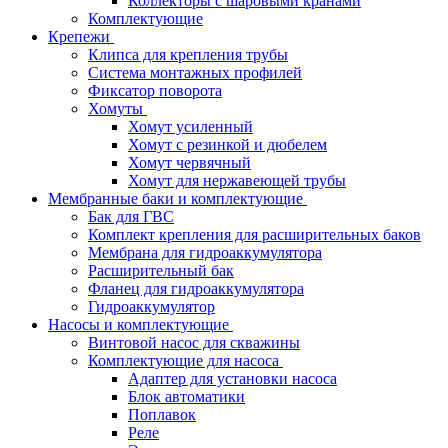
Коллекторы с шаровыми кранами
Комплектующие
Крепежи
Клипса для крепления трубы
Система монтажных профилей
Фиксатор поворота
Хомуты
Хомут усиленный
Хомут с резинкой и дюбелем
Хомут червячный
Хомут для нержавеющей трубы
Мембранные баки и комплектующие
Бак для ГВС
Комплект крепления для расширительных баков
Мембрана для гидроаккумулятора
Расширительный бак
Фланец для гидроаккумулятора
Гидроаккумулятор
Насосы и комплектующие
Винтовой насос для скважины
Комплектующие для насоса
Адаптер для установки насоса
Блок автоматики
Поплавок
Реле