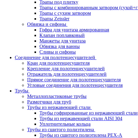
Трапы под плитку
Трапы с комбинированным затвором (сухой+г
Трапы с сухим затвором
Трапы Zeissler
Обвязка и сифоны
Гофра для унитаза армированная
Клапан поплавковый
Манжеты для унитаза
Обвязка для ванны
Сливы и сифоны
Соединение для полотенцесушителей
Кран для полотенцесушителя
Крепление для полотенцесушителей
Отражатель для полотенцесушителей
Прямое соединение для полотенцесушителя
Угловые соединения для полотенцесушителя
Трубы
Металлопластиковые трубы
Размотчики для труб
Трубы из нержавеющей стали
Трубы гофрированные из нержавеющей стали
Трубы из нержавеющей стали AISI 304
Уплотнительные кольца
Трубы из сшитого полиэтилена
Трубы из сшитого полиэтилена PEX-A