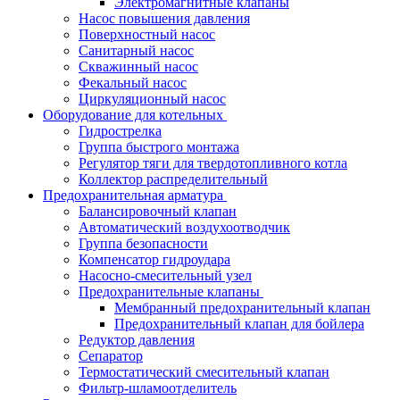
Электромагнитные клапаны
Насос повышения давления
Поверхностный насос
Санитарный насос
Скважинный насос
Фекальный насос
Циркуляционный насос
Оборудование для котельных
Гидрострелка
Группа быстрого монтажа
Регулятор тяги для твердотопливного котла
Коллектор распределительный
Предохранительная арматура
Балансировочный клапан
Автоматический воздухоотводчик
Группа безопасности
Компенсатор гидроудара
Насосно-смесительный узел
Предохранительные клапаны
Мембранный предохранительный клапан
Предохранительный клапан для бойлера
Редуктор давления
Сепаратор
Термостатический смесительный клапан
Фильтр-шламоотделитель