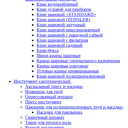
Кран водоразборный
Кран угловой для приборов
Кран шаровой «STANDARD»
Кран шаровой (ZEISSLER)
Кран шаровой латунный
Кран шаровой никелированный
Кран шаровой с накидной гайкой
Кран шаровой с фильтром
Кран шаровой садовый
Кран-букса
Мини-краны шаровые
Краны шаровые специального назначения
Краны шаровые цанговые
Угловые краны хромированные
Кран шаровой полипропиленовый
Инструмент сантехнический
Аксиальный пресс и насадки
Ножницы для труб
Опрессовачный аппарат
Пресс-инструмент
Паяльник для полипропиленовых труб и насадки
Насадки для паяльника
Сварочный аппарат
Такер для теплого пола
Ручной инструмент