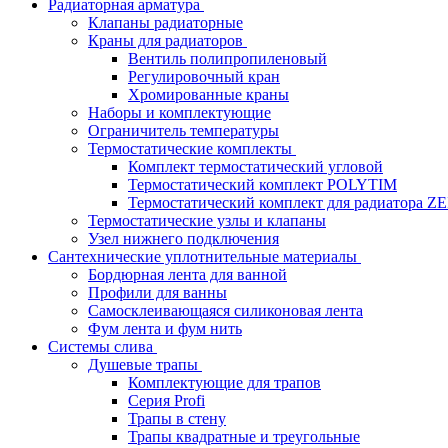
Радиаторная арматура
Клапаны радиаторные
Краны для радиаторов
Вентиль полипропиленовый
Регулировочный кран
Хромированные краны
Наборы и комплектующие
Ограничитель температуры
Термостатические комплекты
Комплект термостатический угловой
Термостатический комплект POLYTIM
Термостатический комплект для радиатора Z
Термостатические узлы и клапаны
Узел нижнего подключения
Сантехнические уплотнительные материалы
Бордюрная лента для ванной
Профили для ванны
Самосклеивающаяся силиконовая лента
Фум лента и фум нить
Системы слива
Душевые трапы
Комплектующие для трапов
Серия Profi
Трапы в стену
Трапы квадратные и треугольные