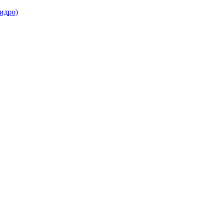
идро)