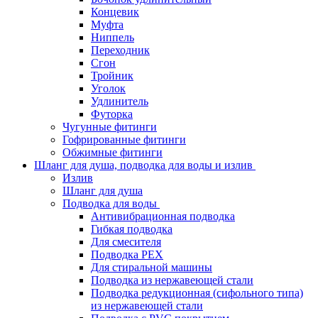
Концевик
Муфта
Ниппель
Переходник
Сгон
Тройник
Уголок
Удлинитель
Футорка
Чугунные фитинги
Гофрированные фитинги
Обжимные фитинги
Шланг для душа, подводка для воды и излив
Излив
Шланг для душа
Подводка для воды
Антивибрационная подводка
Гибкая подводка
Для смесителя
Подводка PEX
Для стиральной машины
Подводка из нержавеющей стали
Подводка редукционная (сифольного типа)
из нержавеющей стали