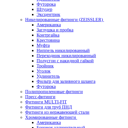
Футорока
Штуцер
Эксцентрик
Никелированные фитинги (ZEISSLER)
Американка
Заглушка и пробка
Контргайка
Крестовина
Муфта
Ниппель никилированный
Переходник никилированный
Полусгон с накидной гайкой
Тройник
Уголок
Удлинитель
Фильтр для заливного шланга
Футорока
Полипропиленовые фитинги
Пресс-фитинги
Фитинги MULTI-FIT
Фитинги для труб ПНД
Фитинги из нержавеющей стали
Хромированные фитинги
Американка
Бочонок удлинительный