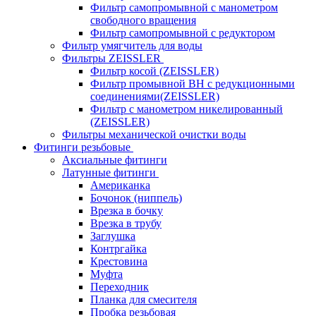
Фильтр самопромывной с манометром
свободного вращения
Фильтр самопромывной с редуктором
Фильтр умягчитель для воды
Фильтры ZEISSLER
Фильтр косой (ZEISSLER)
Фильтр промывной ВН с редукционными
соединениями(ZEISSLER)
Фильтр с манометром никелированный
(ZEISSLER)
Фильтры механической очистки воды
Фитинги резьбовые
Аксиальные фитинги
Латунные фитинги
Американка
Бочонок (ниппель)
Врезка в бочку
Врезка в трубу
Заглушка
Контргайка
Крестовина
Муфта
Переходник
Планка для смесителя
Пробка резьбовая