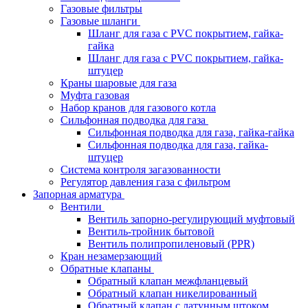
Газовые фильтры
Газовые шланги
Шланг для газа с PVC покрытием, гайка-
гайка
Шланг для газа с PVC покрытием, гайка-
штуцер
Краны шаровые для газа
Муфта газовая
Набор кранов для газового котла
Сильфонная подводка для газа
Сильфонная подводка для газа, гайка-гайка
Сильфонная подводка для газа, гайка-
штуцер
Система контроля загазованности
Регулятор давления газа с фильтром
Запорная арматура
Вентили
Вентиль запорно-регулирующий муфтовый
Вентиль-тройник бытовой
Вентиль полипропиленовый (PPR)
Кран незамерзающий
Обратные клапаны
Обратный клапан межфланцевый
Обратный клапан никелированный
Обратный клапан с латунным штоком