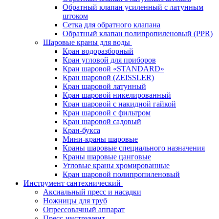
Обратный клапан усиленный с латунным
штоком
Сетка для обратного клапана
Обратный клапан полипропиленовый (PPR)
Шаровые краны для воды
Кран водоразборный
Кран угловой для приборов
Кран шаровой «STANDARD»
Кран шаровой (ZEISSLER)
Кран шаровой латунный
Кран шаровой никелированный
Кран шаровой с накидной гайкой
Кран шаровой с фильтром
Кран шаровой садовый
Кран-букса
Мини-краны шаровые
Краны шаровые специального назначения
Краны шаровые цанговые
Угловые краны хромированные
Кран шаровой полипропиленовый
Инструмент сантехнический
Аксиальный пресс и насадки
Ножницы для труб
Опрессовачный аппарат
Пресс-инструмент