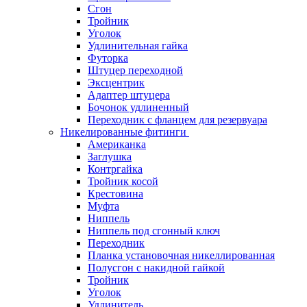
Сгон
Тройник
Уголок
Удлинительная гайка
Футорка
Штуцер переходной
Эксцентрик
Адаптер штуцера
Бочонок удлиненный
Переходник с фланцем для резервуара
Никелированные фитинги
Американка
Заглушка
Контргайка
Тройник косой
Крестовина
Муфта
Ниппель
Ниппель под сгонный ключ
Переходник
Планка установочная никеллированная
Полусгон с накидной гайкой
Тройник
Уголок
Удлинитель