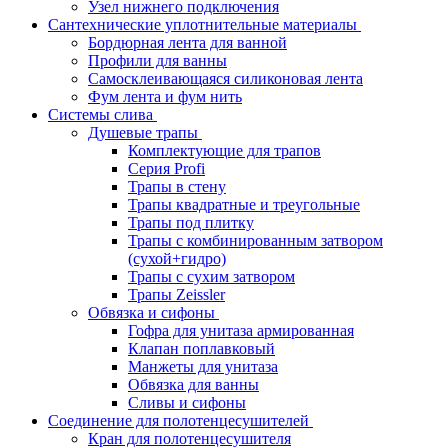
Узел нижнего подключения
Сантехнические уплотнительные материалы
Бордюрная лента для ванной
Профили для ванны
Самосклеивающаяся силиконовая лента
Фум лента и фум нить
Системы слива
Душевые трапы
Комплектующие для трапов
Серия Profi
Трапы в стену
Трапы квадратные и треугольные
Трапы под плитку
Трапы с комбинированным затвором
(сухой+гидро)
Трапы с сухим затвором
Трапы Zeissler
Обвязка и сифоны
Гофра для унитаза армированная
Клапан поплавковый
Манжеты для унитаза
Обвязка для ванны
Сливы и сифоны
Соединение для полотенцесушителей
Кран для полотенцесушителя