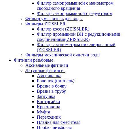
Фильтр самопромывной с манометром
свободного вращения
Фильтр самопромывной с редуктором
Фильтр умягчитель для воды
Фильтры ZEISSLER
Фильтр косой (ZEISSLER)
Фильтр промывной ВН с редукционными
соединениями(ZEISSLER)
Фильтр с манометром никелированный
(ZEISSLER)
Фильтры механической очистки воды
Фитинги резьбовые
Аксиальные фитинги
Латунные фитинги
Американка
Бочонок (ниппель)
Врезка в бочку
Врезка в трубу
Заглушка
Контргайка
Крестовина
Муфта
Переходник
Планка для смесителя
Пробка резьбовая