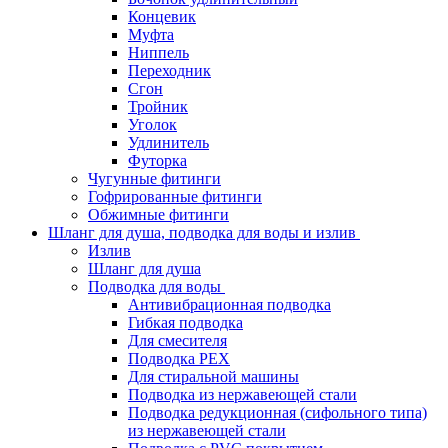
Концевик
Муфта
Ниппель
Переходник
Сгон
Тройник
Уголок
Удлинитель
Футорка
Чугунные фитинги
Гофрированные фитинги
Обжимные фитинги
Шланг для душа, подводка для воды и излив
Излив
Шланг для душа
Подводка для воды
Антивибрационная подводка
Гибкая подводка
Для смесителя
Подводка PEX
Для стиральной машины
Подводка из нержавеющей стали
Подводка редукционная (сифольного типа)
из нержавеющей стали