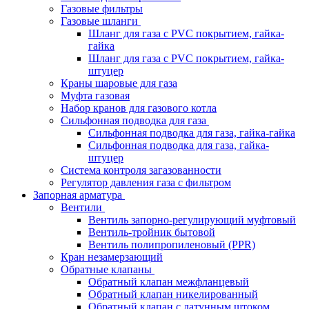
Газовые фильтры
Газовые шланги
Шланг для газа с PVC покрытием, гайка-
гайка
Шланг для газа с PVC покрытием, гайка-
штуцер
Краны шаровые для газа
Муфта газовая
Набор кранов для газового котла
Сильфонная подводка для газа
Сильфонная подводка для газа, гайка-гайка
Сильфонная подводка для газа, гайка-
штуцер
Система контроля загазованности
Регулятор давления газа с фильтром
Запорная арматура
Вентили
Вентиль запорно-регулирующий муфтовый
Вентиль-тройник бытовой
Вентиль полипропиленовый (PPR)
Кран незамерзающий
Обратные клапаны
Обратный клапан межфланцевый
Обратный клапан никелированный
Обратный клапан с латунным штоком