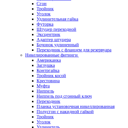
Сгон
Тройник
Уголок
Удлинительная гайка
Футорка
Штуцер переходной
Эксцентрик
Адаптер штуцера
Бочонок удлиненный
Переходник с фланцем для резервуара
Никелированные фитинги
Американка
Заглушка
Контргайка
Тройник косой
Крестовина
Муфта
Ниппель
Ниппель под сгонный ключ
Переходник
Планка установочная никеллированная
Полусгон с накидной гайкой
Тройник
Уголок
Удлинитель