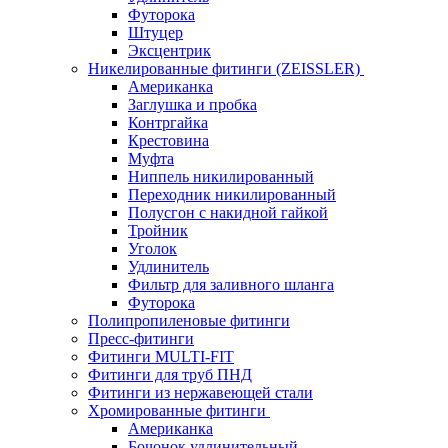
Футорока
Штуцер
Эксцентрик
Никелированные фитинги (ZEISSLER)
Американка
Заглушка и пробка
Контргайка
Крестовина
Муфта
Ниппель никилированный
Переходник никилированный
Полусгон с накидной гайкой
Тройник
Уголок
Удлинитель
Фильтр для заливного шланга
Футорока
Полипропиленовые фитинги
Пресс-фитинги
Фитинги MULTI-FIT
Фитинги для труб ПНД
Фитинги из нержавеющей стали
Хромированные фитинги
Американка
Бочонок удлинительный