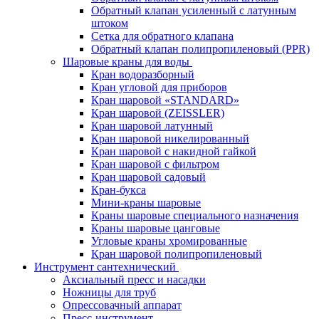
Обратный клапан усиленный с латунным
штоком
Сетка для обратного клапана
Обратный клапан полипропиленовый (PPR)
Шаровые краны для воды
Кран водоразборный
Кран угловой для приборов
Кран шаровой «STANDARD»
Кран шаровой (ZEISSLER)
Кран шаровой латунный
Кран шаровой никелированный
Кран шаровой с накидной гайкой
Кран шаровой с фильтром
Кран шаровой садовый
Кран-букса
Мини-краны шаровые
Краны шаровые специального назначения
Краны шаровые цанговые
Угловые краны хромированные
Кран шаровой полипропиленовый
Инструмент сантехнический
Аксиальный пресс и насадки
Ножницы для труб
Опрессовачный аппарат
Пресс-инструмент