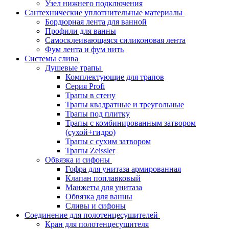
Узел нижнего подключения
Сантехнические уплотнительные материалы
Бордюрная лента для ванной
Профили для ванны
Самосклеивающаяся силиконовая лента
Фум лента и фум нить
Системы слива
Душевые трапы
Комплектующие для трапов
Серия Profi
Трапы в стену
Трапы квадратные и треугольные
Трапы под плитку
Трапы с комбинированным затвором
(сухой+гидро)
Трапы с сухим затвором
Трапы Zeissler
Обвязка и сифоны
Гофра для унитаза армированная
Клапан поплавковый
Манжеты для унитаза
Обвязка для ванны
Сливы и сифоны
Соединение для полотенцесушителей
Кран для полотенцесушителя