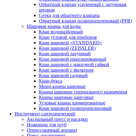
Обратный клапан усиленный с латунным
штоком
Сетка для обратного клапана
Обратный клапан полипропиленовый (PPR)
Шаровые краны для воды
Кран водоразборный
Кран угловой для приборов
Кран шаровой «STANDARD»
Кран шаровой (ZEISSLER)
Кран шаровой латунный
Кран шаровой никелированный
Кран шаровой с накидной гайкой
Кран шаровой с фильтром
Кран шаровой садовый
Кран-букса
Мини-краны шаровые
Краны шаровые специального назначения
Краны шаровые цанговые
Угловые краны хромированные
Кран шаровой полипропиленовый
Инструмент сантехнический
Аксиальный пресс и насадки
Ножницы для труб
Опрессовачный аппарат
Пресс-инструмент