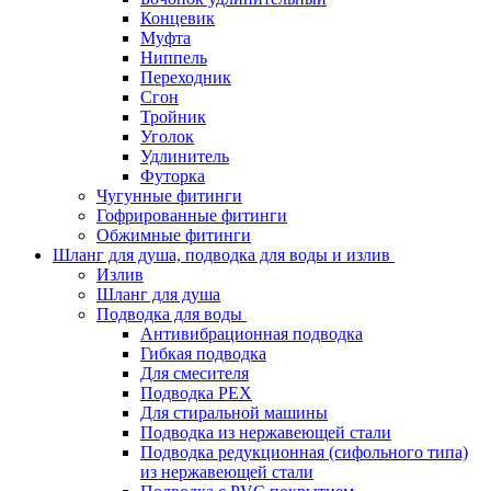
Концевик
Муфта
Ниппель
Переходник
Сгон
Тройник
Уголок
Удлинитель
Футорка
Чугунные фитинги
Гофрированные фитинги
Обжимные фитинги
Шланг для душа, подводка для воды и излив
Излив
Шланг для душа
Подводка для воды
Антивибрационная подводка
Гибкая подводка
Для смесителя
Подводка PEX
Для стиральной машины
Подводка из нержавеющей стали
Подводка редукционная (сифольного типа)
из нержавеющей стали