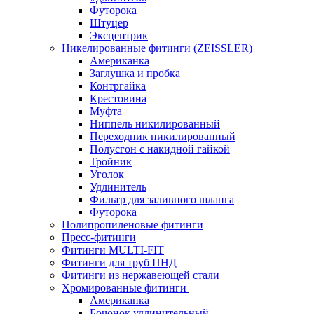
Футорока
Штуцер
Эксцентрик
Никелированные фитинги (ZEISSLER)
Американка
Заглушка и пробка
Контргайка
Крестовина
Муфта
Ниппель никилированный
Переходник никилированный
Полусгон с накидной гайкой
Тройник
Уголок
Удлинитель
Фильтр для заливного шланга
Футорока
Полипропиленовые фитинги
Пресс-фитинги
Фитинги MULTI-FIT
Фитинги для труб ПНД
Фитинги из нержавеющей стали
Хромированные фитинги
Американка
Бочонок удлинительный