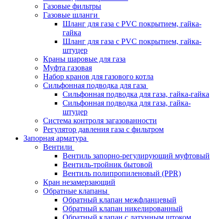
Газовые фильтры
Газовые шланги
Шланг для газа с PVC покрытием, гайка-
гайка
Шланг для газа с PVC покрытием, гайка-
штуцер
Краны шаровые для газа
Муфта газовая
Набор кранов для газового котла
Сильфонная подводка для газа
Сильфонная подводка для газа, гайка-гайка
Сильфонная подводка для газа, гайка-
штуцер
Система контроля загазованности
Регулятор давления газа с фильтром
Запорная арматура
Вентили
Вентиль запорно-регулирующий муфтовый
Вентиль-тройник бытовой
Вентиль полипропиленовый (PPR)
Кран незамерзающий
Обратные клапаны
Обратный клапан межфланцевый
Обратный клапан никелированный
Обратный клапан с латунным штоком