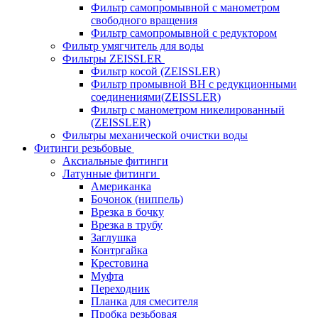
Фильтр самопромывной с манометром
свободного вращения
Фильтр самопромывной с редуктором
Фильтр умягчитель для воды
Фильтры ZEISSLER
Фильтр косой (ZEISSLER)
Фильтр промывной ВН с редукционными
соединениями(ZEISSLER)
Фильтр с манометром никелированный
(ZEISSLER)
Фильтры механической очистки воды
Фитинги резьбовые
Аксиальные фитинги
Латунные фитинги
Американка
Бочонок (ниппель)
Врезка в бочку
Врезка в трубу
Заглушка
Контргайка
Крестовина
Муфта
Переходник
Планка для смесителя
Пробка резьбовая