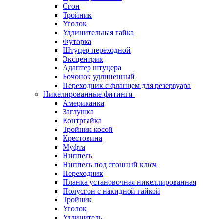
Сгон
Тройник
Уголок
Удлинительная гайка
Футорка
Штуцер переходной
Эксцентрик
Адаптер штуцера
Бочонок удлиненный
Переходник с фланцем для резервуара
Никелированные фитинги
Американка
Заглушка
Контргайка
Тройник косой
Крестовина
Муфта
Ниппель
Ниппель под сгонный ключ
Переходник
Планка установочная никеллированная
Полусгон с накидной гайкой
Тройник
Уголок
Удлинитель